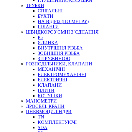
ГЛУШНИКИ/ЗАГЛУШКИ
ТРУБКИ
СПІРАЛЬНІ
БУХТИ
НА ВІДРІЗ (ПО МЕТРУ)
ШЛАНГИ
ШВИДКОРОЗ`ЄМНІ З`ЄДНАННЯ
P5
ЯЛИНКА
ВНУТРІШНЯ РІЗЬБА
ЗОВНІШНЯ РІЗЬБА
З ПРУЖИНОЮ
РОЗПОДІЛЬНИКИ, КЛАПАНИ
МЕХАНІЧНІ
ЕЛЕКТРОМЕХАНІЧНІ
ЕЛЕКТРИЧНІ
КЛАПАНИ
ПЛИТИ
КОТУШКИ
МАНОМЕТРИ
ДРОСЕЛІ, КРАНИ
ПНЕВМОЦИЛІНДРИ
TN
КОМПЛЕКТУЮЧІ
SDA