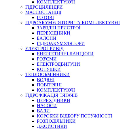
КОМПЛЕКТУЮЧІ
ГІДРОЦИЛІНДРИ
МАСЛОСТАНЦІЇ
ГОТОВІ
ГІДРОАКУМУЛЯТОРИ ТА КОМПЛЕКТУЮЧІ
СПЕЦІАЛЬНІ
ЗАРЯДНІ ПРИСТРОЇ
ОЛИВИ
ПЕРЕХІДНИКИ
БАЛОНИ
ГЕРМЕТИКИ
ГІДРОАКУМУЛЯТОРИ
ЗМАЗКИ
ЕЛЕКТРОПРИВІД
КЛЕЇ, ЦЕМЕНТИ, ЕПОКСИДКИ
ЕНЕРГЕТИЧНІ ЛАНЦЮГИ
РЕМОНТ ГІДРОЦИЛІНДРІВ
РОЗ'ЄМИ
ЕЛЕКТРОДВИГУНИ
КОТУШКИ
ТЕПЛООБМІННИКИ
ВОДЯНІ
ПОВІТРЯНІ
КОМПЛЕКТУЮЧІ
ГІДРОФІКАЦІЯ ТЯГАЧІВ
ПЕРЕХІДНИКИ
НАСОСИ
БОРЕКС, ЕО
ВАЛИ
КОРОБКИ ВІДБОРУ ПОТУЖНОСТІ
РОЗПОДІЛЬНИКИ
ДЖОЙСТИКИ