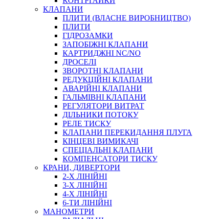
КОНТРГАЙКИ
МУФТИ
КЛАПАНИ
ХОМУТИ
ПЛИТИ (ВЛАСНЕ ВИРОБНИЦТВО)
ПЛИТИ
ГІДРОЗАМКИ
ЗАПОБІЖНІ КЛАПАНИ
КАРТРИДЖНІ NC/NO
ДРОСЕЛІ
ЗВОРОТНІ КЛАПАНИ
РЕДУКЦІЙНІ КЛАПАНИ
АВАРІЙНІ КЛАПАНИ
ЧЕРВ`ЯЧНІ
ГАЛЬМІВНІ КЛАПАНИ
СИЛОВІ
РЕГУЛЯТОРИ ВИТРАТ
ДІЛЬНИКИ ПОТОКУ
ДРОТЯНІ
РЕЛЕ ТИСКУ
ПРУЖИННІ
КЛАПАНИ ПЕРЕКИДАННЯ ПЛУГА
НЕЙЛОНОВІ
КІНЦЕВІ ВИМИКАЧІ
ПРОРЕЗИНЕНІ
СПЕЦІАЛЬНІ КЛАПАНИ
АВТОТОВАРИ
КОМПЕНСАТОРИ ТИСКУ
КРАНИ, ДИВЕРТОРИ
2-Х ЛІНІЙНІ
3-Х ЛІНІЙНІ
4-Х ЛІНІЙНІ
6-ТИ ЛІНІЙНІ
МАНОМЕТРИ