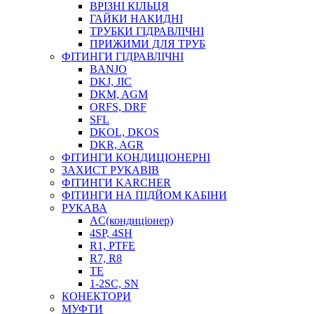
ВРІЗНІ КІЛЬЦЯ
ГАЙКИ НАКИДНІ
ТРУБКИ ГІДРАВЛІЧНІ
ПРИЖИМИ ДЛЯ ТРУБ
ФІТИНГИ ГІДРАВЛІЧНІ
BANJO
DKJ, JIC
DKM, AGM
ORFS, DRF
SFL
DKOL, DKOS
DKR, AGR
ФІТИНГИ КОНДИЦІОНЕРНІ
ЗАХИСТ РУКАВІВ
ФІТИНГИ KARCHER
ФІТИНГИ НА ПІДЙОМ КАБІНИ
РУКАВА
AC(кондиціонер)
4SP, 4SH
R1, PTFE
R7, R8
TE
1-2SC, SN
КОНЕКТОРИ
МУФТИ