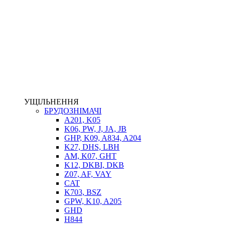
НАСОСИ-ДОЗАТОРИ
ГІДРОЦИЛІНДРИ
МАСЛОСТАНЦІЇ
ГІДРОАКУМУЛЯТОРИ ТА КОМПЛЕКТУЮЧІ
ЕЛЕКТРОПРИВІД
ТЕПЛООБМІННИКИ
ГІДРОФІКАЦІЯ ТЯГАЧІВ
КОНТРОЛЬНО-ВИМІРЮВАЛЬНА АПАРАТУРА
РОТАТОРИ
ЛЕБІДКИ
УЩІЛЬНЕННЯ
ВТУЛКИ
БРУДОЗНІМАЧІ
A201, K05
K06, PW, J, JA, JB
GHP, K09, A834, A204
K27, DHS, LBH
AM, K07, GHT
K12, DKBI, DKB
Z07, AF, VAY
CAT
K703, BSZ
BIMETAL
GPW, K10, A205
ВК-1
GHD
ВК-2
H844
Е90, E92