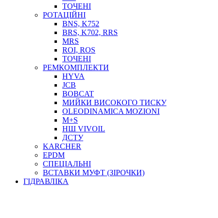
ТОСОЛ, АНТИФРИЗ
ТОЧЕНІ
ОЛИВА-ПАЛИВО
РОТАЦІЙНІ
BNS, K752
ПОВІТРЯ-ВОДА
BRS, K702, RRS
ДЛЯ ЗВАРЮВАННЯ
MRS
НАПІРНО-ВСМОКТУЮЧІ
ROI, ROS
АЗС
ТОЧЕНІ
РЕМКОМПЛЕКТИ
HYVA
JCB
BOBCAT
МИЙКИ ВИСОКОГО ТИСКУ
OLEODINAMICA MOZIONI
M+S
НШ VIVOIL
ДСТУ
ФІЛЬТРИ ДЛЯ ПАЛЬНОГО
KARCHER
ПІДДОНИ ДЛЯ БОЧОК
EPDM
МОДУЛЬНІ АЗС
СПЕЦІАЛЬНІ
МЕТРОЛОГІЧНЕ ОБЛАДНАННЯ
ВСТАВКИ МУФТ (ЗІРОЧКИ)
ЛІЧИЛЬНИКИ І ВИТРАТОМІРИ ДЛЯ ПАЛЬНОГО
ГІДРАВЛІКА
КОТУШКИ ДЛЯ ШЛАНГІВ
НАСОСИ ДЛЯ ПАЛЬНОГО
МОБІЛЬНІ КОЛОНКИ ТА КОМПЛЕКТИ ЗАПРАВКИ
СТАЦІОНАРНІ КОЛОНКИ