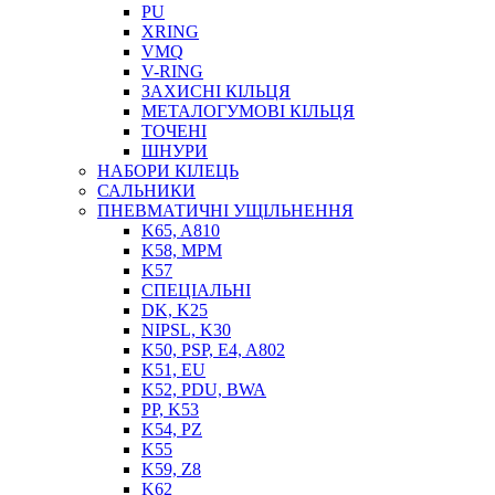
PU
XRING
VMQ
V-RING
ЗАХИСНІ КІЛЬЦЯ
МЕТАЛОГУМОВІ КІЛЬЦЯ
СОЖ
ТОЧЕНІ
ПІСТОЛЕТИ
ШНУРИ
НАСОСИ ТА ПОМПИ
НАБОРИ КІЛЕЦЬ
НАГНІТАЧІ
САЛЬНИКИ
МУФТИ (НАСАДКИ) ДЛЯ ШПРИЦІВ
ПНЕВМАТИЧНІ УЩІЛЬНЕННЯ
МАСЛЯНКИ, ЛІЙКИ
K65, A810
ПРЕС-МАСЛЯНКИ
K58, MPM
ШЛАНГИ, ТРУБКИ
K57
СПЕЦІАЛЬНІ
ШПРИЦИ МАСТИЛЬНІ
DK, K25
РУКАВА
NIPSL, K30
K50, PSP, E4, A802
K51, EU
K52, PDU, BWA
PP, K53
K54, PZ
K55
K59, Z8
K62