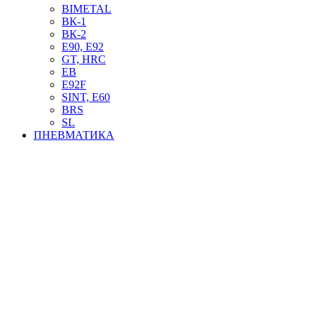
BIMETAL
ВК-1
ВК-2
Е90, E92
GT, HRC
EB
Е92F
SINT, E60
BRS
SL
ПНЕВМАТИКА