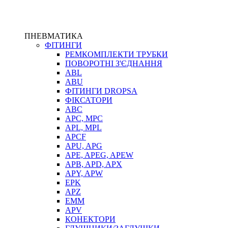
ПНЕВМАТИКА
ФІТИНГИ
РЕМКОМПЛЕКТИ ТРУБКИ
ПОВОРОТНІ З'ЄДНАННЯ
ABL
ABU
ФІТИНГИ DROPSA
ФІКСАТОРИ
ABC
APC, MPC
APL, MPL
APCF
APU, APG
APE, APEG, APEW
APB, APD, APX
APY, APW
EPK
APZ
EMM
APV
КОНЕКТОРИ