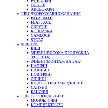
РАДІАЛЬНІ
ОСЬОВІ
АКСЕСУАРИ
АВТОХІМІЯ
ШВИДКОРОЗ`ЄМНІ З`ЄДНАННЯ
ДОМКРАТИ
ISO A, ISO B
НАБОРИ ЗАПОБІЖНИКІВ, КЛЕМ, АКСЕСУАРІВ
FLAT FACE
НАСОСИ, КОМПРЕСОРИ, МАНОМЕТРИ
СКРУТНІ
ПАСТА, АНТИСЕПТИК
КОВПАЧКИ
ІНСТРУМЕНТ
CAMLOCK
STORZ
ФІЛЬТРИ
ІНШІ
ЗЛИВНІ (ВИСОКА ПРОПУСКНА
ЗДАТНІТЬ)
ЗЛИВНІ (МОНТАЖ НА БАК)
НАПІРНІ
ПАЛИВНІ
ПОВІТРЯНІ
САДОВИЙ ІНВЕНТАР
ЛІНІЙНІ
ЕЛЕКТРИЧНІ ПРИЛАДИ
ІНДИКАТОРИ ЗАБРУДНЕННЯ
ПАЛЬНИКИ, ПАЯЛЬНИКИ, ПАЯЛЬНІ ЛАМПИ
САПУНИ
ІНСТРУМЕНТИ ДЛЯ ЕЛЕКТРИКА
БАНОЧНІ
ЕЛЕКТРОІНСТРУМЕНТИ
ГІДРОРОЗПОДІЛЬНИКИ
ЗАМКИ І КОМПЛЕКТУЮЧІ
МОНОБЛОЧНІ
КОМПЛЕКТУЮЧІ
ІНСТРУМЕНТИ ДЛЯ ЗВАРЮВАННЯ, АКСЕСУАРИ