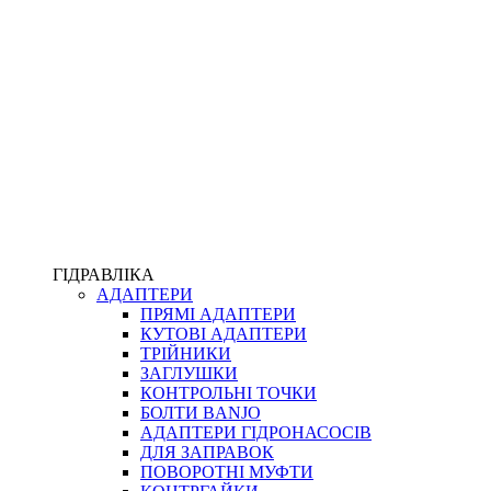
ПІСТОЛЕТИ
КОМПЛЕКТУЮЧІ ДЛЯ РУКАВІВ ВИСОКОГО ТИСКУ
КП
ВЕРСТАТИ
ФІТИНГИ ДІАГНОСТИЧНІ
ГІДРАВЛІКА
АДАПТЕРИ
АКСЕСУАРИ
ПРЯМІ АДАПТЕРИ
ТРУБКИ ТА КОМПЛЕКТУЮЧІ
КУТОВІ АДАПТЕРИ
ФІТИНГИ ГІДРАВЛІЧНІ
ТРІЙНИКИ
ФІТИНГИ КОНДИЦІОНЕРНІ
ЗАГЛУШКИ
ЗАХИСТ РУКАВІВ
КОНТРОЛЬНІ ТОЧКИ
ФІТИНГИ KARCHER
БОЛТИ BANJO
ФІТИНГИ НА ПІДЙОМ КАБІНИ
АДАПТЕРИ ГІДРОНАСОСІВ
РУКАВА
ДЛЯ ЗАПРАВОК
КОНЕКТОРИ
ПОВОРОТНІ МУФТИ