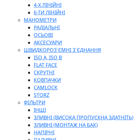
ПЛОСКОГУБЦІ
4-Х ЛІНІЙНІ
ВИКРУТКИ
6-ТИ ЛІНІЙНІ
КЛЮЧІ
МАНОМЕТРИ
ГОЛОВКИ, ТРІЩАТКИ, ВОРОТКИ, ПЕРЕХІДНИКИ
РАДІАЛЬНІ
ЗУБИЛА, МОЛОТКИ, СОКИРИ, СТАМЕСКИ, ДОЛОТА
ОСЬОВІ
СТРУПЦИНИ, ЛЕЩАТА
АКСЕСУАРИ
ВИМІРЮВАЛЬНІ ІНСТРУМЕНТИ
ШВИДКОРОЗ`ЄМНІ З`ЄДНАННЯ
БУДІВЕЛЬНИЙ ІНСТРУМЕНТ
ISO A, ISO B
ШЛАНГИ
FLAT FACE
ГОСПОДАРСЬКІ ТОВАРИ
СКРУТНІ
ПНЕВМАТИЧНІ ІНСТРУМЕНТИ
КОВПАЧКИ
З'ЄДНУВАЛЬНІ ІНСТРУМЕНТИ ТА МАТЕРІАЛИ
CAMLOCK
ЯЩИКИ, ШАФИ, ТА СУМКИ ДЛЯ ІНСТРУМЕНТІВ
STORZ
ЗАСОБИ ЗАХИСТУ
ФІЛЬТРИ
СТЕПЛЕРИ, ЗАКЛЕПОЧНИКИ
ІНШІ
ГІДРАВЛІЧНІ ІНСТРУМЕНТИ
ЗЛИВНІ (ВИСОКА ПРОПУСКНА ЗДАТНІТЬ)
ТЕХНІЧНА ХІМІЯ
ЗЛИВНІ (МОНТАЖ НА БАК)
НАПІРНІ