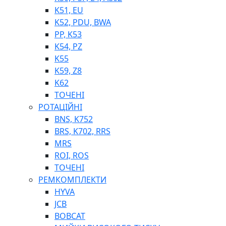
K51, EU
K52, PDU, BWA
PP, K53
ФІЛЬТРИ ДЛЯ ПАЛЬНОГО
K54, PZ
ПІДДОНИ ДЛЯ БОЧОК
K55
МОДУЛЬНІ АЗС
K59, Z8
МЕТРОЛОГІЧНЕ ОБЛАДНАННЯ
K62
ЛІЧИЛЬНИКИ І ВИТРАТОМІРИ ДЛЯ ПАЛЬНОГО
ТОЧЕНІ
КОТУШКИ ДЛЯ ШЛАНГІВ
РОТАЦІЙНІ
НАСОСИ ДЛЯ ПАЛЬНОГО
BNS, K752
МОБІЛЬНІ КОЛОНКИ ТА КОМПЛЕКТИ ЗАПРАВКИ
BRS, K702, RRS
СТАЦІОНАРНІ КОЛОНКИ
MRS
ПІСТОЛЕТИ
ROI, ROS
КОМПЛЕКТУЮЧІ ДЛЯ РУКАВІВ ВИСОКОГО ТИСКУ
ТОЧЕНІ
РЕМКОМПЛЕКТИ
HYVA
JCB
BOBCAT