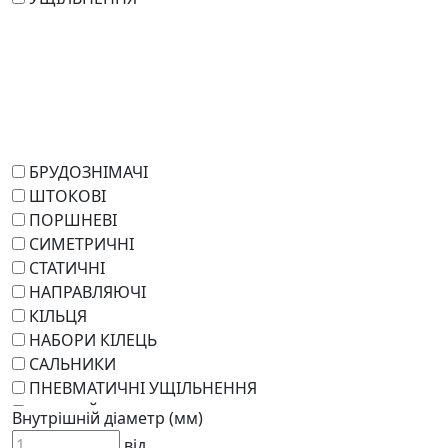
БРУДОЗНІМАЧІ
ШТОКОВІ
ПОРШНЕВІ
СИМЕТРИЧНІ
СТАТИЧНІ
НАПРАВЛЯЮЧІ
КІЛЬЦЯ
НАБОРИ КІЛЕЦЬ
САЛЬНИКИ
ПНЕВМАТИЧНІ УЩІЛЬНЕННЯ
РОТАЦІЙНІ
Внутрішній діаметр (мм)
РЕМКОМПЛЕКТИ
від