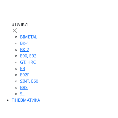
ВТУЛКИ
BIMETAL
ВК-1
ВК-2
Е90, E92
GT, HRC
EB
Е92F
SINT, E60
BRS
SL
ПНЕВМАТИКА