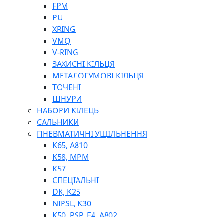
ШЛАНГИ, ТРУБКИ
FPM
ШПРИЦИ МАСТИЛЬНІ
PU
РУКАВА
XRING
VMQ
V-RING
ЗАХИСНІ КІЛЬЦЯ
МЕТАЛОГУМОВІ КІЛЬЦЯ
ТОЧЕНІ
ШНУРИ
НАБОРИ КІЛЕЦЬ
ТОСОЛ, АНТИФРИЗ
САЛЬНИКИ
ОЛИВА-ПАЛИВО
ПНЕВМАТИЧНІ УЩІЛЬНЕННЯ
ПОВІТРЯ-ВОДА
K65, A810
ДЛЯ ЗВАРЮВАННЯ
K58, MPM
НАПІРНО-ВСМОКТУЮЧІ
K57
АЗС
СПЕЦІАЛЬНІ
DK, K25
NIPSL, K30
K50, PSP, E4, A802