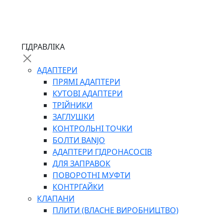
ЧЕРВ`ЯЧНІ
ГІДРАВЛІКА
СИЛОВІ
ДРОТЯНІ
АДАПТЕРИ
ПРУЖИННІ
ПРЯМІ АДАПТЕРИ
НЕЙЛОНОВІ
КУТОВІ АДАПТЕРИ
ПРОРЕЗИНЕНІ
ТРІЙНИКИ
АВТОТОВАРИ
ЗАГЛУШКИ
КОНТРОЛЬНІ ТОЧКИ
БОЛТИ BANJO
АДАПТЕРИ ГІДРОНАСОСІВ
ДЛЯ ЗАПРАВОК
ПОВОРОТНІ МУФТИ
КОНТРГАЙКИ
АВТОХІМІЯ
КЛАПАНИ
ДОМКРАТИ
ПЛИТИ (ВЛАСНЕ ВИРОБНИЦТВО)