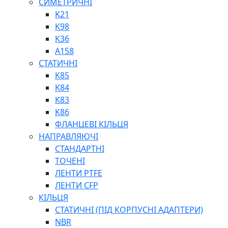
СИМЕТРИЧНІ
ШАРНІРНІ ПІДШИПНИКИ
K21
ВУХА ГІДРОЦИЛІНДРА
K98
ТРУБИ ХОНІНГОВАНІ
K36
ШТОКИ ХРОМОВАНІ
A158
МАСТИЛЬНЕ ОБЛАДНАННЯ
СТАТИЧНІ
K85
K84
K83
K86
ФЛАНЦЕВІ КІЛЬЦЯ
НАПРАВЛЯЮЧІ
СОЖ
СТАНДАРТНІ
ПІСТОЛЕТИ
ТОЧЕНІ
НАСОСИ ТА ПОМПИ
ЛЕНТИ PTFE
НАГНІТАЧІ
ЛЕНТИ CFP
МУФТИ (НАСАДКИ) ДЛЯ ШПРИЦІВ
КІЛЬЦЯ
МАСЛЯНКИ, ЛІЙКИ
СТАТИЧНІ (ПІД КОРПУСНІ АДАПТЕРИ)
ПРЕС-МАСЛЯНКИ
NBR