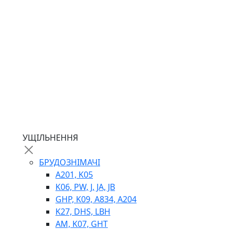
ГІДРОМОТОРИ
ГІДРОНАСОСИ
НАСОСИ-ДОЗАТОРИ
ГІДРОЦИЛІНДРИ
МАСЛОСТАНЦІЇ
ГІДРОАКУМУЛЯТОРИ ТА КОМПЛЕКТУЮЧІ
ЕЛЕКТРОПРИВІД
ТЕПЛООБМІННИКИ
ГІДРОФІКАЦІЯ ТЯГАЧІВ
КОНТРОЛЬНО-ВИМІРЮВАЛЬНА АПАРАТУРА
РОТАТОРИ
ЛЕБІДКИ
УЩІЛЬНЕННЯ
ВТУЛКИ
БРУДОЗНІМАЧІ
A201, K05
K06, PW, J, JA, JB
GHP, K09, A834, A204
K27, DHS, LBH
AM, K07, GHT