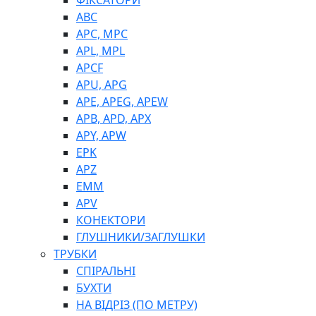
ФІКСАТОРИ
ABC
APC, MPC
APL, MPL
APCF
APU, APG
APE, APEG, APEW
APB, APD, APX
APY, APW
EPK
APZ
EMM
APV
КОНЕКТОРИ
ГЛУШНИКИ/ЗАГЛУШКИ
ТРУБКИ
СПІРАЛЬНІ
БУХТИ
НА ВІДРІЗ (ПО МЕТРУ)