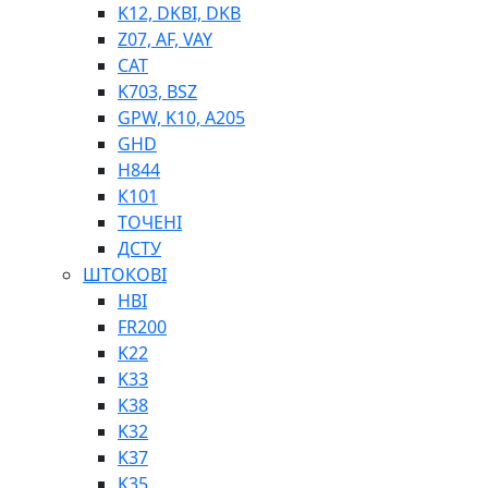
K12, DKBI, DKB
BIMETAL
Z07, AF, VAY
ВК-1
CAT
ВК-2
K703, BSZ
Е90, E92
GPW, K10, A205
GT, HRC
GHD
EB
H844
Е92F
К101
SINT, E60
ТОЧЕНІ
BRS
ДСТУ
SL
ШТОКОВІ
ПНЕВМАТИКА
HBI
FR200
K22
K33
K38
K32
K37
ФІТИНГИ
K35