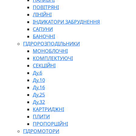
ПАЛИВНІ
ПОВІТРЯНІ
ЛІНІЙНІ
ІНДИКАТОРИ ЗАБРУДНЕННЯ
САПУНИ
БАНОЧНІ
СПЕЦІАЛЬНІ
ГІДРОРОЗПОДІЛЬНИКИ
ОЛИВИ
МОНОБЛОЧНІ
ГЕРМЕТИКИ
КОМПЛЕКТУЮЧІ
ЗМАЗКИ
СЕКЦІЙНІ
КЛЕЇ, ЦЕМЕНТИ, ЕПОКСИДКИ
Ду.6
РЕМОНТ ГІДРОЦИЛІНДРІВ
Ду.10
Ду.16
Ду.25
Ду.32
КАРТРИДЖНІ
ПЛИТИ
ПРОПОРЦІЙНІ
БОРЕКС, ЕО
ГІДРОМОТОРИ