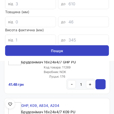
GHP, K09, A834, A204
від
до
Брудознімач 14х22х4/7 K09 NBR
Товщина (мм)
Код товара: 03088
Артикул: K09-014 NBR
від
до
Виробник: KASTAS
Луцьк: 4
Висота фактична (мм)
-
+
68.46 грн
від
до
GHP, K09, A834, A204
Брудознімач 16х24х4/7 GHP PU
Код товара: 11269
Виробник: NOK
Луцьк: 176
-
+
41.48 грн
GHP, K09, A834, A204
Брудознімач 16х24х4/7 K09 PU