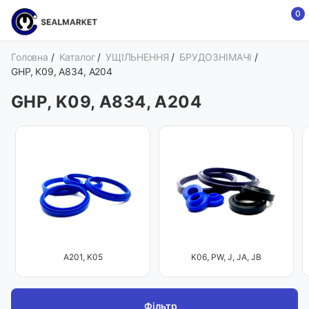
0
Головна
/
Каталог
/
УЩІЛЬНЕННЯ
/
БРУДОЗНІМАЧІ
/
GHP, K09, A834, A204
GHP, K09, A834, A204
A201, K05
K06, PW, J, JA, JB
Фільтр