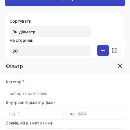
Сортувати:
Вн. діаметр
На сторінці:
20
Фільтр
GHP, K09, A834, A204
Категорії
Брудознімач 12х20х4/7 GHP PU
Код товара: 11268
виберіть категорію
Виробник: NOK
Луцьк: 1
Внутрішній діаметр (мм)
-
+
20.64 грн
від
до
Зовнішній діаметр (мм)