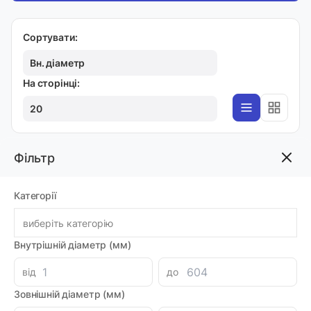
Сортувати:
Вн. діаметр
На сторінці:
20
Фільтр
M+S
Комплект ущільнень (SK4151372701) for
Категорії
HKU/ser.3/
Код товара: 47894
Артикул: MI0005735
виберіть категорію
Виробник: M+S
Внутрішній діаметр (мм)
Доставка 1-2 дні
-
+
1108.12 грн
від
до
Зовнішній діаметр (мм)