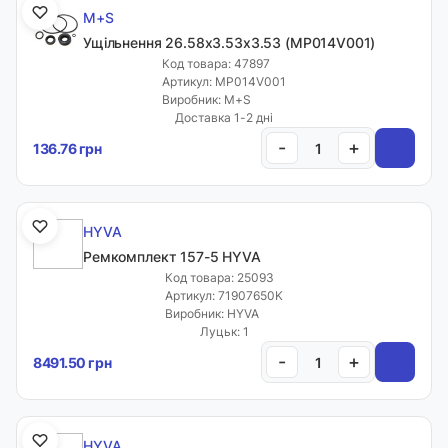
M+S
Ущільнення 26.58x3.53x3.53 (MP014V001)
Код товара: 47897
Артикул: MP014V001
Виробник: M+S
Доставка 1-2 дні
-
+
136.76 грн
HYVA
Ремкомплект 157-5 HYVA
Код товара: 25093
Артикул: 71907650K
Виробник: HYVA
Луцьк: 1
-
+
8491.50 грн
HYVA