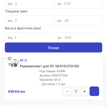
від
до
M+S
Комплект ущільнень для HKUQ
Товщина (мм)
(SK4151372640)
Код товара: 47895
від
до
Артикул: SK4151372640
Висота фактична (мм)
Виробник: M+S
Доставка 1-2 дні
від
до
-
+
1112.80 грн
M+S
Ремкомплект для XY SK4151370100
Код товара: 47896
Артикул: MI0001582
Виробник: M+S
Доставка 1-2 дні
-
+
939.64 грн