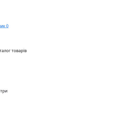
ик
0
талог товарів
ьтри