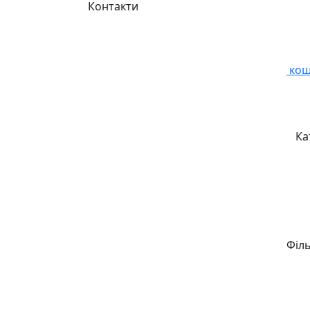
Контакти
кош
Ка
Філ