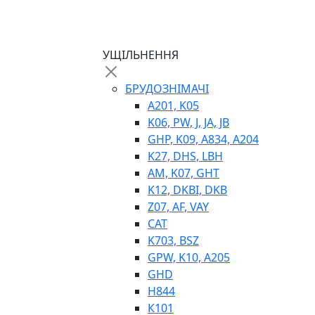
ТЕПЛООБМІННИКИ
ГІДРОФІКАЦІЯ ТЯГАЧІВ
КОНТРОЛЬНО-ВИМІРЮВАЛЬНА АПАРАТ
РОТАТОРИ
УЩІЛЬНЕННЯ
ЛЕБІДКИ
ВТУЛКИ
БРУДОЗНІМАЧІ
A201, K05
K06, PW, J, JA, JB
GHP, K09, A834, A204
K27, DHS, LBH
AM, K07, GHT
K12, DKBI, DKB
Z07, AF, VAY
BIMETAL
CAT
ВК-1
K703, BSZ
ВК-2
GPW, K10, A205
Е90, E92
GHD
GT, HRC
H844
EB
К101
Е92F