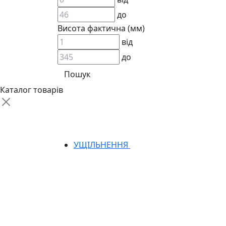
до
Висота фактична (мм)
від
до
АДАПТЕРИ
КЛАПАНИ
КРАНИ, ДИВЕРТОРИ
Каталог товарів
МАНОМЕТРИ
ШВИДКОРОЗ`ЄМНІ З`ЄДНАННЯ
ФІЛЬТРИ
ГІДРОРОЗПОДІЛЬНИКИ
ГІДРОМОТОРИ
УЩІЛЬНЕННЯ
ГІДРОНАСОСИ
НАСОСИ-ДОЗАТОРИ
ГІДРОЦИЛІНДРИ
МАСЛОСТАНЦІЇ
ГІДРОАКУМУЛЯТОРИ ТА КОМПЛЕКТУЮЧ
ЕЛЕКТРОПРИВІД