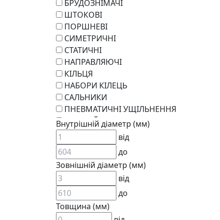
БРУДОЗНІМАЧІ
ШТОКОВІ
ПОРШНЕВІ
СИМЕТРИЧНІ
СТАТИЧНІ
НАПРАВЛЯЮЧІ
КІЛЬЦЯ
НАБОРИ КІЛЕЦЬ
САЛЬНИКИ
ПНЕВМАТИЧНІ УЩІЛЬНЕННЯ
РОТАЦІЙНІ
Внутрішній діаметр (мм)
РЕМКОМПЛЕКТИ
від
KARCHER
до
EPDM
Зовнішній діаметр (мм)
СПЕЦІАЛЬНІ
від
ВСТАВКИ МУФТ (ЗІРОЧКИ)
ГІДРАВЛІКА
до
Товщина (мм)
від