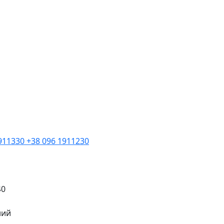
1911330
+38 096 1911230
40
ний