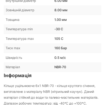
6.00 мм
Внутрішній діаметр
8.00 мм
Зовнішній діаметр
1.00 мм
Товщина
-30 С
Температура min
105 С
Температура max
160 Бар
Тиск max
0.5 м/с
Швидкість
NBR-70
Матеріал
Інформація
Кільце ущільнююче 6х1 NBR-70 - кільце круглого січення,
виготовлене з матеріалу NBR (нітрильний каучук). Даний
матеріал стійкий до води та паливо-мастильних матеріалів.
Діапазон робочих температур: від -40*С до +100*С.