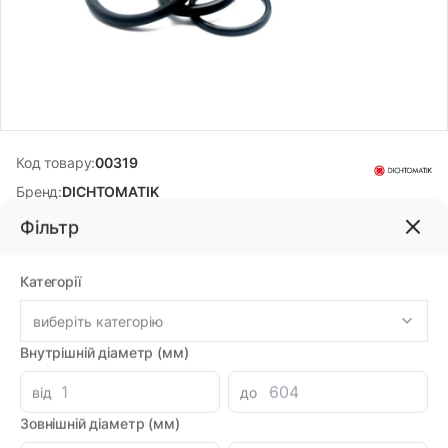
Код товару:
00319
Бренд:
DICHTOMATIK
Фільтр
2.76грн
Категорії
-
+
В корзину
Каталог
виберіть категорію
Внутрішній діаметр (мм)
Знайшли дешевше?
Мінімальна сума замовлення однієї позиції -
30
грн.
від
до
2.42 при замовленні на загальну сумму 1000 грн.
Зовнішній діаметр (мм)