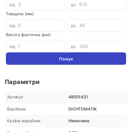
від
до
Аналоги
Товщина (мм)
Кольцо поршня 48x56x4
Уплотне
від
до
DR110 P
Висота фактична (мм)
180 грн
180 гр
від
до
Параметри
48001431
Артикул
DICHTOMATIK
Виробник
Німеччина
Країна-виробник