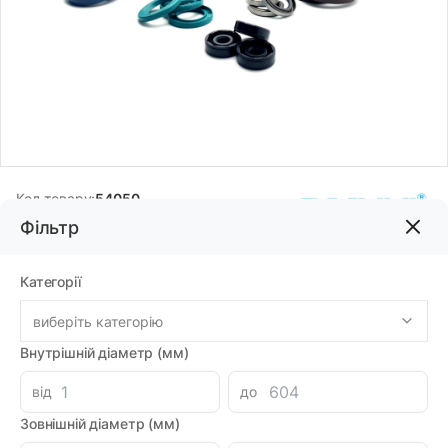
Код товару:
54050
Фільтр
Бренд:
DMHUI
Категорії
519.86грн
виберіть категорію
-
+
Внутрішній діаметр (мм)
В корзину
від
до
Знайшли дешевше?
460.44 при замовленні на загальну сумму 1000 грн.
Зовнішній діаметр (мм)