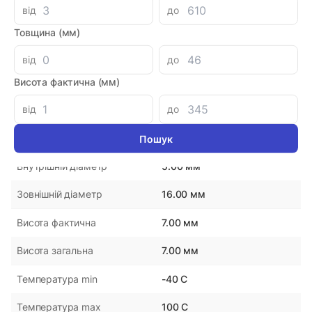
від
до
Товщина (мм)
Параметри
від
до
1901050
Артикул
Висота фактична (мм)
від
до
DMHUI
Виробник
Китай
Країна-виробник
5.00 мм
Внутрішній діаметр
16.00 мм
Зовнішній діаметр
7.00 мм
Висота фактична
7.00 мм
Висота загальна
-40 С
Температура min
100 С
Температура max