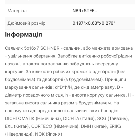
NBR+STEEL
Матеріал
0.197"x0.63"x0.276"
Дюймовий розмір
Інформація
Сальник 5х16х7 SC HNBR - сальник, або манжета армована
- ущільнення обертання. Запобігає витіканню робочої рідини
назовні, а також потраплянню забруднень всередину
корпусів. За кількістю робочих кромок є однобротні (без
брудознімача) та двобортні (з брудознімачем). Принципи
маркування сальників: d*D*h/H, де d- діаметр валу, D -
діаметр посадочного місця, h - висота корпусу сальника, H -
загальна висота сальника разом з брудознімачем. На
нашому складі представлені сальники таких брендів:
DICHTOMATIK (Німеччина), DICHTA (Італія), SOG (Тайвань),
EXL (Китай), CORTECO (Німеччина), DMH (Китай), ERIKS
(Нідерланди), NOK (Японія)