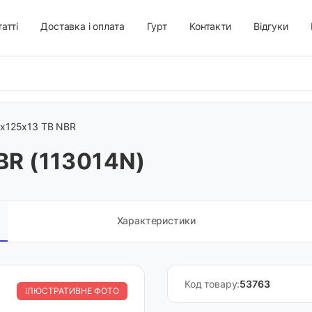
атті
Доставка і оплата
Гурт
Контакти
Відгуки
х125х13 TB NBR
BR (113014N)
Характеристики
Код товару:
53763
ІЛЮСТРАТИВНЕ ФОТО