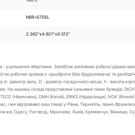
NBR+STEEL
2.362"x4.921"x0.512"
 ущільнення обертання. Запобігає витіканню робочої рідини назо
стю робочих кромок є однобротні (без брудознімача) та двобортн
 d- діаметр валу, D - діаметр посадочного місця, h - висота кор
чем. На нашому складі представлені сальники таких брендів: DI
ORTECO (Німеччина), DMH (Китай), ERIKS (Нідерланди), NOK (Японія)
ас, і ми відправимо ваш товар у Рівне, Тернопіль, Івано-Франківс
оріжжя, Одесу, Ужгород, Мукачеве, Львів, Кременчук, Вінницю, Су