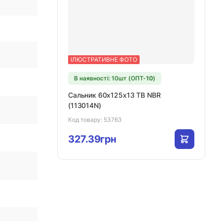
ІЛЮСТРАТИВНЕ ФОТО
В наявності: 10шт (ОПТ-
10
)
Сальник 60х125х13 TB NBR
(113014N)
Код товару:
53763
327.39грн