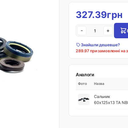
327.39грн
-
+
Знайшли дешевше?
289.97 при замовленні на 
Аналоги
Фото
Назва
Сальник
60х125х13 TA NB