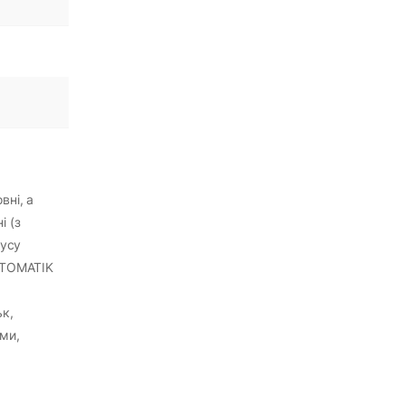
вні, а
і (з
пусу
CHTOMATIK
ьк,
ми,