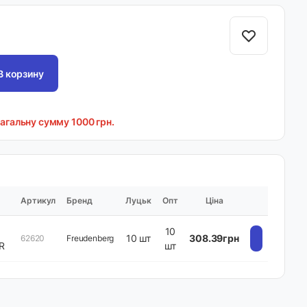
В корзину
загальну сумму 1000 грн.
Артикул
Бренд
Луцьк
Опт
Ціна
10
10 шт
308.39грн
62620
Freudenberg
R
шт