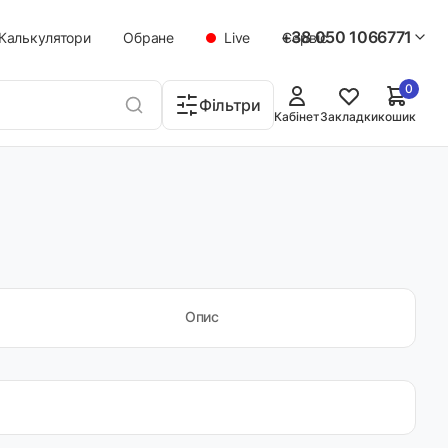
+38 050 1066771
Калькулятори
Обране
Live
Сервіс
0
Фільтри
Кабінет
Закладки
кошик
Опис