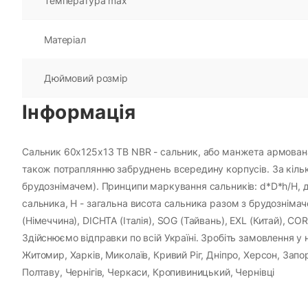
Температура max
Матеріал
Дюймовий розмір
Інформація
Сальник 60х125х13 TB NBR - сальник, або манжета армована -
також потраплянню забруднень всередину корпусів. За кількі
брудознімачем). Принципи маркування сальників: d*D*h/H, де
сальника, H - загальна висота сальника разом з брудозніма
(Німеччина), DICHTA (Італія), SOG (Тайвань), EXL (Китай), C
Здійснюємо відправки по всій Україні. Зробіть замовлення у н
Житомир, Харків, Миколаїв, Кривий Ріг, Дніпро, Херсон, Зап
Полтаву, Чернігів, Черкаси, Кропивиницький, Чернівці