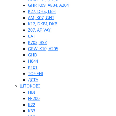
GHP, K09, A834, A204
K27, DHS, LBH
AM, K07, GHT
K12, DKBI, DKB
BIMETAL
Z07, AF, VAY
ВК-1
CAT
ВК-2
K703, BSZ
Е90, E92
GPW, K10, A205
GT, HRC
GHD
EB
H844
Е92F
К101
SINT, E60
ТОЧЕНІ
BRS
ДСТУ
SL
ШТОКОВІ
ПНЕВМАТИКА
HBI
FR200
K22
K33