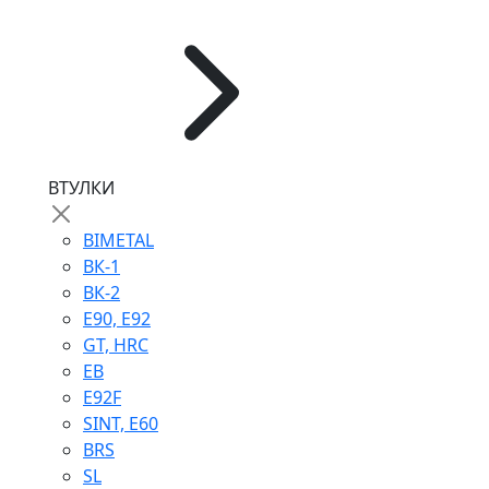
ВТУЛКИ
BIMETAL
ВК-1
ВК-2
Е90, E92
GT, HRC
EB
Е92F
SINT, E60
BRS
SL