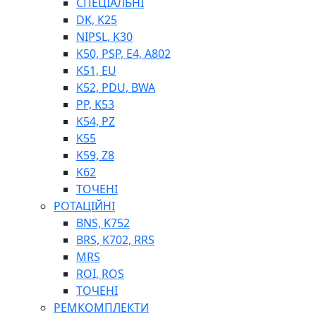
СПЕЦІАЛЬНІ
DK, K25
NIPSL, K30
K50, PSP, E4, A802
K51, EU
K52, PDU, BWA
PP, K53
ФІЛЬТРИ ДЛЯ ПАЛЬНОГО
K54, PZ
ПІДДОНИ ДЛЯ БОЧОК
K55
МОДУЛЬНІ АЗС
K59, Z8
МЕТРОЛОГІЧНЕ ОБЛАДНАННЯ
K62
ЛІЧИЛЬНИКИ І ВИТРАТОМІРИ ДЛЯ ПАЛЬНОГО
ТОЧЕНІ
КОТУШКИ ДЛЯ ШЛАНГІВ
РОТАЦІЙНІ
НАСОСИ ДЛЯ ПАЛЬНОГО
BNS, K752
МОБІЛЬНІ КОЛОНКИ ТА КОМПЛЕКТИ ЗАПРАВКИ
BRS, K702, RRS
СТАЦІОНАРНІ КОЛОНКИ
MRS
ПІСТОЛЕТИ
ROI, ROS
КОМПЛЕКТУЮЧІ ДЛЯ РУКАВІВ ВИСОКОГО ТИСКУ
ТОЧЕНІ
РЕМКОМПЛЕКТИ