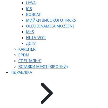
HYVA
JCB
BOBCAT
МИЙКИ ВИСОКОГО ТИСКУ
OLEODINAMICA MOZIONI
КП
M+S
ВЕРСТАТИ
НШ VIVOIL
ФІТИНГИ ДІАГНОСТИЧНІ
ДСТУ
АКСЕСУАРИ
KARCHER
ТРУБКИ ТА КОМПЛЕКТУЮЧІ
EPDM
ФІТИНГИ ГІДРАВЛІЧНІ
СПЕЦІАЛЬНІ
ФІТИНГИ КОНДИЦІОНЕРНІ
ВСТАВКИ МУФТ (ЗІРОЧКИ)
ЗАХИСТ РУКАВІВ
ГІДРАВЛІКА
ФІТИНГИ KARCHER
ФІТИНГИ НА ПІДЙОМ КАБІНИ
РУКАВА
КОНЕКТОРИ
МУФТИ
ХОМУТИ