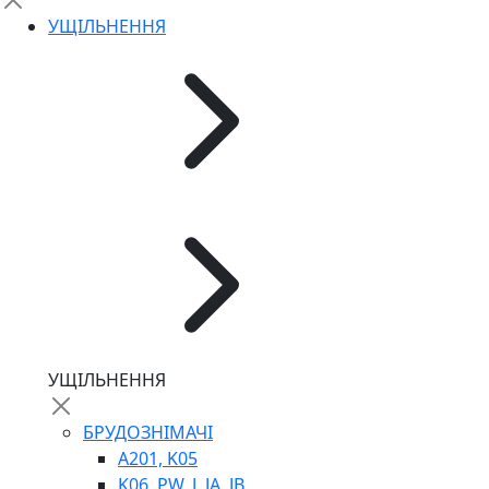
ШВИДКОРОЗ`ЄМНІ З`ЄДНАННЯ
УЩІЛЬНЕННЯ
ФІЛЬТРИ
ГІДРОРОЗПОДІЛЬНИКИ
ГІДРОМОТОРИ
ГІДРОНАСОСИ
НАСОСИ-ДОЗАТОРИ
ГІДРОЦИЛІНДРИ
МАСЛОСТАНЦІЇ
ГІДРОАКУМУЛЯТОРИ ТА КОМПЛЕКТУЮЧІ
ЕЛЕКТРОПРИВІД
ТЕПЛООБМІННИКИ
ГІДРОФІКАЦІЯ ТЯГАЧІВ
КОНТРОЛЬНО-ВИМІРЮВАЛЬНА АПАРАТУРА
РОТАТОРИ
ЛЕБІДКИ
УЩІЛЬНЕННЯ
ВТУЛКИ
БРУДОЗНІМАЧІ
A201, K05
K06, PW, J, JA, JB