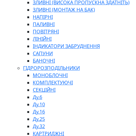
ГІДРАВЛІЧНІ ІНСТРУМЕНТИ
ЗЛИВНІ (ВИСОКА ПРОПУСКНА ЗДАТНІТЬ)
ТЕХНІЧНА ХІМІЯ
ЗЛИВНІ (МОНТАЖ НА БАК)
НАПІРНІ
ПАЛИВНІ
ПОВІТРЯНІ
ЛІНІЙНІ
ІНДИКАТОРИ ЗАБРУДНЕННЯ
САПУНИ
БАНОЧНІ
СПЕЦІАЛЬНІ
ГІДРОРОЗПОДІЛЬНИКИ
ОЛИВИ
МОНОБЛОЧНІ
ГЕРМЕТИКИ
КОМПЛЕКТУЮЧІ
ЗМАЗКИ
СЕКЦІЙНІ
КЛЕЇ, ЦЕМЕНТИ, ЕПОКСИДКИ
Ду.6
РЕМОНТ ГІДРОЦИЛІНДРІВ
Ду.10
Ду.16
Ду.25
Ду.32
КАРТРИДЖНІ