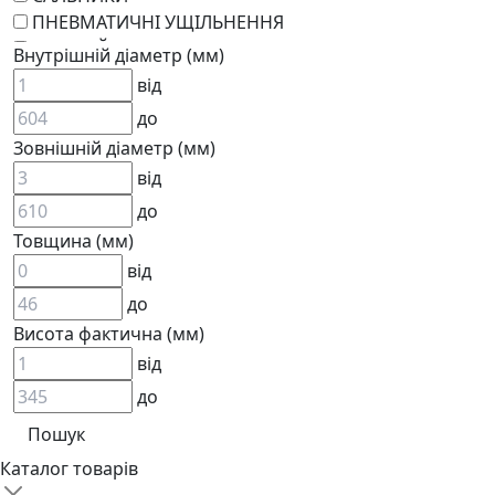
ПНЕВМАТИЧНІ УЩІЛЬНЕННЯ
РОТАЦІЙНІ
Внутрішній діаметр (мм)
РЕМКОМПЛЕКТИ
від
KARCHER
до
EPDM
Зовнішній діаметр (мм)
СПЕЦІАЛЬНІ
від
ВСТАВКИ МУФТ (ЗІРОЧКИ)
ГІДРАВЛІКА
до
Товщина (мм)
від
до
Висота фактична (мм)
від
до
АДАПТЕРИ
КЛАПАНИ
КРАНИ, ДИВЕРТОРИ
Каталог товарів
МАНОМЕТРИ