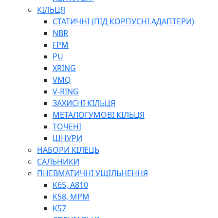
МУФТИ (НАСАДКИ) ДЛЯ ШПРИЦІВ
КІЛЬЦЯ
МАСЛЯНКИ, ЛІЙКИ
СТАТИЧНІ (ПІД КОРПУСНІ АДАПТЕРИ)
ПРЕС-МАСЛЯНКИ
NBR
ШЛАНГИ, ТРУБКИ
FPM
ШПРИЦИ МАСТИЛЬНІ
PU
РУКАВА
XRING
VMQ
V-RING
ЗАХИСНІ КІЛЬЦЯ
МЕТАЛОГУМОВІ КІЛЬЦЯ
ТОЧЕНІ
ШНУРИ
НАБОРИ КІЛЕЦЬ
ТОСОЛ, АНТИФРИЗ
САЛЬНИКИ
ОЛИВА-ПАЛИВО
ПНЕВМАТИЧНІ УЩІЛЬНЕННЯ
ПОВІТРЯ-ВОДА
K65, A810
ДЛЯ ЗВАРЮВАННЯ
K58, MPM
НАПІРНО-ВСМОКТУЮЧІ
K57
АЗС