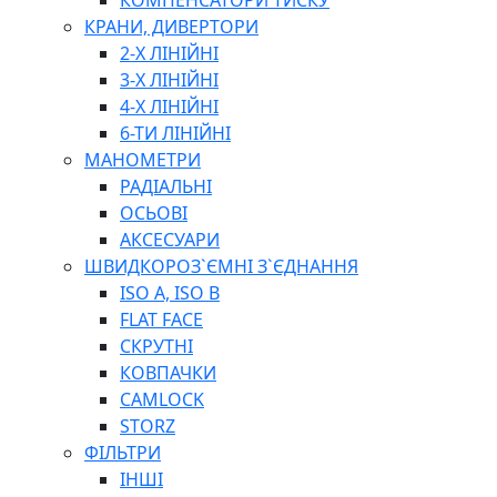
КОМПЕНСАТОРИ ТИСКУ
ІНСТРУМЕНТИ ДЛЯ ЗВАРЮВАННЯ, АКСЕСУАРИ
КРАНИ, ДИВЕРТОРИ
РІЖУЧІ ІНСТРУМЕНТИ
2-Х ЛІНІЙНІ
ІНСТРУМЕНТИ ТА ОБЛАДНАННЯ ДЛЯ СТО
3-Х ЛІНІЙНІ
ПЛОСКОГУБЦІ
4-Х ЛІНІЙНІ
ВИКРУТКИ
6-ТИ ЛІНІЙНІ
КЛЮЧІ
МАНОМЕТРИ
ГОЛОВКИ, ТРІЩАТКИ, ВОРОТКИ, ПЕРЕХІДНИКИ
РАДІАЛЬНІ
ЗУБИЛА, МОЛОТКИ, СОКИРИ, СТАМЕСКИ, ДОЛОТА
ОСЬОВІ
СТРУПЦИНИ, ЛЕЩАТА
АКСЕСУАРИ
ВИМІРЮВАЛЬНІ ІНСТРУМЕНТИ
ШВИДКОРОЗ`ЄМНІ З`ЄДНАННЯ
БУДІВЕЛЬНИЙ ІНСТРУМЕНТ
ISO A, ISO B
ШЛАНГИ
FLAT FACE
ГОСПОДАРСЬКІ ТОВАРИ
СКРУТНІ
ПНЕВМАТИЧНІ ІНСТРУМЕНТИ
КОВПАЧКИ
З'ЄДНУВАЛЬНІ ІНСТРУМЕНТИ ТА МАТЕРІАЛИ
CAMLOCK
ЯЩИКИ, ШАФИ, ТА СУМКИ ДЛЯ ІНСТРУМЕНТІВ
STORZ
ЗАСОБИ ЗАХИСТУ
ФІЛЬТРИ
СТЕПЛЕРИ, ЗАКЛЕПОЧНИКИ
ІНШІ