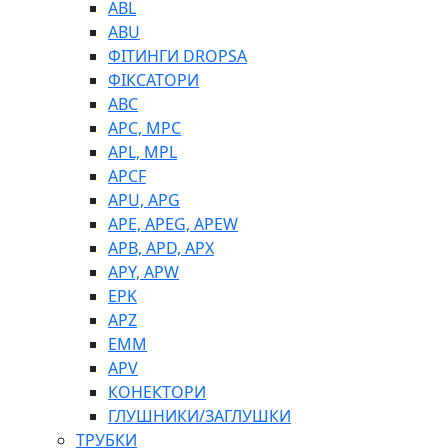
ABL
ABU
ФІТИНГИ DROPSA
ФІКСАТОРИ
ABC
APC, MPC
APL, MPL
APCF
APU, APG
APE, APEG, APEW
APB, APD, APX
APY, APW
EPK
APZ
EMM
APV
КОНЕКТОРИ
ГЛУШНИКИ/ЗАГЛУШКИ
ТРУБКИ