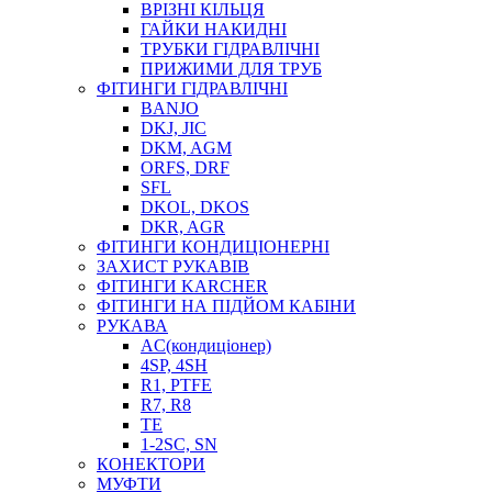
ВРІЗНІ КІЛЬЦЯ
ГАЙКИ НАКИДНІ
ТРУБКИ ГІДРАВЛІЧНІ
ПРИЖИМИ ДЛЯ ТРУБ
ФІТИНГИ ГІДРАВЛІЧНІ
BANJO
DKJ, JIC
DKM, AGM
ORFS, DRF
SFL
DKOL, DKOS
DKR, AGR
ФІТИНГИ КОНДИЦІОНЕРНІ
ЗАХИСТ РУКАВІВ
ФІТИНГИ KARCHER
ФІТИНГИ НА ПІДЙОМ КАБІНИ
РУКАВА
AC(кондиціонер)
4SP, 4SH
R1, PTFE
R7, R8
TE
1-2SC, SN
КОНЕКТОРИ
МУФТИ