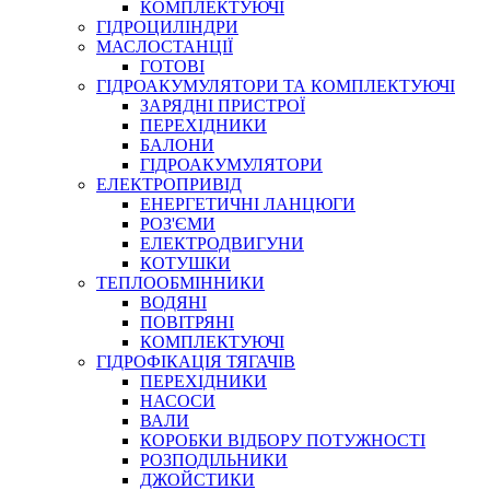
КОМПЛЕКТУЮЧІ
ГІДРОЦИЛІНДРИ
МАСЛОСТАНЦІЇ
ГОТОВІ
ГІДРОАКУМУЛЯТОРИ ТА КОМПЛЕКТУЮЧІ
СПЕЦІАЛЬНІ
ЗАРЯДНІ ПРИСТРОЇ
ОЛИВИ
ПЕРЕХІДНИКИ
БАЛОНИ
ГЕРМЕТИКИ
ГІДРОАКУМУЛЯТОРИ
ЗМАЗКИ
ЕЛЕКТРОПРИВІД
КЛЕЇ, ЦЕМЕНТИ, ЕПОКСИДКИ
ЕНЕРГЕТИЧНІ ЛАНЦЮГИ
РЕМОНТ ГІДРОЦИЛІНДРІВ
РОЗ'ЄМИ
ЕЛЕКТРОДВИГУНИ
КОТУШКИ
ТЕПЛООБМІННИКИ
ВОДЯНІ
ПОВІТРЯНІ
КОМПЛЕКТУЮЧІ
ГІДРОФІКАЦІЯ ТЯГАЧІВ
ПЕРЕХІДНИКИ
НАСОСИ
БОРЕКС, ЕО
ВАЛИ
КОРОБКИ ВІДБОРУ ПОТУЖНОСТІ
РОЗПОДІЛЬНИКИ
ДЖОЙСТИКИ