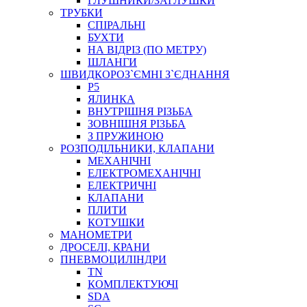
ГЛУШНИКИ/ЗАГЛУШКИ
ТРУБКИ
СПІРАЛЬНІ
БУХТИ
НА ВІДРІЗ (ПО МЕТРУ)
ШЛАНГИ
ШВИДКОРОЗ`ЄМНІ З`ЄДНАННЯ
P5
ЯЛИНКА
ВНУТРІШНЯ РІЗЬБА
ЗОВНІШНЯ РІЗЬБА
З ПРУЖИНОЮ
РОЗПОДІЛЬНИКИ, КЛАПАНИ
МЕХАНІЧНІ
ЕЛЕКТРОМЕХАНІЧНІ
ЕЛЕКТРИЧНІ
КЛАПАНИ
ПЛИТИ
КОТУШКИ
МАНОМЕТРИ
ДРОСЕЛІ, КРАНИ
ПНЕВМОЦИЛІНДРИ
TN
КОМПЛЕКТУЮЧІ
SDA