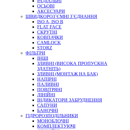
РАДІАЛЬНІ
ОСЬОВІ
АКСЕСУАРИ
АВТОХІМІЯ
ШВИДКОРОЗ`ЄМНІ З`ЄДНАННЯ
ДОМКРАТИ
ISO A, ISO B
НАБОРИ ЗАПОБІЖНИКІВ, КЛЕМ, АКСЕСУАРІВ
FLAT FACE
НАСОСИ, КОМПРЕСОРИ, МАНОМЕТРИ
СКРУТНІ
ПАСТА, АНТИСЕПТИК
КОВПАЧКИ
ІНСТРУМЕНТ
CAMLOCK
STORZ
ФІЛЬТРИ
ІНШІ
ЗЛИВНІ (ВИСОКА ПРОПУСКНА
ЗДАТНІТЬ)
ЗЛИВНІ (МОНТАЖ НА БАК)
НАПІРНІ
ПАЛИВНІ
ПОВІТРЯНІ
САДОВИЙ ІНВЕНТАР
ЛІНІЙНІ
ЕЛЕКТРИЧНІ ПРИЛАДИ
ІНДИКАТОРИ ЗАБРУДНЕННЯ
ПАЛЬНИКИ, ПАЯЛЬНИКИ, ПАЯЛЬНІ ЛАМПИ
САПУНИ
ІНСТРУМЕНТИ ДЛЯ ЕЛЕКТРИКА
БАНОЧНІ
ЕЛЕКТРОІНСТРУМЕНТИ
ГІДРОРОЗПОДІЛЬНИКИ
ЗАМКИ І КОМПЛЕКТУЮЧІ
МОНОБЛОЧНІ
КОМПЛЕКТУЮЧІ
ІНСТРУМЕНТИ ДЛЯ ЗВАРЮВАННЯ, АКСЕСУАРИ