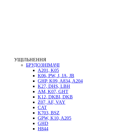
НАСОСИ-ДОЗАТОРИ
ГІДРОЦИЛІНДРИ
МАСЛОСТАНЦІЇ
ГІДРОАКУМУЛЯТОРИ ТА КОМПЛЕКТУЮЧІ
ЕЛЕКТРОПРИВІД
ТЕПЛООБМІННИКИ
ГІДРОФІКАЦІЯ ТЯГАЧІВ
КОНТРОЛЬНО-ВИМІРЮВАЛЬНА АПАРАТУРА
РОТАТОРИ
ЛЕБІДКИ
УЩІЛЬНЕННЯ
ВТУЛКИ
БРУДОЗНІМАЧІ
A201, K05
K06, PW, J, JA, JB
GHP, K09, A834, A204
K27, DHS, LBH
AM, K07, GHT
K12, DKBI, DKB
Z07, AF, VAY
CAT
K703, BSZ
BIMETAL
GPW, K10, A205
ВК-1
GHD
ВК-2
H844
Е90, E92