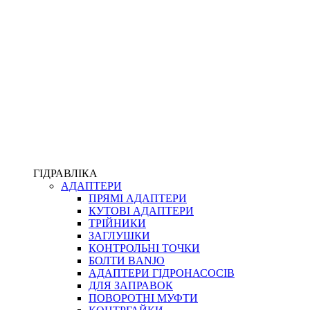
ПІСТОЛЕТИ
КОМПЛЕКТУЮЧІ ДЛЯ РУКАВІВ ВИСОКОГО ТИСКУ
КП
ВЕРСТАТИ
ФІТИНГИ ДІАГНОСТИЧНІ
ГІДРАВЛІКА
АДАПТЕРИ
АКСЕСУАРИ
ПРЯМІ АДАПТЕРИ
ТРУБКИ ТА КОМПЛЕКТУЮЧІ
КУТОВІ АДАПТЕРИ
ФІТИНГИ ГІДРАВЛІЧНІ
ТРІЙНИКИ
ФІТИНГИ КОНДИЦІОНЕРНІ
ЗАГЛУШКИ
ЗАХИСТ РУКАВІВ
КОНТРОЛЬНІ ТОЧКИ
ФІТИНГИ KARCHER
БОЛТИ BANJO
ФІТИНГИ НА ПІДЙОМ КАБІНИ
АДАПТЕРИ ГІДРОНАСОСІВ
РУКАВА
ДЛЯ ЗАПРАВОК
КОНЕКТОРИ
ПОВОРОТНІ МУФТИ