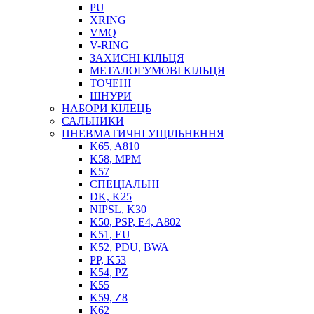
PU
XRING
VMQ
V-RING
ЗАХИСНІ КІЛЬЦЯ
МЕТАЛОГУМОВІ КІЛЬЦЯ
СОЖ
ТОЧЕНІ
ПІСТОЛЕТИ
ШНУРИ
НАСОСИ ТА ПОМПИ
НАБОРИ КІЛЕЦЬ
НАГНІТАЧІ
САЛЬНИКИ
МУФТИ (НАСАДКИ) ДЛЯ ШПРИЦІВ
ПНЕВМАТИЧНІ УЩІЛЬНЕННЯ
МАСЛЯНКИ, ЛІЙКИ
K65, A810
ПРЕС-МАСЛЯНКИ
K58, MPM
ШЛАНГИ, ТРУБКИ
K57
СПЕЦІАЛЬНІ
ШПРИЦИ МАСТИЛЬНІ
DK, K25
РУКАВА
NIPSL, K30
K50, PSP, E4, A802
K51, EU
K52, PDU, BWA
PP, K53
K54, PZ
K55
K59, Z8
K62