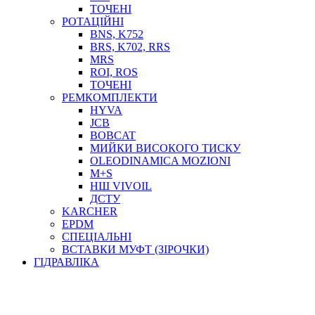
ТОСОЛ, АНТИФРИЗ
ТОЧЕНІ
ОЛИВА-ПАЛИВО
РОТАЦІЙНІ
BNS, K752
ПОВІТРЯ-ВОДА
BRS, K702, RRS
ДЛЯ ЗВАРЮВАННЯ
MRS
НАПІРНО-ВСМОКТУЮЧІ
ROI, ROS
АЗС
ТОЧЕНІ
РЕМКОМПЛЕКТИ
HYVA
JCB
BOBCAT
МИЙКИ ВИСОКОГО ТИСКУ
OLEODINAMICA MOZIONI
M+S
НШ VIVOIL
ДСТУ
ФІЛЬТРИ ДЛЯ ПАЛЬНОГО
KARCHER
ПІДДОНИ ДЛЯ БОЧОК
EPDM
МОДУЛЬНІ АЗС
СПЕЦІАЛЬНІ
МЕТРОЛОГІЧНЕ ОБЛАДНАННЯ
ВСТАВКИ МУФТ (ЗІРОЧКИ)
ЛІЧИЛЬНИКИ І ВИТРАТОМІРИ ДЛЯ ПАЛЬНОГО
ГІДРАВЛІКА
КОТУШКИ ДЛЯ ШЛАНГІВ
НАСОСИ ДЛЯ ПАЛЬНОГО
МОБІЛЬНІ КОЛОНКИ ТА КОМПЛЕКТИ ЗАПРАВКИ
СТАЦІОНАРНІ КОЛОНКИ