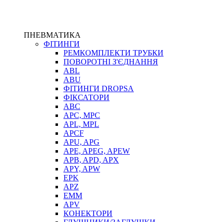
ПНЕВМАТИКА
ФІТИНГИ
РЕМКОМПЛЕКТИ ТРУБКИ
ПОВОРОТНІ З'ЄДНАННЯ
ABL
ABU
ФІТИНГИ DROPSA
ФІКСАТОРИ
ABC
APC, MPC
APL, MPL
APCF
APU, APG
APE, APEG, APEW
APB, APD, APX
APY, APW
EPK
APZ
EMM
APV
КОНЕКТОРИ