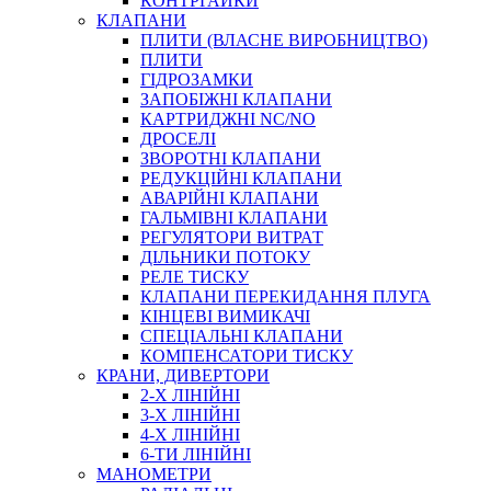
КОНТРГАЙКИ
МУФТИ
КЛАПАНИ
ХОМУТИ
ПЛИТИ (ВЛАСНЕ ВИРОБНИЦТВО)
ПЛИТИ
ГІДРОЗАМКИ
ЗАПОБІЖНІ КЛАПАНИ
КАРТРИДЖНІ NC/NO
ДРОСЕЛІ
ЗВОРОТНІ КЛАПАНИ
РЕДУКЦІЙНІ КЛАПАНИ
АВАРІЙНІ КЛАПАНИ
ЧЕРВ`ЯЧНІ
ГАЛЬМІВНІ КЛАПАНИ
СИЛОВІ
РЕГУЛЯТОРИ ВИТРАТ
ДІЛЬНИКИ ПОТОКУ
ДРОТЯНІ
РЕЛЕ ТИСКУ
ПРУЖИННІ
КЛАПАНИ ПЕРЕКИДАННЯ ПЛУГА
НЕЙЛОНОВІ
КІНЦЕВІ ВИМИКАЧІ
ПРОРЕЗИНЕНІ
СПЕЦІАЛЬНІ КЛАПАНИ
АВТОТОВАРИ
КОМПЕНСАТОРИ ТИСКУ
КРАНИ, ДИВЕРТОРИ
2-Х ЛІНІЙНІ
3-Х ЛІНІЙНІ
4-Х ЛІНІЙНІ
6-ТИ ЛІНІЙНІ
МАНОМЕТРИ