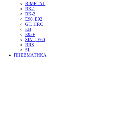
BIMETAL
ВК-1
ВК-2
Е90, E92
GT, HRC
EB
Е92F
SINT, E60
BRS
SL
ПНЕВМАТИКА