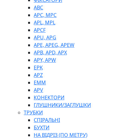
ФІКСАТОРИ
ABC
APC, MPC
APL, MPL
APCF
APU, APG
APE, APEG, APEW
APB, APD, APX
APY, APW
EPK
APZ
EMM
APV
КОНЕКТОРИ
ГЛУШНИКИ/ЗАГЛУШКИ
ТРУБКИ
СПІРАЛЬНІ
БУХТИ
НА ВІДРІЗ (ПО МЕТРУ)