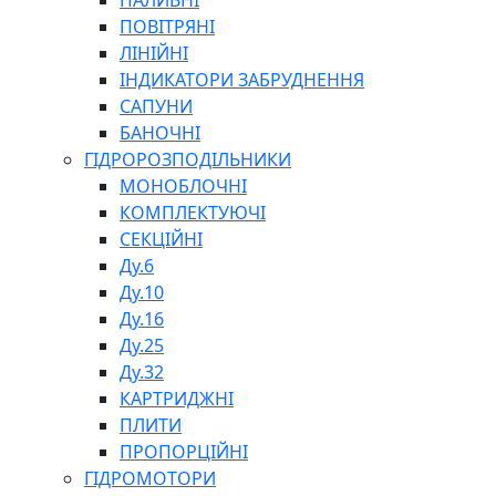
ПАЛИВНІ
ПОВІТРЯНІ
ЛІНІЙНІ
ІНДИКАТОРИ ЗАБРУДНЕННЯ
САПУНИ
БАНОЧНІ
СПЕЦІАЛЬНІ
ГІДРОРОЗПОДІЛЬНИКИ
ОЛИВИ
МОНОБЛОЧНІ
ГЕРМЕТИКИ
КОМПЛЕКТУЮЧІ
ЗМАЗКИ
СЕКЦІЙНІ
КЛЕЇ, ЦЕМЕНТИ, ЕПОКСИДКИ
Ду.6
РЕМОНТ ГІДРОЦИЛІНДРІВ
Ду.10
Ду.16
Ду.25
Ду.32
КАРТРИДЖНІ
ПЛИТИ
ПРОПОРЦІЙНІ
БОРЕКС, ЕО
ГІДРОМОТОРИ