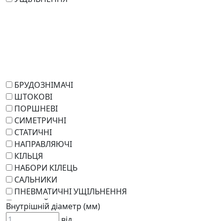
БРУДОЗНІМАЧІ
ШТОКОВІ
ПОРШНЕВІ
СИМЕТРИЧНІ
СТАТИЧНІ
НАПРАВЛЯЮЧІ
КІЛЬЦЯ
НАБОРИ КІЛЕЦЬ
САЛЬНИКИ
ПНЕВМАТИЧНІ УЩІЛЬНЕННЯ
РОТАЦІЙНІ
Внутрішній діаметр (мм)
РЕМКОМПЛЕКТИ
від