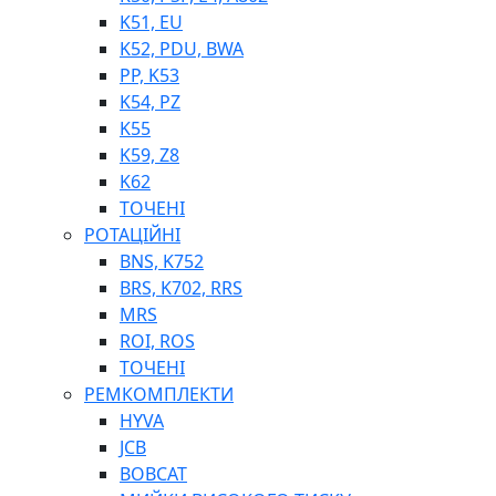
K51, EU
K52, PDU, BWA
PP, K53
ФІЛЬТРИ ДЛЯ ПАЛЬНОГО
K54, PZ
ПІДДОНИ ДЛЯ БОЧОК
K55
МОДУЛЬНІ АЗС
K59, Z8
МЕТРОЛОГІЧНЕ ОБЛАДНАННЯ
K62
ЛІЧИЛЬНИКИ І ВИТРАТОМІРИ ДЛЯ ПАЛЬНОГО
ТОЧЕНІ
КОТУШКИ ДЛЯ ШЛАНГІВ
РОТАЦІЙНІ
НАСОСИ ДЛЯ ПАЛЬНОГО
BNS, K752
МОБІЛЬНІ КОЛОНКИ ТА КОМПЛЕКТИ ЗАПРАВКИ
BRS, K702, RRS
СТАЦІОНАРНІ КОЛОНКИ
MRS
ПІСТОЛЕТИ
ROI, ROS
КОМПЛЕКТУЮЧІ ДЛЯ РУКАВІВ ВИСОКОГО ТИСКУ
ТОЧЕНІ
РЕМКОМПЛЕКТИ
HYVA
JCB
BOBCAT