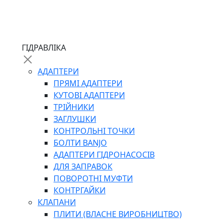
ЧЕРВ`ЯЧНІ
ГІДРАВЛІКА
СИЛОВІ
ДРОТЯНІ
АДАПТЕРИ
ПРУЖИННІ
ПРЯМІ АДАПТЕРИ
НЕЙЛОНОВІ
КУТОВІ АДАПТЕРИ
ПРОРЕЗИНЕНІ
ТРІЙНИКИ
АВТОТОВАРИ
ЗАГЛУШКИ
КОНТРОЛЬНІ ТОЧКИ
БОЛТИ BANJO
АДАПТЕРИ ГІДРОНАСОСІВ
ДЛЯ ЗАПРАВОК
ПОВОРОТНІ МУФТИ
КОНТРГАЙКИ
АВТОХІМІЯ
КЛАПАНИ
ДОМКРАТИ
ПЛИТИ (ВЛАСНЕ ВИРОБНИЦТВО)