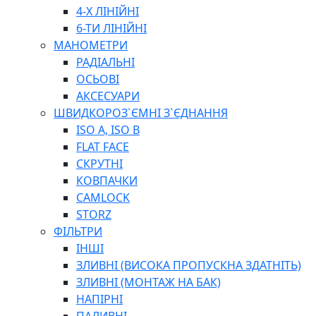
ПЛОСКОГУБЦІ
4-Х ЛІНІЙНІ
ВИКРУТКИ
6-ТИ ЛІНІЙНІ
КЛЮЧІ
МАНОМЕТРИ
ГОЛОВКИ, ТРІЩАТКИ, ВОРОТКИ, ПЕРЕХІДНИКИ
РАДІАЛЬНІ
ЗУБИЛА, МОЛОТКИ, СОКИРИ, СТАМЕСКИ, ДОЛОТА
ОСЬОВІ
СТРУПЦИНИ, ЛЕЩАТА
АКСЕСУАРИ
ВИМІРЮВАЛЬНІ ІНСТРУМЕНТИ
ШВИДКОРОЗ`ЄМНІ З`ЄДНАННЯ
БУДІВЕЛЬНИЙ ІНСТРУМЕНТ
ISO A, ISO B
ШЛАНГИ
FLAT FACE
ГОСПОДАРСЬКІ ТОВАРИ
СКРУТНІ
ПНЕВМАТИЧНІ ІНСТРУМЕНТИ
КОВПАЧКИ
З'ЄДНУВАЛЬНІ ІНСТРУМЕНТИ ТА МАТЕРІАЛИ
CAMLOCK
ЯЩИКИ, ШАФИ, ТА СУМКИ ДЛЯ ІНСТРУМЕНТІВ
STORZ
ЗАСОБИ ЗАХИСТУ
ФІЛЬТРИ
СТЕПЛЕРИ, ЗАКЛЕПОЧНИКИ
ІНШІ
ГІДРАВЛІЧНІ ІНСТРУМЕНТИ
ЗЛИВНІ (ВИСОКА ПРОПУСКНА ЗДАТНІТЬ)
ТЕХНІЧНА ХІМІЯ
ЗЛИВНІ (МОНТАЖ НА БАК)
НАПІРНІ