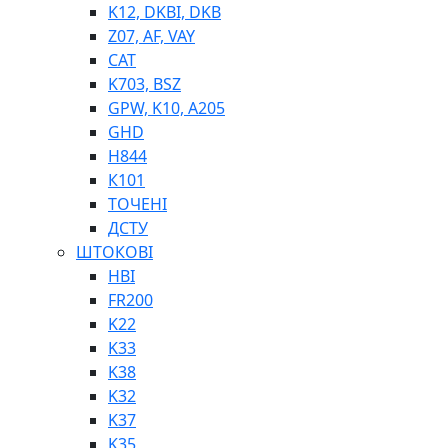
K12, DKBI, DKB
BIMETAL
Z07, AF, VAY
ВК-1
CAT
ВК-2
K703, BSZ
Е90, E92
GPW, K10, A205
GT, HRC
GHD
EB
H844
Е92F
К101
SINT, E60
ТОЧЕНІ
BRS
ДСТУ
SL
ШТОКОВІ
ПНЕВМАТИКА
HBI
FR200
K22
K33
K38
K32
K37
ФІТИНГИ
K35