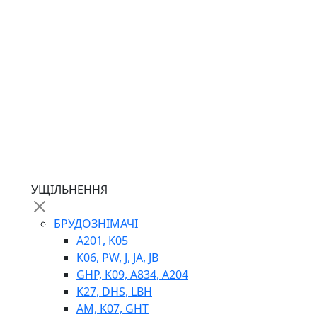
ГІДРОМОТОРИ
ГІДРОНАСОСИ
НАСОСИ-ДОЗАТОРИ
ГІДРОЦИЛІНДРИ
МАСЛОСТАНЦІЇ
ГІДРОАКУМУЛЯТОРИ ТА КОМПЛЕКТУЮЧІ
ЕЛЕКТРОПРИВІД
ТЕПЛООБМІННИКИ
ГІДРОФІКАЦІЯ ТЯГАЧІВ
КОНТРОЛЬНО-ВИМІРЮВАЛЬНА АПАРАТУРА
РОТАТОРИ
ЛЕБІДКИ
УЩІЛЬНЕННЯ
ВТУЛКИ
БРУДОЗНІМАЧІ
A201, K05
K06, PW, J, JA, JB
GHP, K09, A834, A204
K27, DHS, LBH
AM, K07, GHT