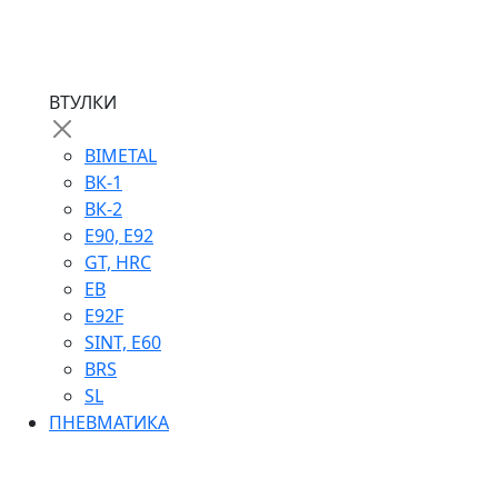
ВТУЛКИ
BIMETAL
ВК-1
ВК-2
Е90, E92
GT, HRC
EB
Е92F
SINT, E60
BRS
SL
ПНЕВМАТИКА