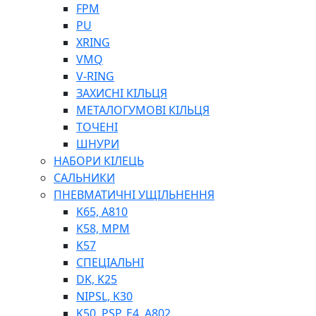
ШЛАНГИ, ТРУБКИ
FPM
ШПРИЦИ МАСТИЛЬНІ
PU
РУКАВА
XRING
VMQ
V-RING
ЗАХИСНІ КІЛЬЦЯ
МЕТАЛОГУМОВІ КІЛЬЦЯ
ТОЧЕНІ
ШНУРИ
НАБОРИ КІЛЕЦЬ
ТОСОЛ, АНТИФРИЗ
САЛЬНИКИ
ОЛИВА-ПАЛИВО
ПНЕВМАТИЧНІ УЩІЛЬНЕННЯ
ПОВІТРЯ-ВОДА
K65, A810
ДЛЯ ЗВАРЮВАННЯ
K58, MPM
НАПІРНО-ВСМОКТУЮЧІ
K57
АЗС
СПЕЦІАЛЬНІ
DK, K25
NIPSL, K30
K50, PSP, E4, A802