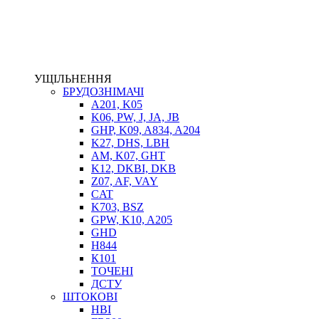
ЕЛЕКТРОПРИВІД
ТЕПЛООБМІННИКИ
ГІДРОФІКАЦІЯ ТЯГАЧІВ
КОНТРОЛЬНО-ВИМІРЮВАЛЬНА АПАРАТУРА
РОТАТОРИ
УЩІЛЬНЕННЯ
ЛЕБІДКИ
БРУДОЗНІМАЧІ
ВТУЛКИ
A201, K05
K06, PW, J, JA, JB
GHP, K09, A834, A204
K27, DHS, LBH
AM, K07, GHT
K12, DKBI, DKB
Z07, AF, VAY
CAT
K703, BSZ
GPW, K10, A205
BIMETAL
GHD
ВК-1
H844
ВК-2
К101
Е90, E92
ТОЧЕНІ
GT, HRC
ДСТУ
EB
ШТОКОВІ
Е92F
HBI