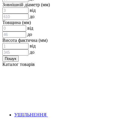
ВСТАВКИ МУФТ (ЗІРОЧКИ)
Зовнішній діаметр (мм)
ГІДРАВЛІКА
від
до
Товщина (мм)
від
до
Висота фактична (мм)
від
до
АДАПТЕРИ
Каталог товарів
КЛАПАНИ
КРАНИ, ДИВЕРТОРИ
МАНОМЕТРИ
ШВИДКОРОЗ`ЄМНІ З`ЄДНАННЯ
ФІЛЬТРИ
ГІДРОРОЗПОДІЛЬНИКИ
ГІДРОМОТОРИ
ГІДРОНАСОСИ
НАСОСИ-ДОЗАТОРИ
УЩІЛЬНЕННЯ
ГІДРОЦИЛІНДРИ
МАСЛОСТАНЦІЇ
ГІДРОАКУМУЛЯТОРИ ТА КОМПЛЕКТУЮЧІ