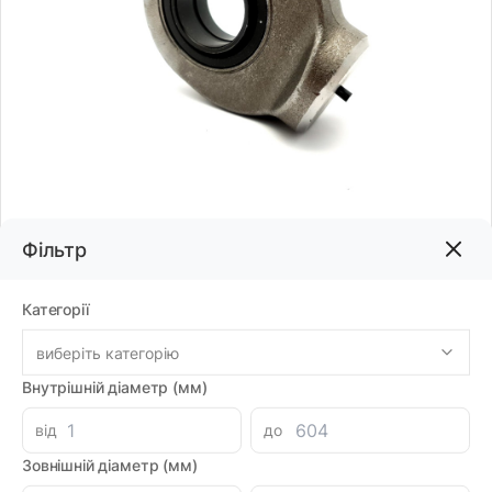
Фільтр
Код товару:
70593
Бренд:
PAVARINI
Категорії
виберіть категорію
1678.68грн
Внутрішній діаметр (мм)
-
+
В корзину
Каталог
від
до
Зовнішній діаметр (мм)
Знайшли дешевше?