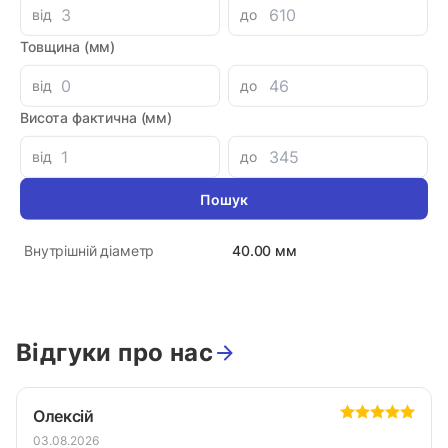
від
до
Товщина (мм)
Параметри
від
до
Висота фактична (мм)
48007168
Артикул
від
до
PAVARINI
Виробник
Італія
Країна-виробник
40.00 мм
Внутрішній діаметр
Відгуки про нас
Олексій
03.08.2026