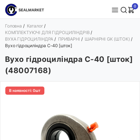
0
Головна
/
Каталог
/
КОМПЛЕКТУЮЧІ ДЛЯ ГІДРОЦИЛІНДРІВ
/
ВУХА ГІДРОЦИЛІНДРА
/
ПРИВАРНІ
/
ШАРНІРНІ GK (ШТОК)
/
Вухо гідроциліндра C-40 [шток]
Вухо гідроциліндра C-40 [шток]
(48007168)
В наявності: 0шт