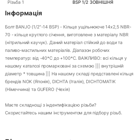
BSP 1/2 ЗОВНІШНЯ
Різьба 1
Інформація
Болт BANJO (1/2"-14 BSP) - Кільце ущільнююче 14х2,5 NBR-
70 - кільце круглого січення, виготовлене з матеріалу NBR
(нітрильний каучук). Даний матеріал стійкий до води та
паливо-мастильних матеріалів. Діапазон робочих
температур: від -40*С до +100*С. ВАЖЛИВО: всі кільця у
нашому каталозі промарковані за схемою ||| внутрішній
діаметр * товщина ||| На нашому складі представлені кільця
брендів NOK (Японія), DICHTA (Італія), DICHTOMATIK
(Німеччина) та GUFERO (Чехія)
Маєте складнощі з індентифікацією різьби?
Скористайтесь нашим інструментом для підбору різьб
.