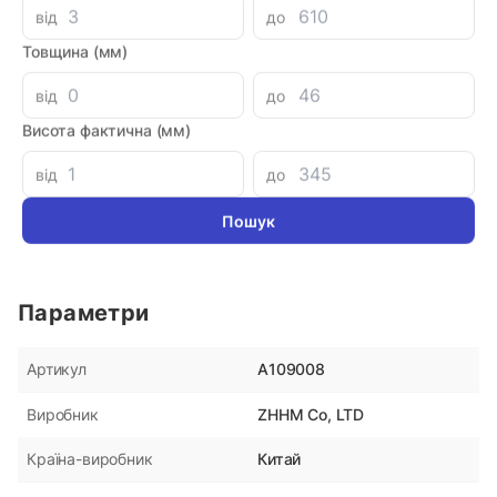
від
до
Аналоги
Товщина (мм)
Кольцо поршня 48x56x4
Уплотне
від
до
DR110 P
Висота фактична (мм)
180 грн
180 гр
від
до
Параметри
A109008
Артикул
ZHHM Co, LTD
Виробник
Китай
Країна-виробник