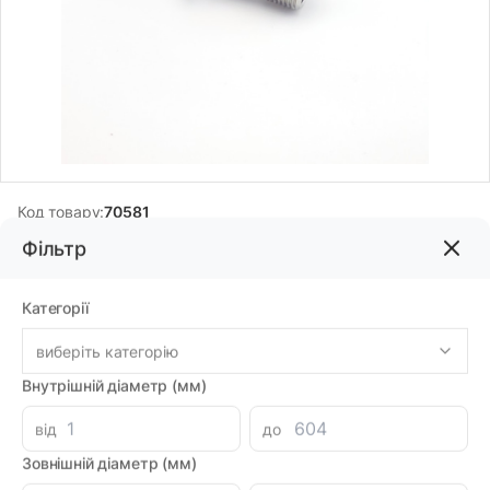
Код товару:
70581
Бренд:
ZHHM Co, LTD
Фільтр
Категорії
100.08грн
виберіть категорію
-
+
В корзину
Внутрішній діаметр (мм)
Знайшли дешевше?
від
до
87.57 при замовленні на загальну сумму 1000 грн.
Зовнішній діаметр (мм)