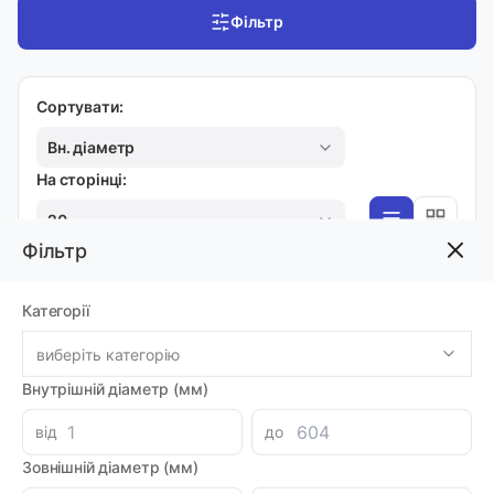
Фільтр
Сортувати:
Вн. діаметр
На сторінці:
20
Фільтр
ШТУЦЕР - ВНУТРІШНЯ
Категорії
Адаптер AGR1" - BSP1" 51ШВ-16-16 L=50
виберіть категорію
Код товара: 66608
Артикул: A115016
Внутрішній діаметр (мм)
Виробник: DICSA
Луцьк: 1
від
до
-
+
357.12 грн
Зовнішній діаметр (мм)