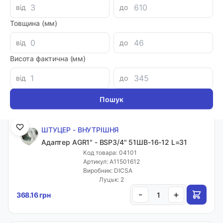
від
до
Товщина (мм)
ШТУЦЕР - ВНУТРІШНЯ
Адаптер AGR1" - BSP1/2" L=32 51ШВ-16-08
від
до
Код товара: 04102
Артикул: A11501608
Висота фактична (мм)
Виробник: DICSA
Луцьк: 2
від
до
-
+
245.28 грн
ШТУЦЕР - ВНУТРІШНЯ
Адаптер AGR1" - BSP3/4" 51ШВ-16-12 L=31
Код товара: 04101
Артикул: A11501612
Виробник: DICSA
Луцьк: 2
-
+
368.16 грн