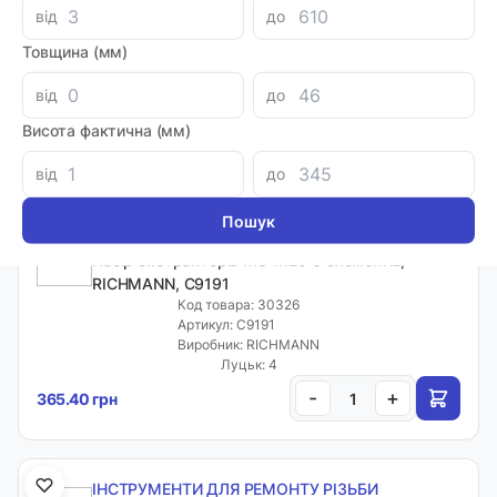
Набір екстракторів М3-М18 5 елементів
від
до
EXCLUSIVE, RICHMANN, C9190
Код товара: 30327
Товщина (мм)
Артикул: C9190
Виробник: RICHMANN
від
до
Луцьк: 2
Висота фактична (мм)
-
+
211.23 грн
від
до
ІНСТРУМЕНТИ ДЛЯ РЕМОНТУ РІЗЬБИ
Набір екстракторів М3-М25 6 елементів,
RICHMANN, C9191
Код товара: 30326
Артикул: C9191
Виробник: RICHMANN
Луцьк: 4
-
+
365.40 грн
ІНСТРУМЕНТИ ДЛЯ РЕМОНТУ РІЗЬБИ