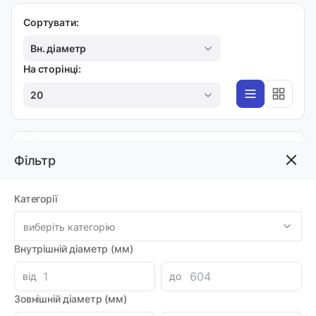
Сортувати:
Вн. діаметр
На сторінці:
20
ІНСТРУМЕНТИ ДЛЯ РЕМОНТУ РІЗЬБИ
Фільтр
Екстрактор прес-маслянок малий з різьбою
1/4
Код товара: 18578
Категорії
Артикул: 18578
Луцьк: 1
виберіть категорію
-
+
318.01 грн
Внутрішній діаметр (мм)
від
до
Зовнішній діаметр (мм)
ІНСТРУМЕНТИ ДЛЯ РЕМОНТУ РІЗЬБИ