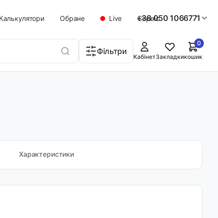
+38 050 1066771
Калькулятори
Обране
Live
Сервіс
0
Фільтри
Кабінет
Закладки
кошик
Характеристики