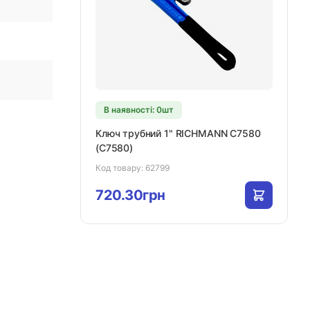
В наявності: 0шт
Ключ трубний 1" RICHMANN C7580
(C7580)
Код товару:
62799
720.30грн