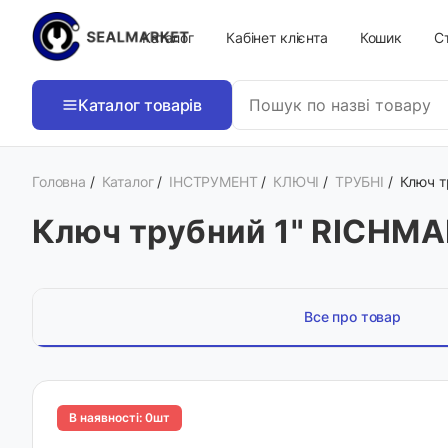
Каталог
Кабінет клієнта
Кошик
Ст
Каталог товарів
Головна
/
Каталог
/
ІНСТРУМЕНТ
/
КЛЮЧІ
/
ТРУБНІ
/
Ключ т
Ключ трубний 1" RICHM
Все про товар
В наявності: 0шт