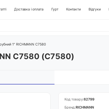
атті
Доставка і оплата
Гурт
Контакти
Відгуки
рубний 1" RICHMANN C7580
ANN C7580 (C7580)
Код товару:
62799
Бренд:
RICHMANN