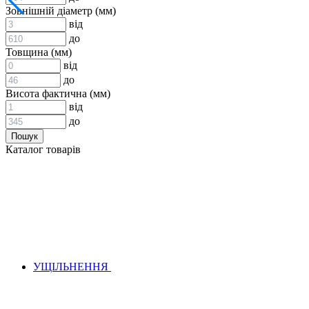
ВСТАВКИ МУФТ (ЗІРОЧКИ)
Зовнішній діаметр (мм)
ГІДРАВЛІКА
від
до
Товщина (мм)
від
до
Висота фактична (мм)
від
до
АДАПТЕРИ
Каталог товарів
КЛАПАНИ
КРАНИ, ДИВЕРТОРИ
МАНОМЕТРИ
ШВИДКОРОЗ`ЄМНІ З`ЄДНАННЯ
ФІЛЬТРИ
ГІДРОРОЗПОДІЛЬНИКИ
ГІДРОМОТОРИ
ГІДРОНАСОСИ
НАСОСИ-ДОЗАТОРИ
УЩІЛЬНЕННЯ
ГІДРОЦИЛІНДРИ
МАСЛОСТАНЦІЇ
ГІДРОАКУМУЛЯТОРИ ТА КОМПЛЕКТУЮЧІ