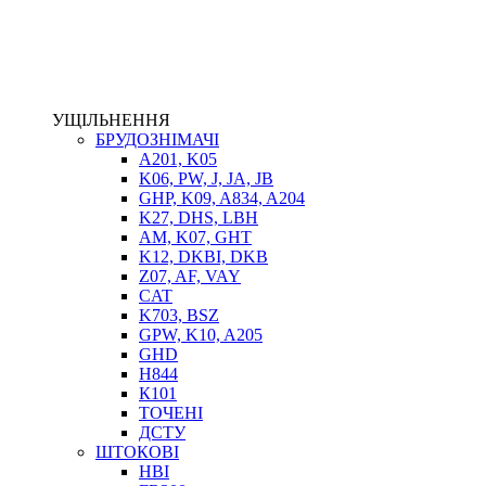
ЕЛЕКТРОПРИВІД
ТЕПЛООБМІННИКИ
ГІДРОФІКАЦІЯ ТЯГАЧІВ
КОНТРОЛЬНО-ВИМІРЮВАЛЬНА АПАРАТУРА
РОТАТОРИ
УЩІЛЬНЕННЯ
ЛЕБІДКИ
БРУДОЗНІМАЧІ
ВТУЛКИ
A201, K05
K06, PW, J, JA, JB
GHP, K09, A834, A204
K27, DHS, LBH
AM, K07, GHT
K12, DKBI, DKB
Z07, AF, VAY
CAT
K703, BSZ
GPW, K10, A205
BIMETAL
GHD
ВК-1
H844
ВК-2
К101
Е90, E92
ТОЧЕНІ
GT, HRC
ДСТУ
EB
ШТОКОВІ
Е92F
HBI