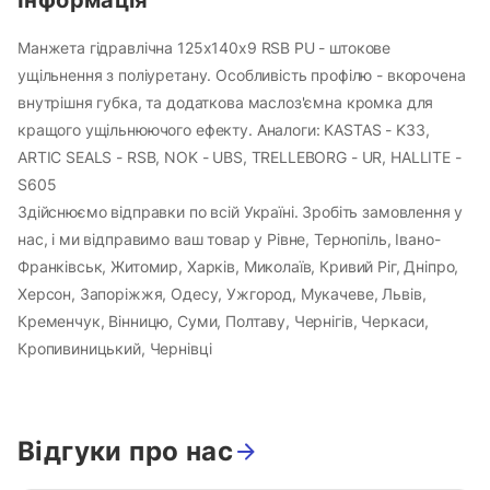
Манжета гідравлічна 125х140х9 RSB PU - штокове
ущільнення з поліуретану. Особливість профілю - вкорочена
внутрішня губка, та додаткова маслоз'ємна кромка для
кращого ущільнюючого ефекту. Аналоги: KASTAS - K33,
ARTIC SEALS - RSB, NOK - UBS, TRELLEBORG - UR, HALLITE -
S605
Здійснюємо відправки по всій Україні. Зробіть замовлення у
нас, і ми відправимо ваш товар у Рівне, Тернопіль, Івано-
Франківськ, Житомир, Харків, Миколаїв, Кривий Ріг, Дніпро,
Херсон, Запоріжжя, Одесу, Ужгород, Мукачеве, Львів,
Кременчук, Вінницю, Суми, Полтаву, Чернігів, Черкаси,
Кропивиницький, Чернівці
Відгуки про нас