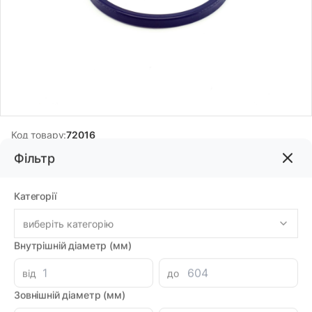
Код товару:
72016
Бренд:
ARTIC SEALS
Фільтр
Категорії
301.14грн
виберіть категорію
-
+
В корзину
Каталог
Внутрішній діаметр (мм)
Знайшли дешевше?
від
до
266.72 при замовленні на загальну сумму 1000 грн.
Зовнішній діаметр (мм)