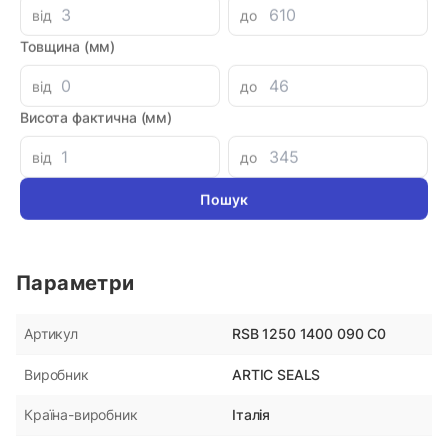
від
до
Аналоги
Товщина (мм)
Кольцо поршня 48x56x4
Уплотне
від
до
DR110 P
Висота фактична (мм)
180 грн
180 гр
від
до
Параметри
RSB 1250 1400 090 C0
Артикул
ARTIC SEALS
Виробник
Італія
Країна-виробник