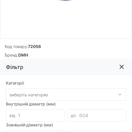
Код товару:
72056
Бренд:
DMH
Фільтр
442.30грн
Категорії
-
+
В корзину
Каталог
виберіть категорію
Внутрішній діаметр (мм)
Знайшли дешевше?
387.01 при замовленні на загальну сумму 1000 грн.
від
до
Зовнішній діаметр (мм)