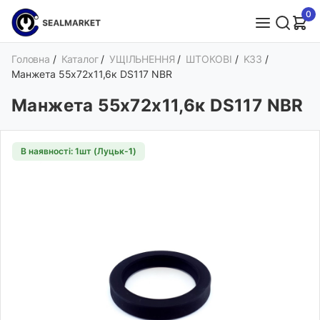
0
Головна
/
Каталог
/
УЩІЛЬНЕННЯ
/
ШТОКОВІ
/
K33
/
Манжета 55х72х11,6к DS117 NBR
Манжета 55х72х11,6к DS117 NBR
В наявності: 1шт (Луцьк-
1
)