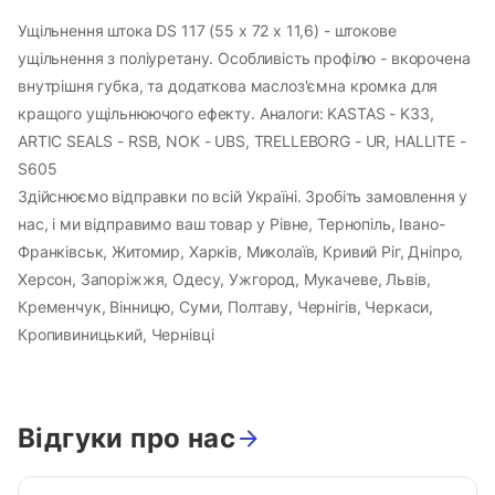
Ущільнення штока DS 117 (55 х 72 х 11,6) - штокове
ущільнення з поліуретану. Особливість профілю - вкорочена
внутрішня губка, та додаткова маслоз'ємна кромка для
кращого ущільнюючого ефекту. Аналоги: KASTAS - K33,
ARTIC SEALS - RSB, NOK - UBS, TRELLEBORG - UR, HALLITE -
S605
Здійснюємо відправки по всій Україні. Зробіть замовлення у
нас, і ми відправимо ваш товар у Рівне, Тернопіль, Івано-
Франківськ, Житомир, Харків, Миколаїв, Кривий Ріг, Дніпро,
Херсон, Запоріжжя, Одесу, Ужгород, Мукачеве, Львів,
Кременчук, Вінницю, Суми, Полтаву, Чернігів, Черкаси,
Кропивиницький, Чернівці
Відгуки про нас