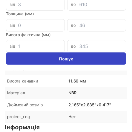
від
до
Параметри
Товщина (мм)
DMH
Виробник
від
до
Україна
Країна-виробник
Висота фактична (мм)
55.00 мм
Внутрішній діаметр
від
до
72.00 мм
Зовнішній діаметр
10.60 мм
Висота фактична
11.60 мм
Висота канавки
NBR
Матеріал
2.165"x2.835"x0.417"
Дюймовий розмір
Нет
protect_ring
Інформація