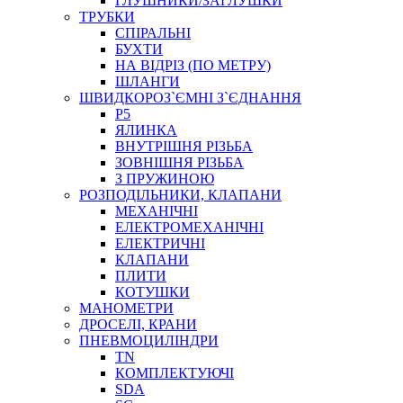
ГЛУШНИКИ/ЗАГЛУШКИ
ТРУБКИ
СПІРАЛЬНІ
БУХТИ
НА ВІДРІЗ (ПО МЕТРУ)
ШЛАНГИ
ШВИДКОРОЗ`ЄМНІ З`ЄДНАННЯ
P5
ЯЛИНКА
ВНУТРІШНЯ РІЗЬБА
ЗОВНІШНЯ РІЗЬБА
З ПРУЖИНОЮ
РОЗПОДІЛЬНИКИ, КЛАПАНИ
МЕХАНІЧНІ
ЕЛЕКТРОМЕХАНІЧНІ
ЕЛЕКТРИЧНІ
КЛАПАНИ
ПЛИТИ
КОТУШКИ
МАНОМЕТРИ
ДРОСЕЛІ, КРАНИ
ПНЕВМОЦИЛІНДРИ
TN
КОМПЛЕКТУЮЧІ
SDA