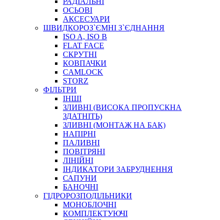
РАДІАЛЬНІ
ОСЬОВІ
АКСЕСУАРИ
АВТОХІМІЯ
ШВИДКОРОЗ`ЄМНІ З`ЄДНАННЯ
ДОМКРАТИ
ISO A, ISO B
НАБОРИ ЗАПОБІЖНИКІВ, КЛЕМ, АКСЕСУАРІВ
FLAT FACE
НАСОСИ, КОМПРЕСОРИ, МАНОМЕТРИ
СКРУТНІ
ПАСТА, АНТИСЕПТИК
КОВПАЧКИ
ІНСТРУМЕНТ
CAMLOCK
STORZ
ФІЛЬТРИ
ІНШІ
ЗЛИВНІ (ВИСОКА ПРОПУСКНА
ЗДАТНІТЬ)
ЗЛИВНІ (МОНТАЖ НА БАК)
НАПІРНІ
ПАЛИВНІ
ПОВІТРЯНІ
САДОВИЙ ІНВЕНТАР
ЛІНІЙНІ
ЕЛЕКТРИЧНІ ПРИЛАДИ
ІНДИКАТОРИ ЗАБРУДНЕННЯ
ПАЛЬНИКИ, ПАЯЛЬНИКИ, ПАЯЛЬНІ ЛАМПИ
САПУНИ
ІНСТРУМЕНТИ ДЛЯ ЕЛЕКТРИКА
БАНОЧНІ
ЕЛЕКТРОІНСТРУМЕНТИ
ГІДРОРОЗПОДІЛЬНИКИ
ЗАМКИ І КОМПЛЕКТУЮЧІ
МОНОБЛОЧНІ
КОМПЛЕКТУЮЧІ
ІНСТРУМЕНТИ ДЛЯ ЗВАРЮВАННЯ, АКСЕСУАРИ