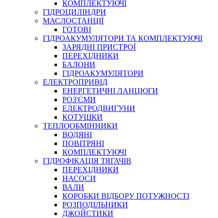
КОМПЛЕКТУЮЧІ
ГІДРОЦИЛІНДРИ
МАСЛОСТАНЦІЇ
ГОТОВІ
ГІДРОАКУМУЛЯТОРИ ТА КОМПЛЕКТУЮЧІ
СПЕЦІАЛЬНІ
ЗАРЯДНІ ПРИСТРОЇ
ОЛИВИ
ПЕРЕХІДНИКИ
БАЛОНИ
ГЕРМЕТИКИ
ГІДРОАКУМУЛЯТОРИ
ЗМАЗКИ
ЕЛЕКТРОПРИВІД
КЛЕЇ, ЦЕМЕНТИ, ЕПОКСИДКИ
ЕНЕРГЕТИЧНІ ЛАНЦЮГИ
РЕМОНТ ГІДРОЦИЛІНДРІВ
РОЗ'ЄМИ
ЕЛЕКТРОДВИГУНИ
КОТУШКИ
ТЕПЛООБМІННИКИ
ВОДЯНІ
ПОВІТРЯНІ
КОМПЛЕКТУЮЧІ
ГІДРОФІКАЦІЯ ТЯГАЧІВ
ПЕРЕХІДНИКИ
НАСОСИ
БОРЕКС, ЕО
ВАЛИ
КОРОБКИ ВІДБОРУ ПОТУЖНОСТІ
РОЗПОДІЛЬНИКИ
ДЖОЙСТИКИ