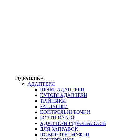
ПІСТОЛЕТИ
КОМПЛЕКТУЮЧІ ДЛЯ РУКАВІВ ВИСОКОГО ТИСКУ
КП
ВЕРСТАТИ
ФІТИНГИ ДІАГНОСТИЧНІ
ГІДРАВЛІКА
АДАПТЕРИ
АКСЕСУАРИ
ПРЯМІ АДАПТЕРИ
ТРУБКИ ТА КОМПЛЕКТУЮЧІ
КУТОВІ АДАПТЕРИ
ФІТИНГИ ГІДРАВЛІЧНІ
ТРІЙНИКИ
ФІТИНГИ КОНДИЦІОНЕРНІ
ЗАГЛУШКИ
ЗАХИСТ РУКАВІВ
КОНТРОЛЬНІ ТОЧКИ
ФІТИНГИ KARCHER
БОЛТИ BANJO
ФІТИНГИ НА ПІДЙОМ КАБІНИ
АДАПТЕРИ ГІДРОНАСОСІВ
РУКАВА
ДЛЯ ЗАПРАВОК
КОНЕКТОРИ
ПОВОРОТНІ МУФТИ