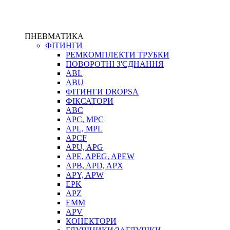
ПНЕВМАТИКА
ФІТИНГИ
РЕМКОМПЛЕКТИ ТРУБКИ
ПОВОРОТНІ З'ЄДНАННЯ
ABL
ABU
ФІТИНГИ DROPSA
ФІКСАТОРИ
ABC
APC, MPC
APL, MPL
APCF
APU, APG
APE, APEG, APEW
APB, APD, APX
APY, APW
EPK
APZ
EMM
APV
КОНЕКТОРИ