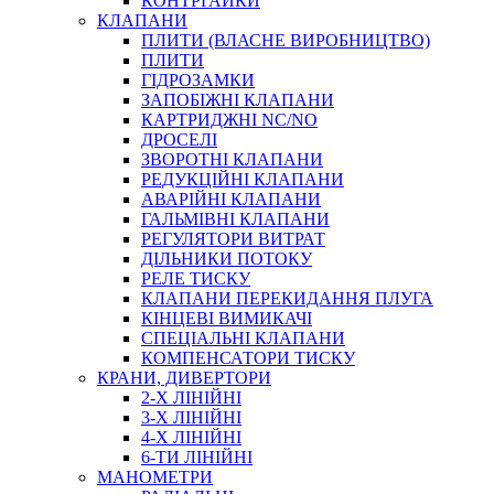
КОНТРГАЙКИ
МУФТИ
КЛАПАНИ
ХОМУТИ
ПЛИТИ (ВЛАСНЕ ВИРОБНИЦТВО)
ПЛИТИ
ГІДРОЗАМКИ
ЗАПОБІЖНІ КЛАПАНИ
КАРТРИДЖНІ NC/NO
ДРОСЕЛІ
ЗВОРОТНІ КЛАПАНИ
РЕДУКЦІЙНІ КЛАПАНИ
АВАРІЙНІ КЛАПАНИ
ЧЕРВ`ЯЧНІ
ГАЛЬМІВНІ КЛАПАНИ
СИЛОВІ
РЕГУЛЯТОРИ ВИТРАТ
ДІЛЬНИКИ ПОТОКУ
ДРОТЯНІ
РЕЛЕ ТИСКУ
ПРУЖИННІ
КЛАПАНИ ПЕРЕКИДАННЯ ПЛУГА
НЕЙЛОНОВІ
КІНЦЕВІ ВИМИКАЧІ
ПРОРЕЗИНЕНІ
СПЕЦІАЛЬНІ КЛАПАНИ
АВТОТОВАРИ
КОМПЕНСАТОРИ ТИСКУ
КРАНИ, ДИВЕРТОРИ
2-Х ЛІНІЙНІ
3-Х ЛІНІЙНІ
4-Х ЛІНІЙНІ
6-ТИ ЛІНІЙНІ
МАНОМЕТРИ