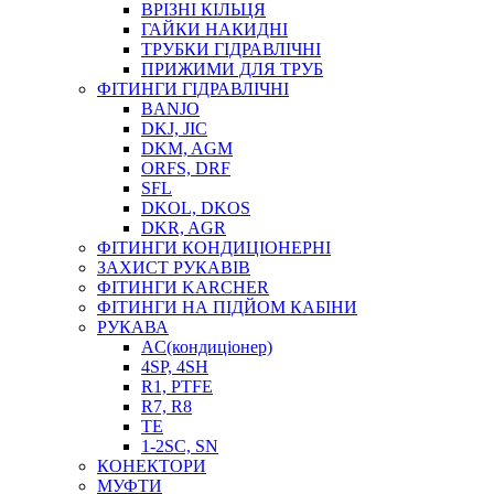
ВРІЗНІ КІЛЬЦЯ
ГАЙКИ НАКИДНІ
ТРУБКИ ГІДРАВЛІЧНІ
ПРИЖИМИ ДЛЯ ТРУБ
ФІТИНГИ ГІДРАВЛІЧНІ
BANJO
DKJ, JIC
DKM, AGM
ORFS, DRF
SFL
DKOL, DKOS
DKR, AGR
ФІТИНГИ КОНДИЦІОНЕРНІ
ЗАХИСТ РУКАВІВ
ФІТИНГИ KARCHER
ФІТИНГИ НА ПІДЙОМ КАБІНИ
РУКАВА
AC(кондиціонер)
4SP, 4SH
R1, PTFE
R7, R8
TE
1-2SC, SN
КОНЕКТОРИ
МУФТИ