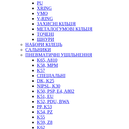
PU
XRING
VMQ
V-RING
ЗАХИСНІ КІЛЬЦЯ
МЕТАЛОГУМОВІ КІЛЬЦЯ
СОЖ
ТОЧЕНІ
ПІСТОЛЕТИ
ШНУРИ
НАСОСИ ТА ПОМПИ
НАБОРИ КІЛЕЦЬ
НАГНІТАЧІ
САЛЬНИКИ
МУФТИ (НАСАДКИ) ДЛЯ ШПРИЦІВ
ПНЕВМАТИЧНІ УЩІЛЬНЕННЯ
МАСЛЯНКИ, ЛІЙКИ
K65, A810
ПРЕС-МАСЛЯНКИ
K58, MPM
ШЛАНГИ, ТРУБКИ
K57
СПЕЦІАЛЬНІ
ШПРИЦИ МАСТИЛЬНІ
DK, K25
РУКАВА
NIPSL, K30
K50, PSP, E4, A802
K51, EU
K52, PDU, BWA
PP, K53
K54, PZ
K55
K59, Z8
K62