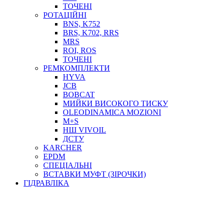
ТОСОЛ, АНТИФРИЗ
ТОЧЕНІ
ОЛИВА-ПАЛИВО
РОТАЦІЙНІ
BNS, K752
ПОВІТРЯ-ВОДА
BRS, K702, RRS
ДЛЯ ЗВАРЮВАННЯ
MRS
НАПІРНО-ВСМОКТУЮЧІ
ROI, ROS
АЗС
ТОЧЕНІ
РЕМКОМПЛЕКТИ
HYVA
JCB
BOBCAT
МИЙКИ ВИСОКОГО ТИСКУ
OLEODINAMICA MOZIONI
M+S
НШ VIVOIL
ДСТУ
ФІЛЬТРИ ДЛЯ ПАЛЬНОГО
KARCHER
ПІДДОНИ ДЛЯ БОЧОК
EPDM
МОДУЛЬНІ АЗС
СПЕЦІАЛЬНІ
МЕТРОЛОГІЧНЕ ОБЛАДНАННЯ
ВСТАВКИ МУФТ (ЗІРОЧКИ)
ЛІЧИЛЬНИКИ І ВИТРАТОМІРИ ДЛЯ ПАЛЬНОГО
ГІДРАВЛІКА
КОТУШКИ ДЛЯ ШЛАНГІВ
НАСОСИ ДЛЯ ПАЛЬНОГО
МОБІЛЬНІ КОЛОНКИ ТА КОМПЛЕКТИ ЗАПРАВКИ
СТАЦІОНАРНІ КОЛОНКИ