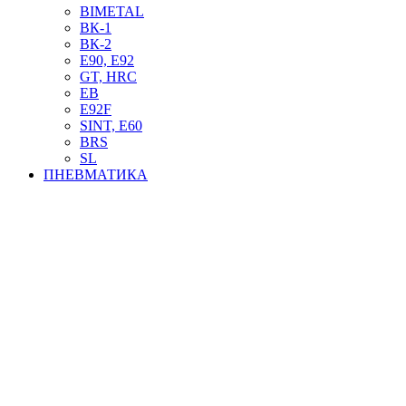
BIMETAL
ВК-1
ВК-2
Е90, E92
GT, HRC
EB
Е92F
SINT, E60
BRS
SL
ПНЕВМАТИКА