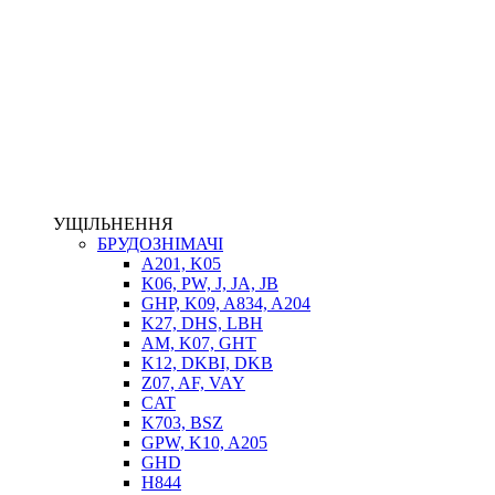
НАСОСИ-ДОЗАТОРИ
ГІДРОЦИЛІНДРИ
МАСЛОСТАНЦІЇ
ГІДРОАКУМУЛЯТОРИ ТА КОМПЛЕКТУЮЧІ
ЕЛЕКТРОПРИВІД
ТЕПЛООБМІННИКИ
ГІДРОФІКАЦІЯ ТЯГАЧІВ
КОНТРОЛЬНО-ВИМІРЮВАЛЬНА АПАРАТУРА
РОТАТОРИ
ЛЕБІДКИ
УЩІЛЬНЕННЯ
ВТУЛКИ
БРУДОЗНІМАЧІ
A201, K05
K06, PW, J, JA, JB
GHP, K09, A834, A204
K27, DHS, LBH
AM, K07, GHT
K12, DKBI, DKB
Z07, AF, VAY
CAT
K703, BSZ
BIMETAL
GPW, K10, A205
ВК-1
GHD
ВК-2
H844
Е90, E92