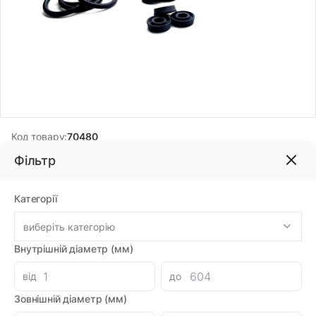
Код товару:
70480
Бренд:
DMH
Фільтр
Категорії
123.10грн
виберіть категорію
-
+
В корзину
Внутрішній діаметр (мм)
Знайшли дешевше?
від
до
107.71 при замовленні на загальну сумму 1000 грн.
Зовнішній діаметр (мм)