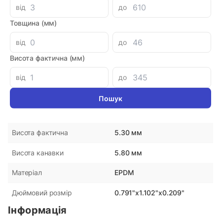
від
до
Товщина (мм)
Параметри
від
до
DMH
Виробник
Висота фактична (мм)
Україна
Країна-виробник
від
до
20.10 мм
Внутрішній діаметр
28.00 мм
Зовнішній діаметр
5.30 мм
Висота фактична
5.80 мм
Висота канавки
EPDM
Матеріал
0.791"x1.102"x0.209"
Дюймовий розмір
Інформація