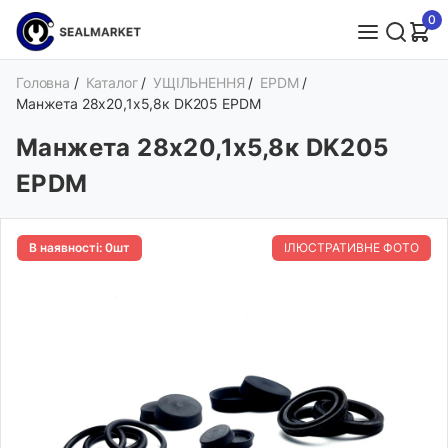
0
Головна
/
Каталог
/
УЩІЛЬНЕННЯ
/
EPDM
/
Манжета 28х20,1х5,8к DK205 EPDM
Манжета 28х20,1х5,8к DK205
EPDM
В наявності: 0шт
ІЛЮСТРАТИВНЕ ФОТО