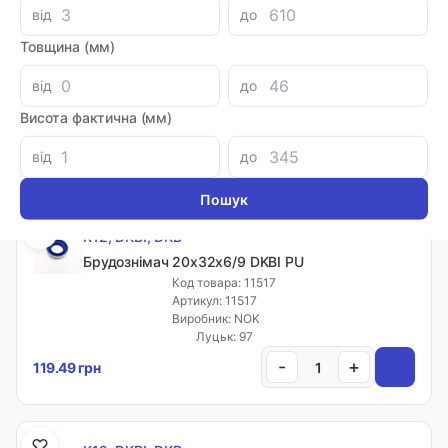
від
до
K12, DKBI, DKB
Товщина (мм)
Брудознімач 19х26х5/7 DKBI PU
Код товара: 09492
від
до
Артикул: 09492
Виробник: NOK
Висота фактична (мм)
Луцьк: 1
-
+
200.82 грн
від
до
K12, DKBI, DKB
Брудознімач 20х32х6/9 DKBI PU
Код товара: 11517
Артикул: 11517
Виробник: NOK
Луцьк: 97
-
+
119.49 грн