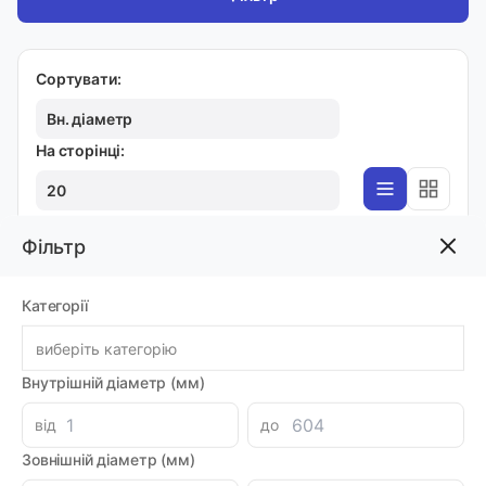
Сортувати:
Вн. діаметр
На сторінці:
20
Фільтр
K12, DKBI, DKB
Категорії
Брудознімач 14х24х5/7 DKBI PU
Код товара: 19724
виберіть категорію
Артикул: 19724
Виробник: NOK
Внутрішній діаметр (мм)
Луцьк: 2
-
+
152.15 грн
від
до
Зовнішній діаметр (мм)