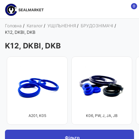
0
Головна
/
Каталог
/
УЩІЛЬНЕННЯ
/
БРУДОЗНІМАЧІ
/
K12, DKBI, DKB
K12, DKBI, DKB
A201, K05
K06, PW, J, JA, JB
Фільтр