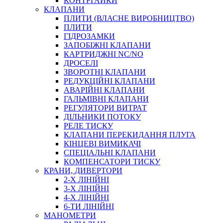
КОНТРГАЙКИ
МУФТИ
КЛАПАНИ
ХОМУТИ
ПЛИТИ (ВЛАСНЕ ВИРОБНИЦТВО)
ПЛИТИ
ГІДРОЗАМКИ
ЗАПОБІЖНІ КЛАПАНИ
КАРТРИДЖНІ NC/NO
ДРОСЕЛІ
ЗВОРОТНІ КЛАПАНИ
РЕДУКЦІЙНІ КЛАПАНИ
АВАРІЙНІ КЛАПАНИ
ЧЕРВ`ЯЧНІ
ГАЛЬМІВНІ КЛАПАНИ
СИЛОВІ
РЕГУЛЯТОРИ ВИТРАТ
ДІЛЬНИКИ ПОТОКУ
ДРОТЯНІ
РЕЛЕ ТИСКУ
ПРУЖИННІ
КЛАПАНИ ПЕРЕКИДАННЯ ПЛУГА
НЕЙЛОНОВІ
КІНЦЕВІ ВИМИКАЧІ
ПРОРЕЗИНЕНІ
СПЕЦІАЛЬНІ КЛАПАНИ
АВТОТОВАРИ
КОМПЕНСАТОРИ ТИСКУ
КРАНИ, ДИВЕРТОРИ
2-Х ЛІНІЙНІ
3-Х ЛІНІЙНІ
4-Х ЛІНІЙНІ
6-ТИ ЛІНІЙНІ
МАНОМЕТРИ