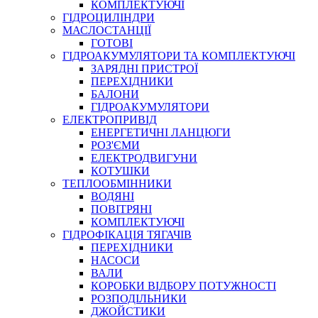
КОМПЛЕКТУЮЧІ
ГІДРОЦИЛІНДРИ
МАСЛОСТАНЦІЇ
ГОТОВІ
ГІДРОАКУМУЛЯТОРИ ТА КОМПЛЕКТУЮЧІ
СПЕЦІАЛЬНІ
ЗАРЯДНІ ПРИСТРОЇ
ОЛИВИ
ПЕРЕХІДНИКИ
БАЛОНИ
ГЕРМЕТИКИ
ГІДРОАКУМУЛЯТОРИ
ЗМАЗКИ
ЕЛЕКТРОПРИВІД
КЛЕЇ, ЦЕМЕНТИ, ЕПОКСИДКИ
ЕНЕРГЕТИЧНІ ЛАНЦЮГИ
РЕМОНТ ГІДРОЦИЛІНДРІВ
РОЗ'ЄМИ
ЕЛЕКТРОДВИГУНИ
КОТУШКИ
ТЕПЛООБМІННИКИ
ВОДЯНІ
ПОВІТРЯНІ
КОМПЛЕКТУЮЧІ
ГІДРОФІКАЦІЯ ТЯГАЧІВ
ПЕРЕХІДНИКИ
НАСОСИ
БОРЕКС, ЕО
ВАЛИ
КОРОБКИ ВІДБОРУ ПОТУЖНОСТІ
РОЗПОДІЛЬНИКИ
ДЖОЙСТИКИ