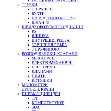
ГЛУШНИКИ/ЗАГЛУШКИ
ТРУБКИ
СПІРАЛЬНІ
БУХТИ
НА ВІДРІЗ (ПО МЕТРУ)
ШЛАНГИ
ШВИДКОРОЗ`ЄМНІ З`ЄДНАННЯ
P5
ЯЛИНКА
ВНУТРІШНЯ РІЗЬБА
ЗОВНІШНЯ РІЗЬБА
З ПРУЖИНОЮ
РОЗПОДІЛЬНИКИ, КЛАПАНИ
МЕХАНІЧНІ
ЕЛЕКТРОМЕХАНІЧНІ
ЕЛЕКТРИЧНІ
КЛАПАНИ
ПЛИТИ
КОТУШКИ
МАНОМЕТРИ
ДРОСЕЛІ, КРАНИ
ПНЕВМОЦИЛІНДРИ
TN
КОМПЛЕКТУЮЧІ
SDA