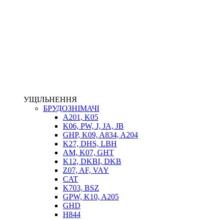
НАСОСИ-ДОЗАТОРИ
ГІДРОЦИЛІНДРИ
МАСЛОСТАНЦІЇ
ГІДРОАКУМУЛЯТОРИ ТА КОМПЛЕКТУЮЧІ
ЕЛЕКТРОПРИВІД
ТЕПЛООБМІННИКИ
ГІДРОФІКАЦІЯ ТЯГАЧІВ
КОНТРОЛЬНО-ВИМІРЮВАЛЬНА АПАРАТУРА
РОТАТОРИ
ЛЕБІДКИ
УЩІЛЬНЕННЯ
ВТУЛКИ
БРУДОЗНІМАЧІ
A201, K05
K06, PW, J, JA, JB
GHP, K09, A834, A204
K27, DHS, LBH
AM, K07, GHT
K12, DKBI, DKB
Z07, AF, VAY
CAT
K703, BSZ
BIMETAL
GPW, K10, A205
ВК-1
GHD
ВК-2
H844
Е90, E92