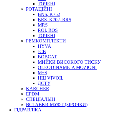
ТОСОЛ, АНТИФРИЗ
ТОЧЕНІ
ОЛИВА-ПАЛИВО
РОТАЦІЙНІ
BNS, K752
ПОВІТРЯ-ВОДА
BRS, K702, RRS
ДЛЯ ЗВАРЮВАННЯ
MRS
НАПІРНО-ВСМОКТУЮЧІ
ROI, ROS
АЗС
ТОЧЕНІ
РЕМКОМПЛЕКТИ
HYVA
JCB
BOBCAT
МИЙКИ ВИСОКОГО ТИСКУ
OLEODINAMICA MOZIONI
M+S
НШ VIVOIL
ДСТУ
ФІЛЬТРИ ДЛЯ ПАЛЬНОГО
KARCHER
ПІДДОНИ ДЛЯ БОЧОК
EPDM
МОДУЛЬНІ АЗС
СПЕЦІАЛЬНІ
МЕТРОЛОГІЧНЕ ОБЛАДНАННЯ
ВСТАВКИ МУФТ (ЗІРОЧКИ)
ЛІЧИЛЬНИКИ І ВИТРАТОМІРИ ДЛЯ ПАЛЬНОГО
ГІДРАВЛІКА
КОТУШКИ ДЛЯ ШЛАНГІВ
НАСОСИ ДЛЯ ПАЛЬНОГО
МОБІЛЬНІ КОЛОНКИ ТА КОМПЛЕКТИ ЗАПРАВКИ
СТАЦІОНАРНІ КОЛОНКИ