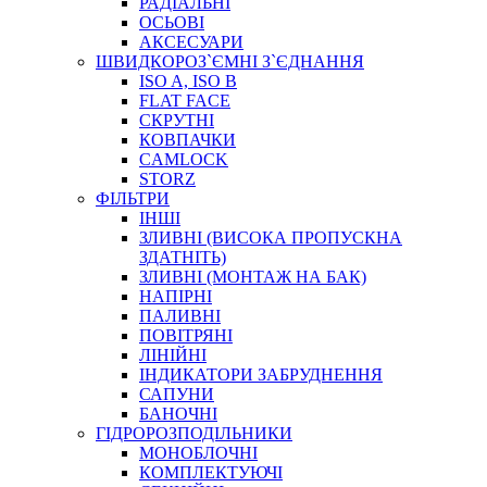
РАДІАЛЬНІ
ОСЬОВІ
АКСЕСУАРИ
АВТОХІМІЯ
ШВИДКОРОЗ`ЄМНІ З`ЄДНАННЯ
ДОМКРАТИ
ISO A, ISO B
НАБОРИ ЗАПОБІЖНИКІВ, КЛЕМ, АКСЕСУАРІВ
FLAT FACE
НАСОСИ, КОМПРЕСОРИ, МАНОМЕТРИ
СКРУТНІ
ПАСТА, АНТИСЕПТИК
КОВПАЧКИ
ІНСТРУМЕНТ
CAMLOCK
STORZ
ФІЛЬТРИ
ІНШІ
ЗЛИВНІ (ВИСОКА ПРОПУСКНА
ЗДАТНІТЬ)
ЗЛИВНІ (МОНТАЖ НА БАК)
НАПІРНІ
ПАЛИВНІ
ПОВІТРЯНІ
САДОВИЙ ІНВЕНТАР
ЛІНІЙНІ
ЕЛЕКТРИЧНІ ПРИЛАДИ
ІНДИКАТОРИ ЗАБРУДНЕННЯ
ПАЛЬНИКИ, ПАЯЛЬНИКИ, ПАЯЛЬНІ ЛАМПИ
САПУНИ
ІНСТРУМЕНТИ ДЛЯ ЕЛЕКТРИКА
БАНОЧНІ
ЕЛЕКТРОІНСТРУМЕНТИ
ГІДРОРОЗПОДІЛЬНИКИ
ЗАМКИ І КОМПЛЕКТУЮЧІ
МОНОБЛОЧНІ
КОМПЛЕКТУЮЧІ
ІНСТРУМЕНТИ ДЛЯ ЗВАРЮВАННЯ, АКСЕСУАРИ