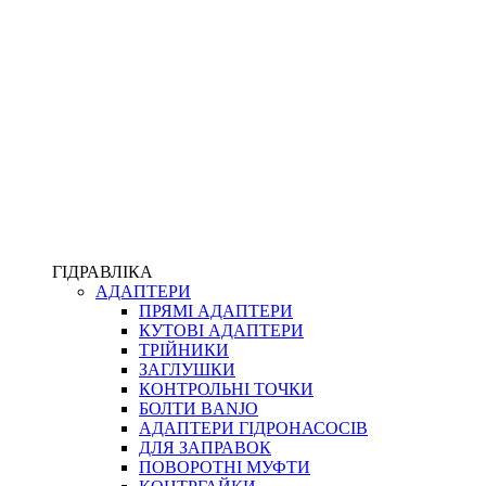
ПІСТОЛЕТИ
КОМПЛЕКТУЮЧІ ДЛЯ РУКАВІВ ВИСОКОГО ТИСКУ
КП
ВЕРСТАТИ
ФІТИНГИ ДІАГНОСТИЧНІ
ГІДРАВЛІКА
АДАПТЕРИ
АКСЕСУАРИ
ПРЯМІ АДАПТЕРИ
ТРУБКИ ТА КОМПЛЕКТУЮЧІ
КУТОВІ АДАПТЕРИ
ФІТИНГИ ГІДРАВЛІЧНІ
ТРІЙНИКИ
ФІТИНГИ КОНДИЦІОНЕРНІ
ЗАГЛУШКИ
ЗАХИСТ РУКАВІВ
КОНТРОЛЬНІ ТОЧКИ
ФІТИНГИ KARCHER
БОЛТИ BANJO
ФІТИНГИ НА ПІДЙОМ КАБІНИ
АДАПТЕРИ ГІДРОНАСОСІВ
РУКАВА
ДЛЯ ЗАПРАВОК
КОНЕКТОРИ
ПОВОРОТНІ МУФТИ