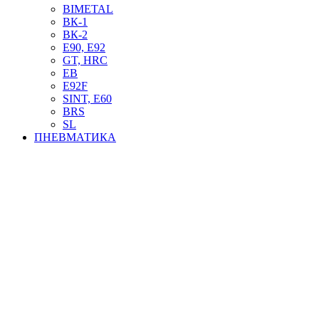
BIMETAL
ВК-1
ВК-2
Е90, E92
GT, HRC
EB
Е92F
SINT, E60
BRS
SL
ПНЕВМАТИКА