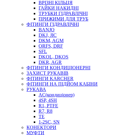
ВРІЗНІ КІЛЬЦЯ
ГАЙКИ НАКИДНІ
ТРУБКИ ГІДРАВЛІЧНІ
ПРИЖИМИ ДЛЯ ТРУБ
ФІТИНГИ ГІДРАВЛІЧНІ
BANJO
DKJ, JIC
DKM, AGM
ORFS, DRF
SFL
DKOL, DKOS
DKR, AGR
ФІТИНГИ КОНДИЦІОНЕРНІ
ЗАХИСТ РУКАВІВ
ФІТИНГИ KARCHER
ФІТИНГИ НА ПІДЙОМ КАБІНИ
РУКАВА
AC(кондиціонер)
4SP, 4SH
R1, PTFE
R7, R8
TE
1-2SC, SN
КОНЕКТОРИ
МУФТИ