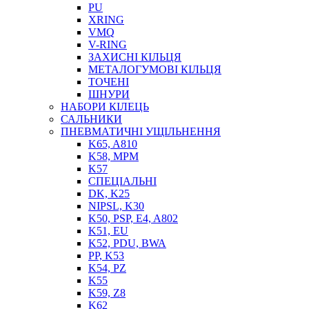
PU
XRING
VMQ
V-RING
ЗАХИСНІ КІЛЬЦЯ
МЕТАЛОГУМОВІ КІЛЬЦЯ
СОЖ
ТОЧЕНІ
ПІСТОЛЕТИ
ШНУРИ
НАСОСИ ТА ПОМПИ
НАБОРИ КІЛЕЦЬ
НАГНІТАЧІ
САЛЬНИКИ
МУФТИ (НАСАДКИ) ДЛЯ ШПРИЦІВ
ПНЕВМАТИЧНІ УЩІЛЬНЕННЯ
МАСЛЯНКИ, ЛІЙКИ
K65, A810
ПРЕС-МАСЛЯНКИ
K58, MPM
ШЛАНГИ, ТРУБКИ
K57
СПЕЦІАЛЬНІ
ШПРИЦИ МАСТИЛЬНІ
DK, K25
РУКАВА
NIPSL, K30
K50, PSP, E4, A802
K51, EU
K52, PDU, BWA
PP, K53
K54, PZ
K55
K59, Z8
K62