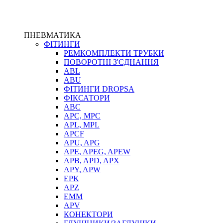
ПНЕВМАТИКА
ФІТИНГИ
РЕМКОМПЛЕКТИ ТРУБКИ
ПОВОРОТНІ З'ЄДНАННЯ
ABL
ABU
ФІТИНГИ DROPSA
ФІКСАТОРИ
ABC
APC, MPC
APL, MPL
APCF
APU, APG
APE, APEG, APEW
APB, APD, APX
APY, APW
EPK
APZ
EMM
APV
КОНЕКТОРИ