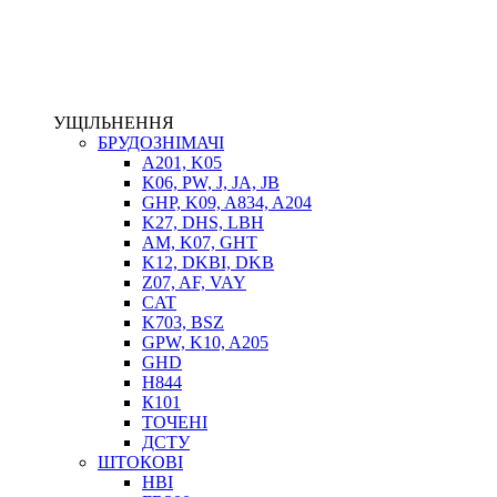
ЕЛЕКТРОПРИВІД
ТЕПЛООБМІННИКИ
ГІДРОФІКАЦІЯ ТЯГАЧІВ
КОНТРОЛЬНО-ВИМІРЮВАЛЬНА АПАРАТУРА
РОТАТОРИ
УЩІЛЬНЕННЯ
ЛЕБІДКИ
БРУДОЗНІМАЧІ
ВТУЛКИ
A201, K05
K06, PW, J, JA, JB
GHP, K09, A834, A204
K27, DHS, LBH
AM, K07, GHT
K12, DKBI, DKB
Z07, AF, VAY
CAT
K703, BSZ
GPW, K10, A205
BIMETAL
GHD
ВК-1
H844
ВК-2
К101
Е90, E92
ТОЧЕНІ
GT, HRC
ДСТУ
EB
ШТОКОВІ
Е92F
HBI