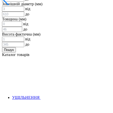
ВСТАВКИ МУФТ (ЗІРОЧКИ)
Зовнішній діаметр (мм)
ГІДРАВЛІКА
від
до
Товщина (мм)
від
до
Висота фактична (мм)
від
до
АДАПТЕРИ
Каталог товарів
КЛАПАНИ
КРАНИ, ДИВЕРТОРИ
МАНОМЕТРИ
ШВИДКОРОЗ`ЄМНІ З`ЄДНАННЯ
ФІЛЬТРИ
ГІДРОРОЗПОДІЛЬНИКИ
ГІДРОМОТОРИ
ГІДРОНАСОСИ
НАСОСИ-ДОЗАТОРИ
УЩІЛЬНЕННЯ
ГІДРОЦИЛІНДРИ
МАСЛОСТАНЦІЇ
ГІДРОАКУМУЛЯТОРИ ТА КОМПЛЕКТУЮЧІ