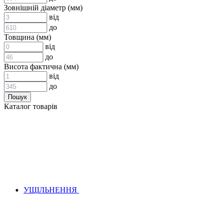
ВСТАВКИ МУФТ (ЗІРОЧКИ)
Зовнішній діаметр (мм)
ГІДРАВЛІКА
від
до
Товщина (мм)
від
до
Висота фактична (мм)
від
до
АДАПТЕРИ
Каталог товарів
КЛАПАНИ
КРАНИ, ДИВЕРТОРИ
МАНОМЕТРИ
ШВИДКОРОЗ`ЄМНІ З`ЄДНАННЯ
ФІЛЬТРИ
ГІДРОРОЗПОДІЛЬНИКИ
ГІДРОМОТОРИ
ГІДРОНАСОСИ
НАСОСИ-ДОЗАТОРИ
УЩІЛЬНЕННЯ
ГІДРОЦИЛІНДРИ
МАСЛОСТАНЦІЇ
ГІДРОАКУМУЛЯТОРИ ТА КОМПЛЕКТУЮЧІ