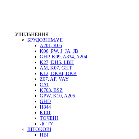
ЕЛЕКТРОПРИВІД
ТЕПЛООБМІННИКИ
ГІДРОФІКАЦІЯ ТЯГАЧІВ
КОНТРОЛЬНО-ВИМІРЮВАЛЬНА АПАРАТУРА
РОТАТОРИ
УЩІЛЬНЕННЯ
ЛЕБІДКИ
БРУДОЗНІМАЧІ
ВТУЛКИ
A201, K05
K06, PW, J, JA, JB
GHP, K09, A834, A204
K27, DHS, LBH
AM, K07, GHT
K12, DKBI, DKB
Z07, AF, VAY
CAT
K703, BSZ
GPW, K10, A205
BIMETAL
GHD
ВК-1
H844
ВК-2
К101
Е90, E92
ТОЧЕНІ
GT, HRC
ДСТУ
EB
ШТОКОВІ
Е92F
HBI