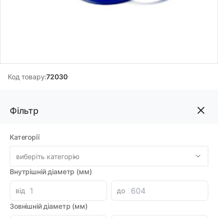
Код товару:
72030
Фільтр
603.16грн
-
+
В корзину
Категорії
виберіть категорію
Знайшли дешевше?
527.77 при замовленні на загальну сумму 1000 грн.
Внутрішній діаметр (мм)
від
до
Зовнішній діаметр (мм)
Параметри