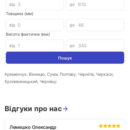
від
до
Виробник
Товщина (мм)
Країна-виробник
від
до
Інформація
Висота фактична (мм)
Здійснюємо відправки по всій Україні. Зробіть замовлення у
від
до
нас, і ми відправимо ваш товар у Рівне, Тернопіль, Івано-
Франківськ, Житомир, Харків, Миколаїв, Кривий Ріг, Дніпро,
Херсон, Запоріжжя, Одесу, Ужгород, Мукачеве, Львів,
Кременчук, Вінницю, Суми, Полтаву, Чернігів, Черкаси,
Кропивиницький, Чернівці
Відгуки про нас
Лемешко Олександр