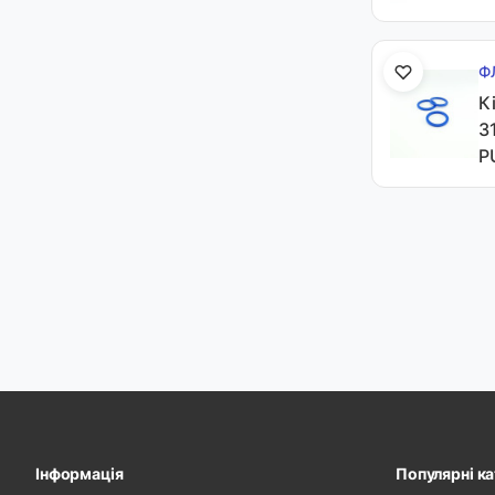
Ф
К
3
P
Інформація
Популярні ка