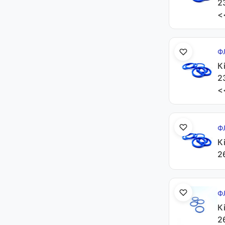
2
<
Ф
К
2
<
Ф
К
2
Ф
К
2