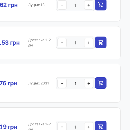
.62 грн
-
+
Луцьк: 13
Доставка 1-2
.53 грн
-
+
дні
.76 грн
-
+
Луцьк: 2331
Доставка 1-2
.19 грн
-
+
дні