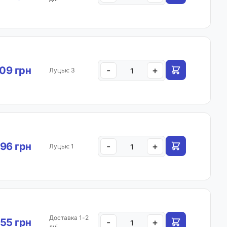
.09 грн
-
+
Луцьк: 3
96 грн
-
+
Луцьк: 1
Доставка 1-2
55 грн
-
+
дні