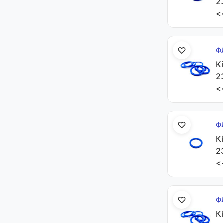
2
<
Ф
К
2
<
Ф
К
2
<
Ф
К