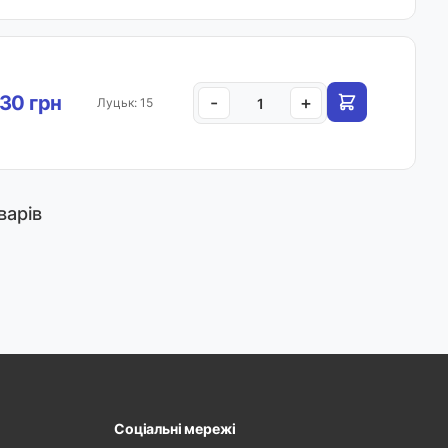
30 грн
-
+
Луцьк: 15
варів
Соціальні мережі