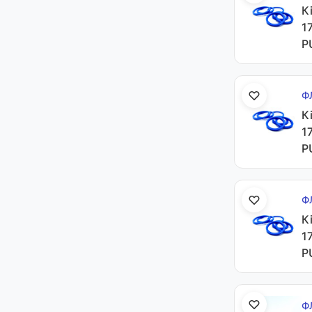
К
1
P
Ф
К
1
P
Ф
К
1
P
Ф