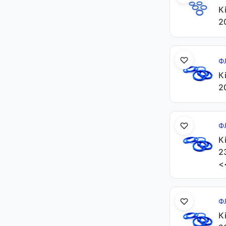
К
2
Ф
К
2
Ф
К
2
<
Ф
К