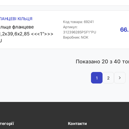
ЛАНЦЕВІ КІЛЬЦЯ
Код товара: 69241
ільце фланцеве
Артикул:
66.
312396285PSF1"PU
1,2х39,6х2,85 <<<1">>>
Виробник: NOK
U
Показано
20
з 40 то
1
2
тегорії
Контакти