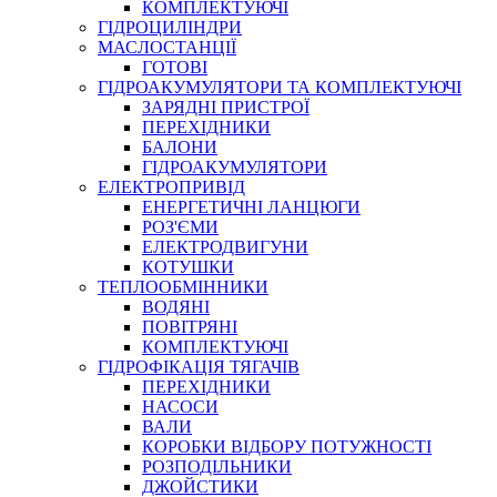
КОМПЛЕКТУЮЧІ
ГІДРОЦИЛІНДРИ
МАСЛОСТАНЦІЇ
ГОТОВІ
ГІДРОАКУМУЛЯТОРИ ТА КОМПЛЕКТУЮЧІ
СПЕЦІАЛЬНІ
ЗАРЯДНІ ПРИСТРОЇ
ОЛИВИ
ПЕРЕХІДНИКИ
БАЛОНИ
ГЕРМЕТИКИ
ГІДРОАКУМУЛЯТОРИ
ЗМАЗКИ
ЕЛЕКТРОПРИВІД
КЛЕЇ, ЦЕМЕНТИ, ЕПОКСИДКИ
ЕНЕРГЕТИЧНІ ЛАНЦЮГИ
РЕМОНТ ГІДРОЦИЛІНДРІВ
РОЗ'ЄМИ
ЕЛЕКТРОДВИГУНИ
КОТУШКИ
ТЕПЛООБМІННИКИ
ВОДЯНІ
ПОВІТРЯНІ
КОМПЛЕКТУЮЧІ
ГІДРОФІКАЦІЯ ТЯГАЧІВ
ПЕРЕХІДНИКИ
НАСОСИ
БОРЕКС, ЕО
ВАЛИ
КОРОБКИ ВІДБОРУ ПОТУЖНОСТІ
РОЗПОДІЛЬНИКИ
ДЖОЙСТИКИ