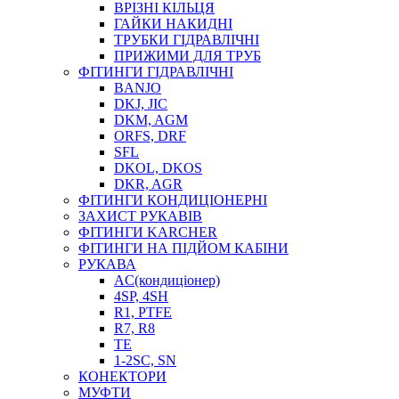
ВРІЗНІ КІЛЬЦЯ
ГАЙКИ НАКИДНІ
ТРУБКИ ГІДРАВЛІЧНІ
ПРИЖИМИ ДЛЯ ТРУБ
ФІТИНГИ ГІДРАВЛІЧНІ
BANJO
DKJ, JIC
DKM, AGM
ORFS, DRF
SFL
DKOL, DKOS
DKR, AGR
ФІТИНГИ КОНДИЦІОНЕРНІ
ЗАХИСТ РУКАВІВ
ФІТИНГИ KARCHER
ФІТИНГИ НА ПІДЙОМ КАБІНИ
РУКАВА
AC(кондиціонер)
4SP, 4SH
R1, PTFE
R7, R8
TE
1-2SC, SN
КОНЕКТОРИ
МУФТИ