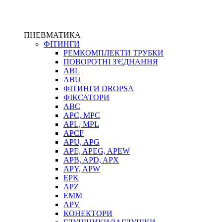
ПНЕВМАТИКА
ФІТИНГИ
РЕМКОМПЛЕКТИ ТРУБКИ
ПОВОРОТНІ З'ЄДНАННЯ
ABL
ABU
ФІТИНГИ DROPSA
ФІКСАТОРИ
ABC
APC, MPC
APL, MPL
APCF
APU, APG
APE, APEG, APEW
APB, APD, APX
APY, APW
EPK
APZ
EMM
APV
КОНЕКТОРИ