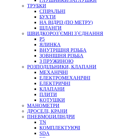
ГЛУШНИКИ/ЗАГЛУШКИ
ТРУБКИ
СПІРАЛЬНІ
БУХТИ
НА ВІДРІЗ (ПО МЕТРУ)
ШЛАНГИ
ШВИДКОРОЗ`ЄМНІ З`ЄДНАННЯ
P5
ЯЛИНКА
ВНУТРІШНЯ РІЗЬБА
ЗОВНІШНЯ РІЗЬБА
З ПРУЖИНОЮ
РОЗПОДІЛЬНИКИ, КЛАПАНИ
МЕХАНІЧНІ
ЕЛЕКТРОМЕХАНІЧНІ
ЕЛЕКТРИЧНІ
КЛАПАНИ
ПЛИТИ
КОТУШКИ
МАНОМЕТРИ
ДРОСЕЛІ, КРАНИ
ПНЕВМОЦИЛІНДРИ
TN
КОМПЛЕКТУЮЧІ
SDA