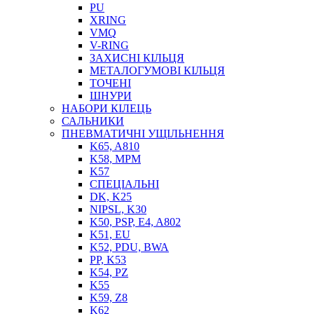
PU
XRING
VMQ
V-RING
ЗАХИСНІ КІЛЬЦЯ
МЕТАЛОГУМОВІ КІЛЬЦЯ
СОЖ
ТОЧЕНІ
ПІСТОЛЕТИ
ШНУРИ
НАСОСИ ТА ПОМПИ
НАБОРИ КІЛЕЦЬ
НАГНІТАЧІ
САЛЬНИКИ
МУФТИ (НАСАДКИ) ДЛЯ ШПРИЦІВ
ПНЕВМАТИЧНІ УЩІЛЬНЕННЯ
МАСЛЯНКИ, ЛІЙКИ
K65, A810
ПРЕС-МАСЛЯНКИ
K58, MPM
ШЛАНГИ, ТРУБКИ
K57
СПЕЦІАЛЬНІ
ШПРИЦИ МАСТИЛЬНІ
DK, K25
РУКАВА
NIPSL, K30
K50, PSP, E4, A802
K51, EU
K52, PDU, BWA
PP, K53
K54, PZ
K55
K59, Z8
K62