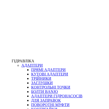
ПІСТОЛЕТИ
КОМПЛЕКТУЮЧІ ДЛЯ РУКАВІВ ВИСОКОГО ТИСКУ
КП
ВЕРСТАТИ
ФІТИНГИ ДІАГНОСТИЧНІ
ГІДРАВЛІКА
АДАПТЕРИ
АКСЕСУАРИ
ПРЯМІ АДАПТЕРИ
ТРУБКИ ТА КОМПЛЕКТУЮЧІ
КУТОВІ АДАПТЕРИ
ФІТИНГИ ГІДРАВЛІЧНІ
ТРІЙНИКИ
ФІТИНГИ КОНДИЦІОНЕРНІ
ЗАГЛУШКИ
ЗАХИСТ РУКАВІВ
КОНТРОЛЬНІ ТОЧКИ
ФІТИНГИ KARCHER
БОЛТИ BANJO
ФІТИНГИ НА ПІДЙОМ КАБІНИ
АДАПТЕРИ ГІДРОНАСОСІВ
РУКАВА
ДЛЯ ЗАПРАВОК
КОНЕКТОРИ
ПОВОРОТНІ МУФТИ