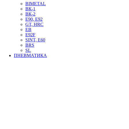
BIMETAL
ВК-1
ВК-2
Е90, E92
GT, HRC
EB
Е92F
SINT, E60
BRS
SL
ПНЕВМАТИКА