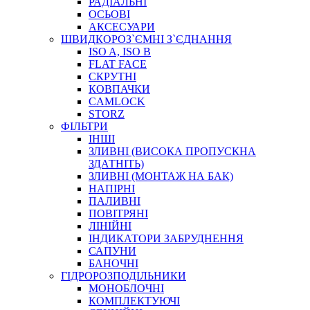
РАДІАЛЬНІ
ОСЬОВІ
АКСЕСУАРИ
АВТОХІМІЯ
ШВИДКОРОЗ`ЄМНІ З`ЄДНАННЯ
ДОМКРАТИ
ISO A, ISO B
НАБОРИ ЗАПОБІЖНИКІВ, КЛЕМ, АКСЕСУАРІВ
FLAT FACE
НАСОСИ, КОМПРЕСОРИ, МАНОМЕТРИ
СКРУТНІ
ПАСТА, АНТИСЕПТИК
КОВПАЧКИ
ІНСТРУМЕНТ
CAMLOCK
STORZ
ФІЛЬТРИ
ІНШІ
ЗЛИВНІ (ВИСОКА ПРОПУСКНА
ЗДАТНІТЬ)
ЗЛИВНІ (МОНТАЖ НА БАК)
НАПІРНІ
ПАЛИВНІ
ПОВІТРЯНІ
САДОВИЙ ІНВЕНТАР
ЛІНІЙНІ
ЕЛЕКТРИЧНІ ПРИЛАДИ
ІНДИКАТОРИ ЗАБРУДНЕННЯ
ПАЛЬНИКИ, ПАЯЛЬНИКИ, ПАЯЛЬНІ ЛАМПИ
САПУНИ
ІНСТРУМЕНТИ ДЛЯ ЕЛЕКТРИКА
БАНОЧНІ
ЕЛЕКТРОІНСТРУМЕНТИ
ГІДРОРОЗПОДІЛЬНИКИ
ЗАМКИ І КОМПЛЕКТУЮЧІ
МОНОБЛОЧНІ
КОМПЛЕКТУЮЧІ
ІНСТРУМЕНТИ ДЛЯ ЗВАРЮВАННЯ, АКСЕСУАРИ