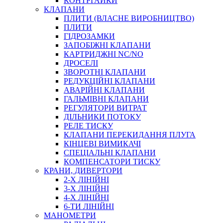
КОНТРГАЙКИ
МУФТИ
КЛАПАНИ
ХОМУТИ
ПЛИТИ (ВЛАСНЕ ВИРОБНИЦТВО)
ПЛИТИ
ГІДРОЗАМКИ
ЗАПОБІЖНІ КЛАПАНИ
КАРТРИДЖНІ NC/NO
ДРОСЕЛІ
ЗВОРОТНІ КЛАПАНИ
РЕДУКЦІЙНІ КЛАПАНИ
АВАРІЙНІ КЛАПАНИ
ЧЕРВ`ЯЧНІ
ГАЛЬМІВНІ КЛАПАНИ
СИЛОВІ
РЕГУЛЯТОРИ ВИТРАТ
ДІЛЬНИКИ ПОТОКУ
ДРОТЯНІ
РЕЛЕ ТИСКУ
ПРУЖИННІ
КЛАПАНИ ПЕРЕКИДАННЯ ПЛУГА
НЕЙЛОНОВІ
КІНЦЕВІ ВИМИКАЧІ
ПРОРЕЗИНЕНІ
СПЕЦІАЛЬНІ КЛАПАНИ
АВТОТОВАРИ
КОМПЕНСАТОРИ ТИСКУ
КРАНИ, ДИВЕРТОРИ
2-Х ЛІНІЙНІ
3-Х ЛІНІЙНІ
4-Х ЛІНІЙНІ
6-ТИ ЛІНІЙНІ
МАНОМЕТРИ