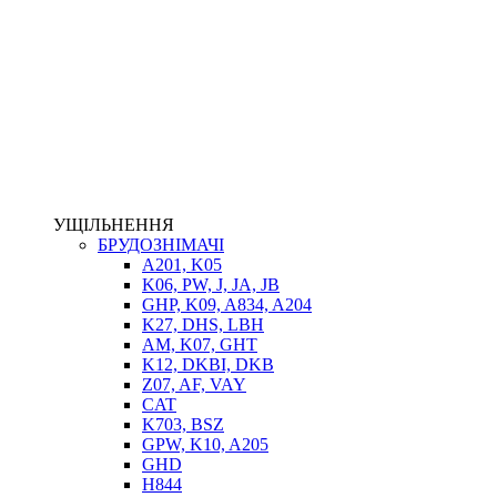
НАСОСИ-ДОЗАТОРИ
ГІДРОЦИЛІНДРИ
МАСЛОСТАНЦІЇ
ГІДРОАКУМУЛЯТОРИ ТА КОМПЛЕКТУЮЧІ
ЕЛЕКТРОПРИВІД
ТЕПЛООБМІННИКИ
ГІДРОФІКАЦІЯ ТЯГАЧІВ
КОНТРОЛЬНО-ВИМІРЮВАЛЬНА АПАРАТУРА
РОТАТОРИ
ЛЕБІДКИ
УЩІЛЬНЕННЯ
ВТУЛКИ
БРУДОЗНІМАЧІ
A201, K05
K06, PW, J, JA, JB
GHP, K09, A834, A204
K27, DHS, LBH
AM, K07, GHT
K12, DKBI, DKB
Z07, AF, VAY
CAT
K703, BSZ
BIMETAL
GPW, K10, A205
ВК-1
GHD
ВК-2
H844
Е90, E92