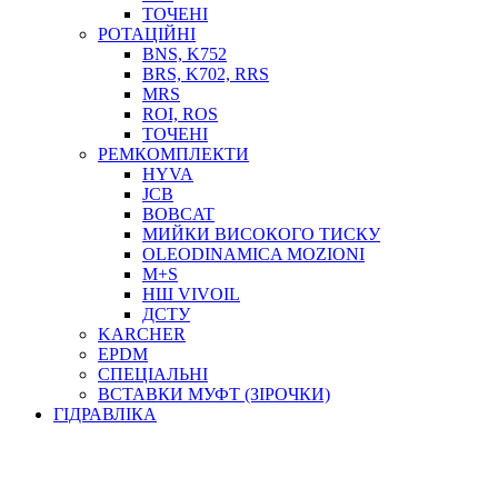
ТОСОЛ, АНТИФРИЗ
ТОЧЕНІ
ОЛИВА-ПАЛИВО
РОТАЦІЙНІ
BNS, K752
ПОВІТРЯ-ВОДА
BRS, K702, RRS
ДЛЯ ЗВАРЮВАННЯ
MRS
НАПІРНО-ВСМОКТУЮЧІ
ROI, ROS
АЗС
ТОЧЕНІ
РЕМКОМПЛЕКТИ
HYVA
JCB
BOBCAT
МИЙКИ ВИСОКОГО ТИСКУ
OLEODINAMICA MOZIONI
M+S
НШ VIVOIL
ДСТУ
ФІЛЬТРИ ДЛЯ ПАЛЬНОГО
KARCHER
ПІДДОНИ ДЛЯ БОЧОК
EPDM
МОДУЛЬНІ АЗС
СПЕЦІАЛЬНІ
МЕТРОЛОГІЧНЕ ОБЛАДНАННЯ
ВСТАВКИ МУФТ (ЗІРОЧКИ)
ЛІЧИЛЬНИКИ І ВИТРАТОМІРИ ДЛЯ ПАЛЬНОГО
ГІДРАВЛІКА
КОТУШКИ ДЛЯ ШЛАНГІВ
НАСОСИ ДЛЯ ПАЛЬНОГО
МОБІЛЬНІ КОЛОНКИ ТА КОМПЛЕКТИ ЗАПРАВКИ
СТАЦІОНАРНІ КОЛОНКИ