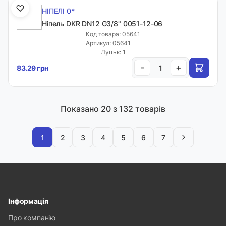
НІПЕЛІ 0*
Ніпель DKR DN12 G3/8" 0051-12-06
Код товара: 05641
Артикул: 05641
Луцьк: 1
-
+
83.29 грн
Показано
20
з 132 товарів
1
2
3
4
5
6
7
Інформація
Про компанію