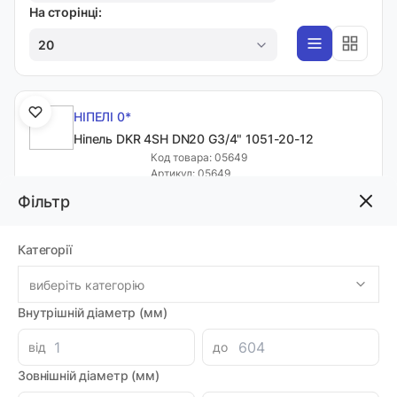
На сторінці:
20
НІПЕЛІ 0*
Ніпель DKR 4SH DN20 G3/4" 1051-20-12
Код товара: 05649
Артикул: 05649
Луцьк: 3
Фільтр
-
+
328.64 грн
Категорії
виберіть категорію
НІПЕЛІ 0*
Внутрішній діаметр (мм)
Ніпель DKR 4SH DN25 G1" 1051-25-16
Код товара: 05653
від
до
Артикул: 0050H16-16
Луцьк: 3
Зовнішній діаметр (мм)
-
+
954.00 грн