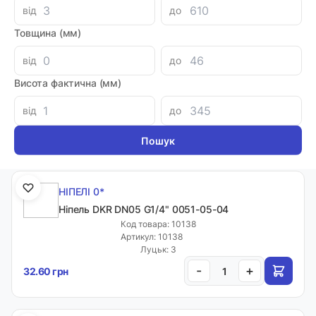
від
до
Товщина (мм)
НІПЕЛІ 0*
від
до
Ніпель DKR 4SH DN32 G1 1/4" 1051-32-20
Висота фактична (мм)
Код товара: 05656
Артикул: H1420812-202000
від
до
Луцьк: 1
-
+
1324.32 грн
НІПЕЛІ 0*
Ніпель DKR DN05 G1/4" 0051-05-04
Код товара: 10138
Артикул: 10138
Луцьк: 3
-
+
32.60 грн