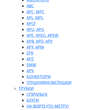
ФІКСАТОРИ
ABC
APC, MPC
APL, MPL
APCF
APU, APG
APE, APEG, APEW
APB, APD, APX
APY, APW
EPK
APZ
EMM
APV
КОНЕКТОРИ
ГЛУШНИКИ/ЗАГЛУШКИ
ТРУБКИ
СПІРАЛЬНІ
БУХТИ
НА ВІДРІЗ (ПО МЕТРУ)