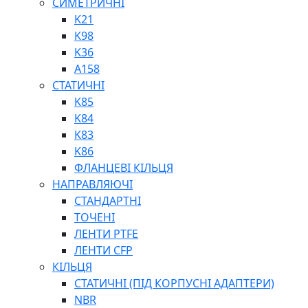
СИМЕТРИЧНІ
ШАРНІРНІ ПІДШИПНИКИ
K21
ВУХА ГІДРОЦИЛІНДРА
K98
ТРУБИ ХОНІНГОВАНІ
K36
ШТОКИ ХРОМОВАНІ
A158
МАСТИЛЬНЕ ОБЛАДНАННЯ
СТАТИЧНІ
K85
K84
K83
K86
ФЛАНЦЕВІ КІЛЬЦЯ
НАПРАВЛЯЮЧІ
СОЖ
СТАНДАРТНІ
ПІСТОЛЕТИ
ТОЧЕНІ
НАСОСИ ТА ПОМПИ
ЛЕНТИ PTFE
НАГНІТАЧІ
ЛЕНТИ CFP
МУФТИ (НАСАДКИ) ДЛЯ ШПРИЦІВ
КІЛЬЦЯ
МАСЛЯНКИ, ЛІЙКИ
СТАТИЧНІ (ПІД КОРПУСНІ АДАПТЕРИ)
ПРЕС-МАСЛЯНКИ
NBR