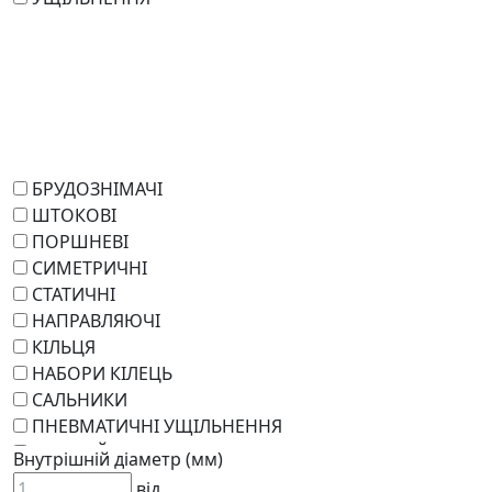
БРУДОЗНІМАЧІ
ШТОКОВІ
ПОРШНЕВІ
СИМЕТРИЧНІ
СТАТИЧНІ
НАПРАВЛЯЮЧІ
КІЛЬЦЯ
НАБОРИ КІЛЕЦЬ
САЛЬНИКИ
ПНЕВМАТИЧНІ УЩІЛЬНЕННЯ
РОТАЦІЙНІ
Внутрішній діаметр (мм)
РЕМКОМПЛЕКТИ
від