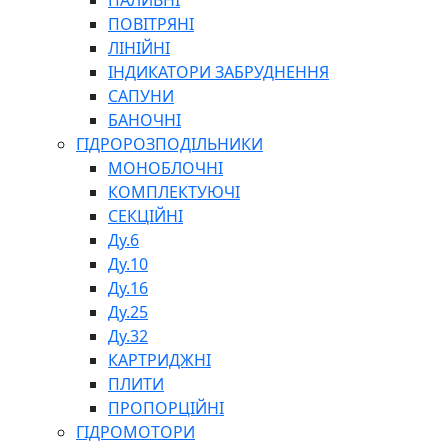
ПАЛИВНІ
ПОВІТРЯНІ
ЛІНІЙНІ
ІНДИКАТОРИ ЗАБРУДНЕННЯ
САПУНИ
БАНОЧНІ
СПЕЦІАЛЬНІ
ГІДРОРОЗПОДІЛЬНИКИ
ОЛИВИ
МОНОБЛОЧНІ
ГЕРМЕТИКИ
КОМПЛЕКТУЮЧІ
ЗМАЗКИ
СЕКЦІЙНІ
КЛЕЇ, ЦЕМЕНТИ, ЕПОКСИДКИ
Ду.6
РЕМОНТ ГІДРОЦИЛІНДРІВ
Ду.10
Ду.16
Ду.25
Ду.32
КАРТРИДЖНІ
ПЛИТИ
ПРОПОРЦІЙНІ
БОРЕКС, ЕО
ГІДРОМОТОРИ