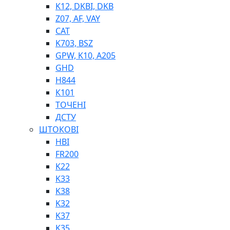
K12, DKBI, DKB
BIMETAL
Z07, AF, VAY
ВК-1
CAT
ВК-2
K703, BSZ
Е90, E92
GPW, K10, A205
GT, HRC
GHD
EB
H844
Е92F
К101
SINT, E60
ТОЧЕНІ
BRS
ДСТУ
SL
ШТОКОВІ
ПНЕВМАТИКА
HBI
FR200
K22
K33
K38
K32
K37
ФІТИНГИ
K35