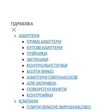
ЧЕРВ`ЯЧНІ
ГІДРАВЛІКА
СИЛОВІ
ДРОТЯНІ
АДАПТЕРИ
ПРУЖИННІ
ПРЯМІ АДАПТЕРИ
НЕЙЛОНОВІ
КУТОВІ АДАПТЕРИ
ПРОРЕЗИНЕНІ
ТРІЙНИКИ
АВТОТОВАРИ
ЗАГЛУШКИ
КОНТРОЛЬНІ ТОЧКИ
БОЛТИ BANJO
АДАПТЕРИ ГІДРОНАСОСІВ
ДЛЯ ЗАПРАВОК
ПОВОРОТНІ МУФТИ
КОНТРГАЙКИ
АВТОХІМІЯ
КЛАПАНИ
ДОМКРАТИ
ПЛИТИ (ВЛАСНЕ ВИРОБНИЦТВО)