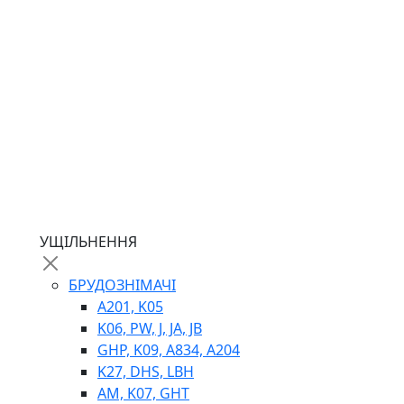
ГІДРОМОТОРИ
ГІДРОНАСОСИ
НАСОСИ-ДОЗАТОРИ
ГІДРОЦИЛІНДРИ
МАСЛОСТАНЦІЇ
ГІДРОАКУМУЛЯТОРИ ТА КОМПЛЕКТУЮЧІ
ЕЛЕКТРОПРИВІД
ТЕПЛООБМІННИКИ
ГІДРОФІКАЦІЯ ТЯГАЧІВ
КОНТРОЛЬНО-ВИМІРЮВАЛЬНА АПАРАТУРА
РОТАТОРИ
ЛЕБІДКИ
УЩІЛЬНЕННЯ
ВТУЛКИ
БРУДОЗНІМАЧІ
A201, K05
K06, PW, J, JA, JB
GHP, K09, A834, A204
K27, DHS, LBH
AM, K07, GHT