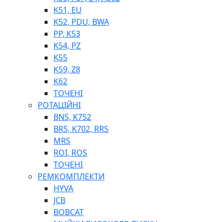
K51, EU
K52, PDU, BWA
PP, K53
ФІЛЬТРИ ДЛЯ ПАЛЬНОГО
K54, PZ
ПІДДОНИ ДЛЯ БОЧОК
K55
МОДУЛЬНІ АЗС
K59, Z8
МЕТРОЛОГІЧНЕ ОБЛАДНАННЯ
K62
ЛІЧИЛЬНИКИ І ВИТРАТОМІРИ ДЛЯ ПАЛЬНОГО
ТОЧЕНІ
КОТУШКИ ДЛЯ ШЛАНГІВ
РОТАЦІЙНІ
НАСОСИ ДЛЯ ПАЛЬНОГО
BNS, K752
МОБІЛЬНІ КОЛОНКИ ТА КОМПЛЕКТИ ЗАПРАВКИ
BRS, K702, RRS
СТАЦІОНАРНІ КОЛОНКИ
MRS
ПІСТОЛЕТИ
ROI, ROS
КОМПЛЕКТУЮЧІ ДЛЯ РУКАВІВ ВИСОКОГО ТИСКУ
ТОЧЕНІ
РЕМКОМПЛЕКТИ
HYVA
JCB
BOBCAT