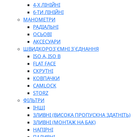
ПЛОСКОГУБЦІ
4-Х ЛІНІЙНІ
ВИКРУТКИ
6-ТИ ЛІНІЙНІ
КЛЮЧІ
МАНОМЕТРИ
ГОЛОВКИ, ТРІЩАТКИ, ВОРОТКИ, ПЕРЕХІДНИКИ
РАДІАЛЬНІ
ЗУБИЛА, МОЛОТКИ, СОКИРИ, СТАМЕСКИ, ДОЛОТА
ОСЬОВІ
СТРУПЦИНИ, ЛЕЩАТА
АКСЕСУАРИ
ВИМІРЮВАЛЬНІ ІНСТРУМЕНТИ
ШВИДКОРОЗ`ЄМНІ З`ЄДНАННЯ
БУДІВЕЛЬНИЙ ІНСТРУМЕНТ
ISO A, ISO B
ШЛАНГИ
FLAT FACE
ГОСПОДАРСЬКІ ТОВАРИ
СКРУТНІ
ПНЕВМАТИЧНІ ІНСТРУМЕНТИ
КОВПАЧКИ
З'ЄДНУВАЛЬНІ ІНСТРУМЕНТИ ТА МАТЕРІАЛИ
CAMLOCK
ЯЩИКИ, ШАФИ, ТА СУМКИ ДЛЯ ІНСТРУМЕНТІВ
STORZ
ЗАСОБИ ЗАХИСТУ
ФІЛЬТРИ
СТЕПЛЕРИ, ЗАКЛЕПОЧНИКИ
ІНШІ
ГІДРАВЛІЧНІ ІНСТРУМЕНТИ
ЗЛИВНІ (ВИСОКА ПРОПУСКНА ЗДАТНІТЬ)
ТЕХНІЧНА ХІМІЯ
ЗЛИВНІ (МОНТАЖ НА БАК)
НАПІРНІ