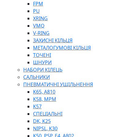
ШЛАНГИ, ТРУБКИ
FPM
ШПРИЦИ МАСТИЛЬНІ
PU
РУКАВА
XRING
VMQ
V-RING
ЗАХИСНІ КІЛЬЦЯ
МЕТАЛОГУМОВІ КІЛЬЦЯ
ТОЧЕНІ
ШНУРИ
НАБОРИ КІЛЕЦЬ
ТОСОЛ, АНТИФРИЗ
САЛЬНИКИ
ОЛИВА-ПАЛИВО
ПНЕВМАТИЧНІ УЩІЛЬНЕННЯ
ПОВІТРЯ-ВОДА
K65, A810
ДЛЯ ЗВАРЮВАННЯ
K58, MPM
НАПІРНО-ВСМОКТУЮЧІ
K57
АЗС
СПЕЦІАЛЬНІ
DK, K25
NIPSL, K30
K50, PSP, E4, A802