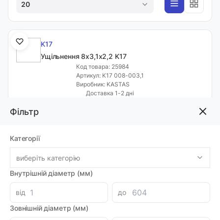
20
K17
Ущільнення 8х3,1х2,2 K17
Код товара: 25984
Артикул: K17 008-003,1
Виробник: KASTAS
Доставка 1-2 дні
-
+
112.14 грн
Фільтр
Категорії
K17
виберіть категорію
Ущільнення 9х4,1х2,2 K17
Код товара: 73473
Внутрішній діаметр (мм)
Артикул: 48005239
Виробник: KASTAS
від
до
Доставка 1-2 дні
Зовнішній діаметр (мм)
-
+
209.90 грн