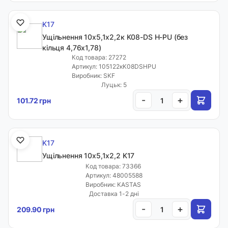
K17
Ущільнення 10х5,1х2,2к K08-DS H-PU (без
кільця 4,76х1,78)
Код товара: 27272
Артикул: 105122кK08DSHPU
Виробник: SKF
Луцьк: 5
-
+
101.72 грн
K17
Ущільнення 10х5,1х2,2 K17
Код товара: 73366
Артикул: 48005588
Виробник: KASTAS
Доставка 1-2 дні
-
+
209.90 грн