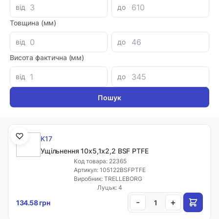
від
до
Товщина (мм)
K17
від
до
Ущільнення 12х4,5х3,2 SPGO PTFE
Код товара: 31132
Висота фактична (мм)
Артикул: 124532SPGOPTFE
Виробник: NOK
від
до
Луцьк: 45
-
+
148.50 грн
K17
Ущільнення 10х5,1х2,2 BSF PTFE
Код товара: 22365
Артикул: 105122BSFPTFE
Виробник: TRELLEBORG
Луцьк: 4
-
+
134.58 грн