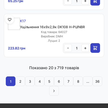
-
+
65.25 грн
K17
Ущільнення 16х9х2,9к DK108 H-PU/NBR
Код товара: 64027
Виробник: DMH
Луцьк: 2
-
+
223.82 грн
Показано
20
з 719 товарів
1
2
3
4
5
6
7
8
...
36