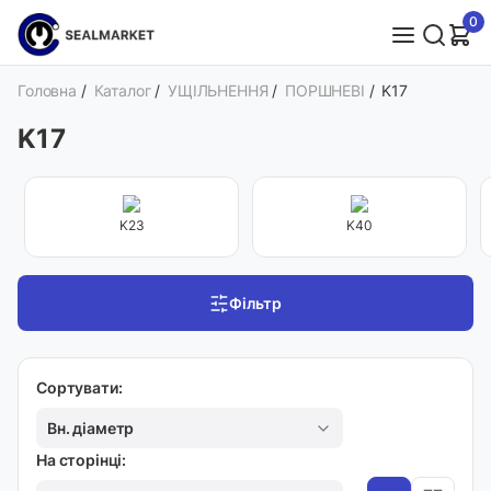
0
Головна
/
Каталог
/
УЩІЛЬНЕННЯ
/
ПОРШНЕВІ
/
K17
K17
K23
K40
Фільтр
Сортувати:
Вн. діаметр
На сторінці: