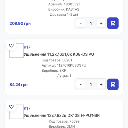
Артикул: 48005591
Виробник: KASTAS
Доставка 1-2 дні
-
+
209.90 грн
K17
Ущільнення 11,2х7,6х1,6к K08-DS PU
Код товара: 58201
Артикул: 1127616K08DSPU
Виробник: SKF
Луцьк: 1
-
+
84.24 грн
K17
Ущільнення 12х7,9х2к DK108 H-PU/NBR
Код товара: 75699
Виробник: DMH