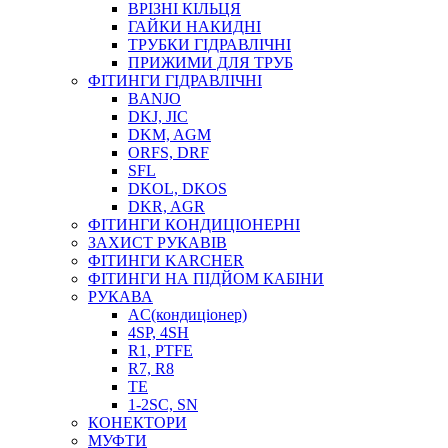
ВРІЗНІ КІЛЬЦЯ
ГАЙКИ НАКИДНІ
ТРУБКИ ГІДРАВЛІЧНІ
ПРИЖИМИ ДЛЯ ТРУБ
ФІТИНГИ ГІДРАВЛІЧНІ
BANJO
DKJ, JIC
DKM, AGM
ORFS, DRF
SFL
DKOL, DKOS
DKR, AGR
ФІТИНГИ КОНДИЦІОНЕРНІ
ЗАХИСТ РУКАВІВ
ФІТИНГИ KARCHER
ФІТИНГИ НА ПІДЙОМ КАБІНИ
РУКАВА
AC(кондиціонер)
4SP, 4SH
R1, PTFE
R7, R8
TE
1-2SC, SN
КОНЕКТОРИ
МУФТИ