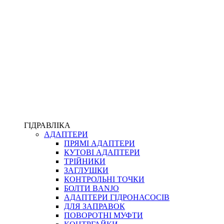
ПІСТОЛЕТИ
КОМПЛЕКТУЮЧІ ДЛЯ РУКАВІВ ВИСОКОГО ТИСКУ
КП
ВЕРСТАТИ
ФІТИНГИ ДІАГНОСТИЧНІ
ГІДРАВЛІКА
АДАПТЕРИ
АКСЕСУАРИ
ПРЯМІ АДАПТЕРИ
ТРУБКИ ТА КОМПЛЕКТУЮЧІ
КУТОВІ АДАПТЕРИ
ФІТИНГИ ГІДРАВЛІЧНІ
ТРІЙНИКИ
ФІТИНГИ КОНДИЦІОНЕРНІ
ЗАГЛУШКИ
ЗАХИСТ РУКАВІВ
КОНТРОЛЬНІ ТОЧКИ
ФІТИНГИ KARCHER
БОЛТИ BANJO
ФІТИНГИ НА ПІДЙОМ КАБІНИ
АДАПТЕРИ ГІДРОНАСОСІВ
РУКАВА
ДЛЯ ЗАПРАВОК
КОНЕКТОРИ
ПОВОРОТНІ МУФТИ