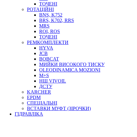
ТОСОЛ, АНТИФРИЗ
ТОЧЕНІ
ОЛИВА-ПАЛИВО
РОТАЦІЙНІ
BNS, K752
ПОВІТРЯ-ВОДА
BRS, K702, RRS
ДЛЯ ЗВАРЮВАННЯ
MRS
НАПІРНО-ВСМОКТУЮЧІ
ROI, ROS
АЗС
ТОЧЕНІ
РЕМКОМПЛЕКТИ
HYVA
JCB
BOBCAT
МИЙКИ ВИСОКОГО ТИСКУ
OLEODINAMICA MOZIONI
M+S
НШ VIVOIL
ДСТУ
ФІЛЬТРИ ДЛЯ ПАЛЬНОГО
KARCHER
ПІДДОНИ ДЛЯ БОЧОК
EPDM
МОДУЛЬНІ АЗС
СПЕЦІАЛЬНІ
МЕТРОЛОГІЧНЕ ОБЛАДНАННЯ
ВСТАВКИ МУФТ (ЗІРОЧКИ)
ЛІЧИЛЬНИКИ І ВИТРАТОМІРИ ДЛЯ ПАЛЬНОГО
ГІДРАВЛІКА
КОТУШКИ ДЛЯ ШЛАНГІВ
НАСОСИ ДЛЯ ПАЛЬНОГО
МОБІЛЬНІ КОЛОНКИ ТА КОМПЛЕКТИ ЗАПРАВКИ
СТАЦІОНАРНІ КОЛОНКИ