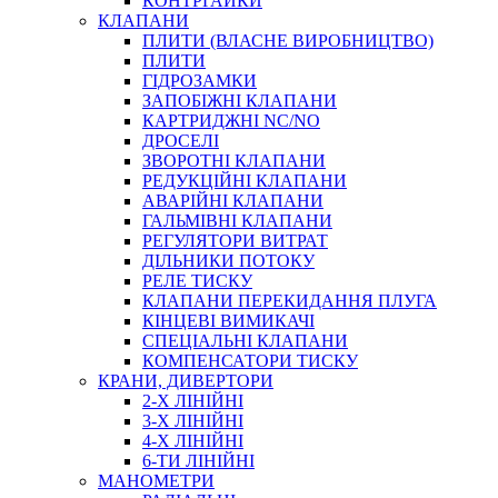
КОНТРГАЙКИ
МУФТИ
КЛАПАНИ
ХОМУТИ
ПЛИТИ (ВЛАСНЕ ВИРОБНИЦТВО)
ПЛИТИ
ГІДРОЗАМКИ
ЗАПОБІЖНІ КЛАПАНИ
КАРТРИДЖНІ NC/NO
ДРОСЕЛІ
ЗВОРОТНІ КЛАПАНИ
РЕДУКЦІЙНІ КЛАПАНИ
АВАРІЙНІ КЛАПАНИ
ЧЕРВ`ЯЧНІ
ГАЛЬМІВНІ КЛАПАНИ
СИЛОВІ
РЕГУЛЯТОРИ ВИТРАТ
ДІЛЬНИКИ ПОТОКУ
ДРОТЯНІ
РЕЛЕ ТИСКУ
ПРУЖИННІ
КЛАПАНИ ПЕРЕКИДАННЯ ПЛУГА
НЕЙЛОНОВІ
КІНЦЕВІ ВИМИКАЧІ
ПРОРЕЗИНЕНІ
СПЕЦІАЛЬНІ КЛАПАНИ
АВТОТОВАРИ
КОМПЕНСАТОРИ ТИСКУ
КРАНИ, ДИВЕРТОРИ
2-Х ЛІНІЙНІ
3-Х ЛІНІЙНІ
4-Х ЛІНІЙНІ
6-ТИ ЛІНІЙНІ
МАНОМЕТРИ