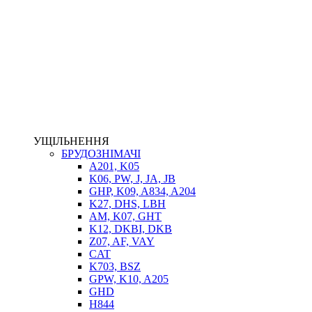
НАСОСИ-ДОЗАТОРИ
ГІДРОЦИЛІНДРИ
МАСЛОСТАНЦІЇ
ГІДРОАКУМУЛЯТОРИ ТА КОМПЛЕКТУЮЧІ
ЕЛЕКТРОПРИВІД
ТЕПЛООБМІННИКИ
ГІДРОФІКАЦІЯ ТЯГАЧІВ
КОНТРОЛЬНО-ВИМІРЮВАЛЬНА АПАРАТУРА
РОТАТОРИ
ЛЕБІДКИ
УЩІЛЬНЕННЯ
ВТУЛКИ
БРУДОЗНІМАЧІ
A201, K05
K06, PW, J, JA, JB
GHP, K09, A834, A204
K27, DHS, LBH
AM, K07, GHT
K12, DKBI, DKB
Z07, AF, VAY
CAT
K703, BSZ
BIMETAL
GPW, K10, A205
ВК-1
GHD
ВК-2
H844
Е90, E92