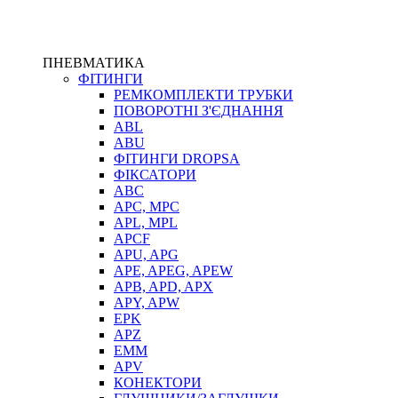
ПНЕВМАТИКА
ФІТИНГИ
РЕМКОМПЛЕКТИ ТРУБКИ
ПОВОРОТНІ З'ЄДНАННЯ
ABL
ABU
ФІТИНГИ DROPSA
ФІКСАТОРИ
ABC
APC, MPC
APL, MPL
APCF
APU, APG
APE, APEG, APEW
APB, APD, APX
APY, APW
EPK
APZ
EMM
APV
КОНЕКТОРИ