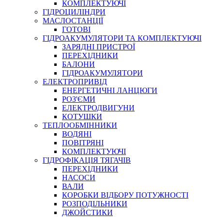
КОМПЛЕКТУЮЧІ
ГІДРОЦИЛІНДРИ
МАСЛОСТАНЦІЇ
ГОТОВІ
ГІДРОАКУМУЛЯТОРИ ТА КОМПЛЕКТУЮЧІ
СПЕЦІАЛЬНІ
ЗАРЯДНІ ПРИСТРОЇ
ОЛИВИ
ПЕРЕХІДНИКИ
БАЛОНИ
ГЕРМЕТИКИ
ГІДРОАКУМУЛЯТОРИ
ЗМАЗКИ
ЕЛЕКТРОПРИВІД
КЛЕЇ, ЦЕМЕНТИ, ЕПОКСИДКИ
ЕНЕРГЕТИЧНІ ЛАНЦЮГИ
РЕМОНТ ГІДРОЦИЛІНДРІВ
РОЗ'ЄМИ
ЕЛЕКТРОДВИГУНИ
КОТУШКИ
ТЕПЛООБМІННИКИ
ВОДЯНІ
ПОВІТРЯНІ
КОМПЛЕКТУЮЧІ
ГІДРОФІКАЦІЯ ТЯГАЧІВ
ПЕРЕХІДНИКИ
НАСОСИ
БОРЕКС, ЕО
ВАЛИ
КОРОБКИ ВІДБОРУ ПОТУЖНОСТІ
РОЗПОДІЛЬНИКИ
ДЖОЙСТИКИ