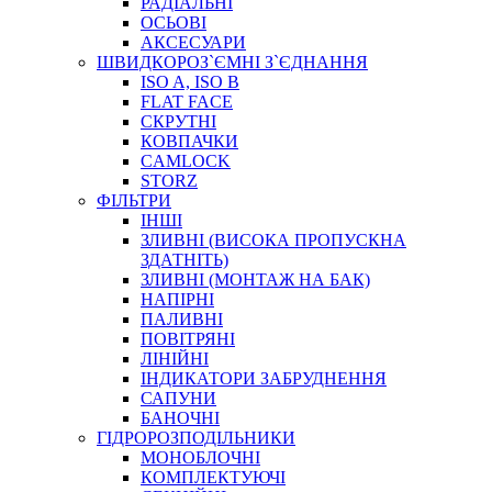
РАДІАЛЬНІ
ОСЬОВІ
АКСЕСУАРИ
АВТОХІМІЯ
ШВИДКОРОЗ`ЄМНІ З`ЄДНАННЯ
ДОМКРАТИ
ISO A, ISO B
НАБОРИ ЗАПОБІЖНИКІВ, КЛЕМ, АКСЕСУАРІВ
FLAT FACE
НАСОСИ, КОМПРЕСОРИ, МАНОМЕТРИ
СКРУТНІ
ПАСТА, АНТИСЕПТИК
КОВПАЧКИ
ІНСТРУМЕНТ
CAMLOCK
STORZ
ФІЛЬТРИ
ІНШІ
ЗЛИВНІ (ВИСОКА ПРОПУСКНА
ЗДАТНІТЬ)
ЗЛИВНІ (МОНТАЖ НА БАК)
НАПІРНІ
ПАЛИВНІ
ПОВІТРЯНІ
САДОВИЙ ІНВЕНТАР
ЛІНІЙНІ
ЕЛЕКТРИЧНІ ПРИЛАДИ
ІНДИКАТОРИ ЗАБРУДНЕННЯ
ПАЛЬНИКИ, ПАЯЛЬНИКИ, ПАЯЛЬНІ ЛАМПИ
САПУНИ
ІНСТРУМЕНТИ ДЛЯ ЕЛЕКТРИКА
БАНОЧНІ
ЕЛЕКТРОІНСТРУМЕНТИ
ГІДРОРОЗПОДІЛЬНИКИ
ЗАМКИ І КОМПЛЕКТУЮЧІ
МОНОБЛОЧНІ
КОМПЛЕКТУЮЧІ
ІНСТРУМЕНТИ ДЛЯ ЗВАРЮВАННЯ, АКСЕСУАРИ