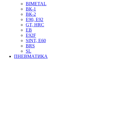
BIMETAL
ВК-1
ВК-2
Е90, E92
GT, HRC
EB
Е92F
SINT, E60
BRS
SL
ПНЕВМАТИКА