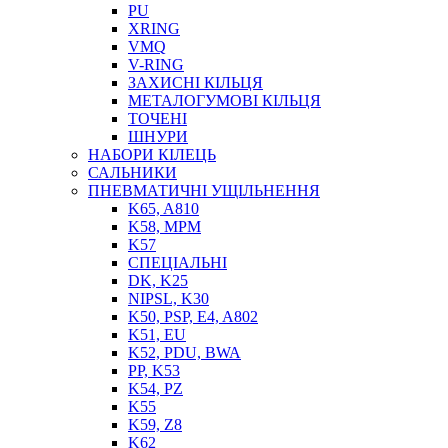
PU
XRING
VMQ
V-RING
ЗАХИСНІ КІЛЬЦЯ
МЕТАЛОГУМОВІ КІЛЬЦЯ
СОЖ
ТОЧЕНІ
ПІСТОЛЕТИ
ШНУРИ
НАСОСИ ТА ПОМПИ
НАБОРИ КІЛЕЦЬ
НАГНІТАЧІ
САЛЬНИКИ
МУФТИ (НАСАДКИ) ДЛЯ ШПРИЦІВ
ПНЕВМАТИЧНІ УЩІЛЬНЕННЯ
МАСЛЯНКИ, ЛІЙКИ
K65, A810
ПРЕС-МАСЛЯНКИ
K58, MPM
ШЛАНГИ, ТРУБКИ
K57
СПЕЦІАЛЬНІ
ШПРИЦИ МАСТИЛЬНІ
DK, K25
РУКАВА
NIPSL, K30
K50, PSP, E4, A802
K51, EU
K52, PDU, BWA
PP, K53
K54, PZ
K55
K59, Z8
K62