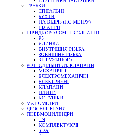
ГЛУШНИКИ/ЗАГЛУШКИ
ТРУБКИ
СПІРАЛЬНІ
БУХТИ
НА ВІДРІЗ (ПО МЕТРУ)
ШЛАНГИ
ШВИДКОРОЗ`ЄМНІ З`ЄДНАННЯ
P5
ЯЛИНКА
ВНУТРІШНЯ РІЗЬБА
ЗОВНІШНЯ РІЗЬБА
З ПРУЖИНОЮ
РОЗПОДІЛЬНИКИ, КЛАПАНИ
МЕХАНІЧНІ
ЕЛЕКТРОМЕХАНІЧНІ
ЕЛЕКТРИЧНІ
КЛАПАНИ
ПЛИТИ
КОТУШКИ
МАНОМЕТРИ
ДРОСЕЛІ, КРАНИ
ПНЕВМОЦИЛІНДРИ
TN
КОМПЛЕКТУЮЧІ
SDA