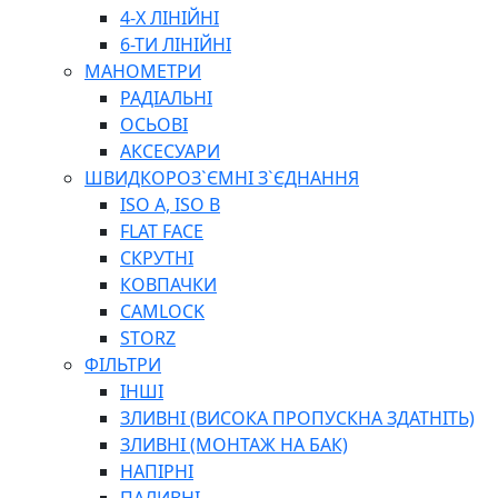
ПЛОСКОГУБЦІ
4-Х ЛІНІЙНІ
ВИКРУТКИ
6-ТИ ЛІНІЙНІ
КЛЮЧІ
МАНОМЕТРИ
ГОЛОВКИ, ТРІЩАТКИ, ВОРОТКИ, ПЕРЕХІДНИКИ
РАДІАЛЬНІ
ЗУБИЛА, МОЛОТКИ, СОКИРИ, СТАМЕСКИ, ДОЛОТА
ОСЬОВІ
СТРУПЦИНИ, ЛЕЩАТА
АКСЕСУАРИ
ВИМІРЮВАЛЬНІ ІНСТРУМЕНТИ
ШВИДКОРОЗ`ЄМНІ З`ЄДНАННЯ
БУДІВЕЛЬНИЙ ІНСТРУМЕНТ
ISO A, ISO B
ШЛАНГИ
FLAT FACE
ГОСПОДАРСЬКІ ТОВАРИ
СКРУТНІ
ПНЕВМАТИЧНІ ІНСТРУМЕНТИ
КОВПАЧКИ
З'ЄДНУВАЛЬНІ ІНСТРУМЕНТИ ТА МАТЕРІАЛИ
CAMLOCK
ЯЩИКИ, ШАФИ, ТА СУМКИ ДЛЯ ІНСТРУМЕНТІВ
STORZ
ЗАСОБИ ЗАХИСТУ
ФІЛЬТРИ
СТЕПЛЕРИ, ЗАКЛЕПОЧНИКИ
ІНШІ
ГІДРАВЛІЧНІ ІНСТРУМЕНТИ
ЗЛИВНІ (ВИСОКА ПРОПУСКНА ЗДАТНІТЬ)
ТЕХНІЧНА ХІМІЯ
ЗЛИВНІ (МОНТАЖ НА БАК)
НАПІРНІ