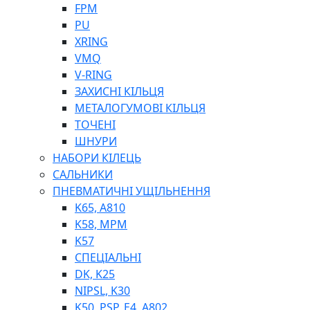
ШЛАНГИ, ТРУБКИ
FPM
ШПРИЦИ МАСТИЛЬНІ
PU
РУКАВА
XRING
VMQ
V-RING
ЗАХИСНІ КІЛЬЦЯ
МЕТАЛОГУМОВІ КІЛЬЦЯ
ТОЧЕНІ
ШНУРИ
НАБОРИ КІЛЕЦЬ
ТОСОЛ, АНТИФРИЗ
САЛЬНИКИ
ОЛИВА-ПАЛИВО
ПНЕВМАТИЧНІ УЩІЛЬНЕННЯ
ПОВІТРЯ-ВОДА
K65, A810
ДЛЯ ЗВАРЮВАННЯ
K58, MPM
НАПІРНО-ВСМОКТУЮЧІ
K57
АЗС
СПЕЦІАЛЬНІ
DK, K25
NIPSL, K30
K50, PSP, E4, A802