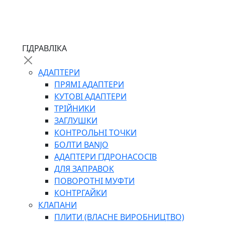
ЧЕРВ`ЯЧНІ
ГІДРАВЛІКА
СИЛОВІ
ДРОТЯНІ
АДАПТЕРИ
ПРУЖИННІ
ПРЯМІ АДАПТЕРИ
НЕЙЛОНОВІ
КУТОВІ АДАПТЕРИ
ПРОРЕЗИНЕНІ
ТРІЙНИКИ
АВТОТОВАРИ
ЗАГЛУШКИ
КОНТРОЛЬНІ ТОЧКИ
БОЛТИ BANJO
АДАПТЕРИ ГІДРОНАСОСІВ
ДЛЯ ЗАПРАВОК
ПОВОРОТНІ МУФТИ
КОНТРГАЙКИ
АВТОХІМІЯ
КЛАПАНИ
ДОМКРАТИ
ПЛИТИ (ВЛАСНЕ ВИРОБНИЦТВО)