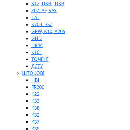
K12, DKBI, DKB
BIMETAL
Z07, AF, VAY
ВК-1
CAT
ВК-2
K703, BSZ
Е90, E92
GPW, K10, A205
GT, HRC
GHD
EB
H844
Е92F
К101
SINT, E60
ТОЧЕНІ
BRS
ДСТУ
SL
ШТОКОВІ
ПНЕВМАТИКА
HBI
FR200
K22
K33
K38
K32
K37
ФІТИНГИ
K35