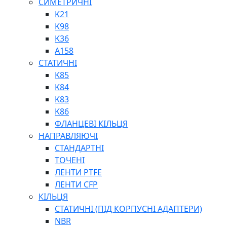
СИМЕТРИЧНІ
ШАРНІРНІ ПІДШИПНИКИ
K21
ВУХА ГІДРОЦИЛІНДРА
K98
ТРУБИ ХОНІНГОВАНІ
K36
ШТОКИ ХРОМОВАНІ
A158
МАСТИЛЬНЕ ОБЛАДНАННЯ
СТАТИЧНІ
K85
K84
K83
K86
ФЛАНЦЕВІ КІЛЬЦЯ
НАПРАВЛЯЮЧІ
СОЖ
СТАНДАРТНІ
ПІСТОЛЕТИ
ТОЧЕНІ
НАСОСИ ТА ПОМПИ
ЛЕНТИ PTFE
НАГНІТАЧІ
ЛЕНТИ CFP
МУФТИ (НАСАДКИ) ДЛЯ ШПРИЦІВ
КІЛЬЦЯ
МАСЛЯНКИ, ЛІЙКИ
СТАТИЧНІ (ПІД КОРПУСНІ АДАПТЕРИ)
ПРЕС-МАСЛЯНКИ
NBR