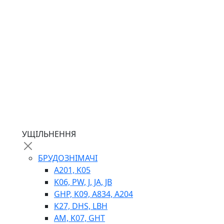
ГІДРОМОТОРИ
ГІДРОНАСОСИ
НАСОСИ-ДОЗАТОРИ
ГІДРОЦИЛІНДРИ
МАСЛОСТАНЦІЇ
ГІДРОАКУМУЛЯТОРИ ТА КОМПЛЕКТУЮЧІ
ЕЛЕКТРОПРИВІД
ТЕПЛООБМІННИКИ
ГІДРОФІКАЦІЯ ТЯГАЧІВ
КОНТРОЛЬНО-ВИМІРЮВАЛЬНА АПАРАТУРА
РОТАТОРИ
ЛЕБІДКИ
УЩІЛЬНЕННЯ
ВТУЛКИ
БРУДОЗНІМАЧІ
A201, K05
K06, PW, J, JA, JB
GHP, K09, A834, A204
K27, DHS, LBH
AM, K07, GHT