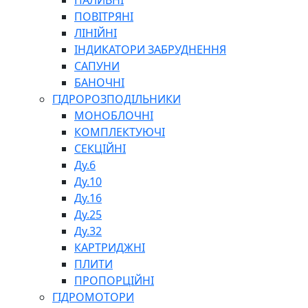
ПАЛИВНІ
ПОВІТРЯНІ
ЛІНІЙНІ
ІНДИКАТОРИ ЗАБРУДНЕННЯ
САПУНИ
БАНОЧНІ
СПЕЦІАЛЬНІ
ГІДРОРОЗПОДІЛЬНИКИ
ОЛИВИ
МОНОБЛОЧНІ
ГЕРМЕТИКИ
КОМПЛЕКТУЮЧІ
ЗМАЗКИ
СЕКЦІЙНІ
КЛЕЇ, ЦЕМЕНТИ, ЕПОКСИДКИ
Ду.6
РЕМОНТ ГІДРОЦИЛІНДРІВ
Ду.10
Ду.16
Ду.25
Ду.32
КАРТРИДЖНІ
ПЛИТИ
ПРОПОРЦІЙНІ
БОРЕКС, ЕО
ГІДРОМОТОРИ