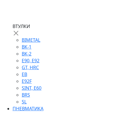
ВТУЛКИ
BIMETAL
ВК-1
ВК-2
Е90, E92
GT, HRC
EB
Е92F
SINT, E60
BRS
SL
ПНЕВМАТИКА