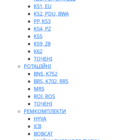
K51, EU
K52, PDU, BWA
PP, K53
ФІЛЬТРИ ДЛЯ ПАЛЬНОГО
K54, PZ
ПІДДОНИ ДЛЯ БОЧОК
K55
МОДУЛЬНІ АЗС
K59, Z8
МЕТРОЛОГІЧНЕ ОБЛАДНАННЯ
K62
ЛІЧИЛЬНИКИ І ВИТРАТОМІРИ ДЛЯ ПАЛЬНОГО
ТОЧЕНІ
КОТУШКИ ДЛЯ ШЛАНГІВ
РОТАЦІЙНІ
НАСОСИ ДЛЯ ПАЛЬНОГО
BNS, K752
МОБІЛЬНІ КОЛОНКИ ТА КОМПЛЕКТИ ЗАПРАВКИ
BRS, K702, RRS
СТАЦІОНАРНІ КОЛОНКИ
MRS
ПІСТОЛЕТИ
ROI, ROS
КОМПЛЕКТУЮЧІ ДЛЯ РУКАВІВ ВИСОКОГО ТИСКУ
ТОЧЕНІ
РЕМКОМПЛЕКТИ
HYVA
JCB
BOBCAT