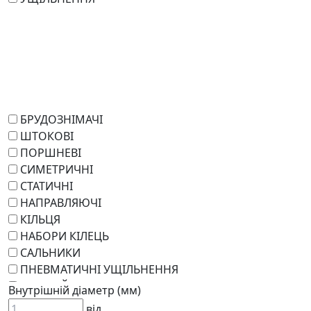
БРУДОЗНІМАЧІ
ШТОКОВІ
ПОРШНЕВІ
СИМЕТРИЧНІ
СТАТИЧНІ
НАПРАВЛЯЮЧІ
КІЛЬЦЯ
НАБОРИ КІЛЕЦЬ
САЛЬНИКИ
ПНЕВМАТИЧНІ УЩІЛЬНЕННЯ
РОТАЦІЙНІ
Внутрішній діаметр (мм)
РЕМКОМПЛЕКТИ
від