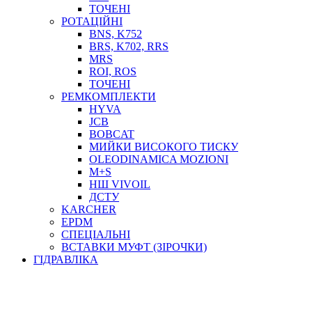
ТОСОЛ, АНТИФРИЗ
ТОЧЕНІ
ОЛИВА-ПАЛИВО
РОТАЦІЙНІ
BNS, K752
ПОВІТРЯ-ВОДА
BRS, K702, RRS
ДЛЯ ЗВАРЮВАННЯ
MRS
НАПІРНО-ВСМОКТУЮЧІ
ROI, ROS
АЗС
ТОЧЕНІ
РЕМКОМПЛЕКТИ
HYVA
JCB
BOBCAT
МИЙКИ ВИСОКОГО ТИСКУ
OLEODINAMICA MOZIONI
M+S
НШ VIVOIL
ДСТУ
ФІЛЬТРИ ДЛЯ ПАЛЬНОГО
KARCHER
ПІДДОНИ ДЛЯ БОЧОК
EPDM
МОДУЛЬНІ АЗС
СПЕЦІАЛЬНІ
МЕТРОЛОГІЧНЕ ОБЛАДНАННЯ
ВСТАВКИ МУФТ (ЗІРОЧКИ)
ЛІЧИЛЬНИКИ І ВИТРАТОМІРИ ДЛЯ ПАЛЬНОГО
ГІДРАВЛІКА
КОТУШКИ ДЛЯ ШЛАНГІВ
НАСОСИ ДЛЯ ПАЛЬНОГО
МОБІЛЬНІ КОЛОНКИ ТА КОМПЛЕКТИ ЗАПРАВКИ
СТАЦІОНАРНІ КОЛОНКИ