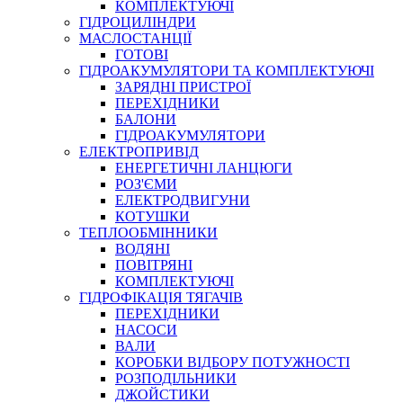
КОМПЛЕКТУЮЧІ
ГІДРОЦИЛІНДРИ
МАСЛОСТАНЦІЇ
ГОТОВІ
ГІДРОАКУМУЛЯТОРИ ТА КОМПЛЕКТУЮЧІ
СПЕЦІАЛЬНІ
ЗАРЯДНІ ПРИСТРОЇ
ОЛИВИ
ПЕРЕХІДНИКИ
БАЛОНИ
ГЕРМЕТИКИ
ГІДРОАКУМУЛЯТОРИ
ЗМАЗКИ
ЕЛЕКТРОПРИВІД
КЛЕЇ, ЦЕМЕНТИ, ЕПОКСИДКИ
ЕНЕРГЕТИЧНІ ЛАНЦЮГИ
РЕМОНТ ГІДРОЦИЛІНДРІВ
РОЗ'ЄМИ
ЕЛЕКТРОДВИГУНИ
КОТУШКИ
ТЕПЛООБМІННИКИ
ВОДЯНІ
ПОВІТРЯНІ
КОМПЛЕКТУЮЧІ
ГІДРОФІКАЦІЯ ТЯГАЧІВ
ПЕРЕХІДНИКИ
НАСОСИ
БОРЕКС, ЕО
ВАЛИ
КОРОБКИ ВІДБОРУ ПОТУЖНОСТІ
РОЗПОДІЛЬНИКИ
ДЖОЙСТИКИ