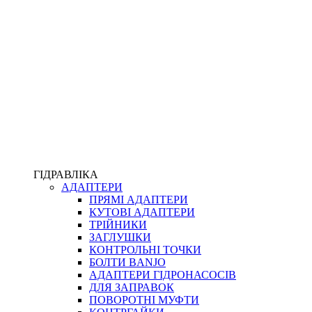
ПІСТОЛЕТИ
КОМПЛЕКТУЮЧІ ДЛЯ РУКАВІВ ВИСОКОГО ТИСКУ
КП
ВЕРСТАТИ
ФІТИНГИ ДІАГНОСТИЧНІ
ГІДРАВЛІКА
АДАПТЕРИ
АКСЕСУАРИ
ПРЯМІ АДАПТЕРИ
ТРУБКИ ТА КОМПЛЕКТУЮЧІ
КУТОВІ АДАПТЕРИ
ФІТИНГИ ГІДРАВЛІЧНІ
ТРІЙНИКИ
ФІТИНГИ КОНДИЦІОНЕРНІ
ЗАГЛУШКИ
ЗАХИСТ РУКАВІВ
КОНТРОЛЬНІ ТОЧКИ
ФІТИНГИ KARCHER
БОЛТИ BANJO
ФІТИНГИ НА ПІДЙОМ КАБІНИ
АДАПТЕРИ ГІДРОНАСОСІВ
РУКАВА
ДЛЯ ЗАПРАВОК
КОНЕКТОРИ
ПОВОРОТНІ МУФТИ