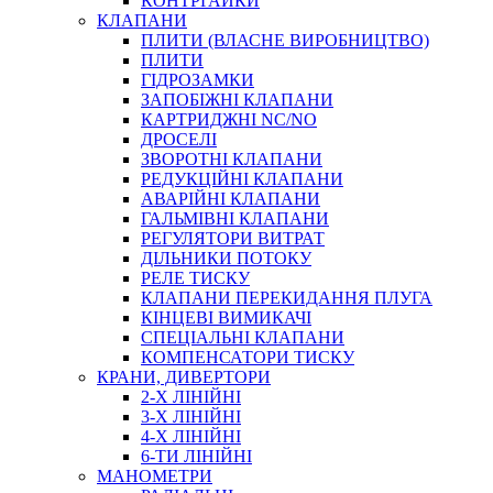
КОНТРГАЙКИ
МУФТИ
КЛАПАНИ
ХОМУТИ
ПЛИТИ (ВЛАСНЕ ВИРОБНИЦТВО)
ПЛИТИ
ГІДРОЗАМКИ
ЗАПОБІЖНІ КЛАПАНИ
КАРТРИДЖНІ NC/NO
ДРОСЕЛІ
ЗВОРОТНІ КЛАПАНИ
РЕДУКЦІЙНІ КЛАПАНИ
АВАРІЙНІ КЛАПАНИ
ЧЕРВ`ЯЧНІ
ГАЛЬМІВНІ КЛАПАНИ
СИЛОВІ
РЕГУЛЯТОРИ ВИТРАТ
ДІЛЬНИКИ ПОТОКУ
ДРОТЯНІ
РЕЛЕ ТИСКУ
ПРУЖИННІ
КЛАПАНИ ПЕРЕКИДАННЯ ПЛУГА
НЕЙЛОНОВІ
КІНЦЕВІ ВИМИКАЧІ
ПРОРЕЗИНЕНІ
СПЕЦІАЛЬНІ КЛАПАНИ
АВТОТОВАРИ
КОМПЕНСАТОРИ ТИСКУ
КРАНИ, ДИВЕРТОРИ
2-Х ЛІНІЙНІ
3-Х ЛІНІЙНІ
4-Х ЛІНІЙНІ
6-ТИ ЛІНІЙНІ
МАНОМЕТРИ