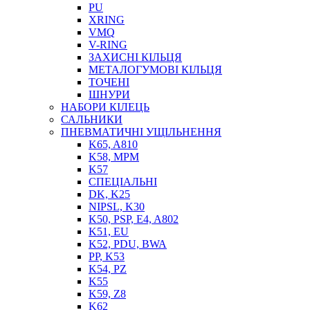
PU
XRING
VMQ
V-RING
ЗАХИСНІ КІЛЬЦЯ
МЕТАЛОГУМОВІ КІЛЬЦЯ
СОЖ
ТОЧЕНІ
ПІСТОЛЕТИ
ШНУРИ
НАСОСИ ТА ПОМПИ
НАБОРИ КІЛЕЦЬ
НАГНІТАЧІ
САЛЬНИКИ
МУФТИ (НАСАДКИ) ДЛЯ ШПРИЦІВ
ПНЕВМАТИЧНІ УЩІЛЬНЕННЯ
МАСЛЯНКИ, ЛІЙКИ
K65, A810
ПРЕС-МАСЛЯНКИ
K58, MPM
ШЛАНГИ, ТРУБКИ
K57
СПЕЦІАЛЬНІ
ШПРИЦИ МАСТИЛЬНІ
DK, K25
РУКАВА
NIPSL, K30
K50, PSP, E4, A802
K51, EU
K52, PDU, BWA
PP, K53
K54, PZ
K55
K59, Z8
K62