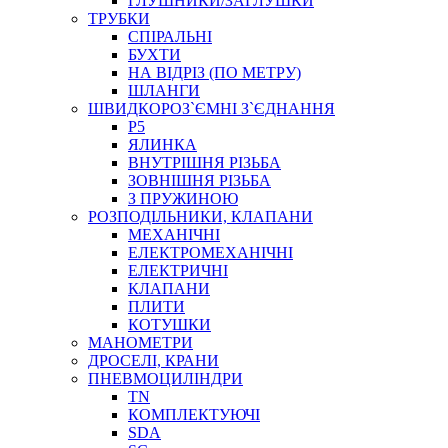
ГЛУШНИКИ/ЗАГЛУШКИ
ТРУБКИ
СПІРАЛЬНІ
БУХТИ
НА ВІДРІЗ (ПО МЕТРУ)
ШЛАНГИ
ШВИДКОРОЗ`ЄМНІ З`ЄДНАННЯ
P5
ЯЛИНКА
ВНУТРІШНЯ РІЗЬБА
ЗОВНІШНЯ РІЗЬБА
З ПРУЖИНОЮ
РОЗПОДІЛЬНИКИ, КЛАПАНИ
МЕХАНІЧНІ
ЕЛЕКТРОМЕХАНІЧНІ
ЕЛЕКТРИЧНІ
КЛАПАНИ
ПЛИТИ
КОТУШКИ
МАНОМЕТРИ
ДРОСЕЛІ, КРАНИ
ПНЕВМОЦИЛІНДРИ
TN
КОМПЛЕКТУЮЧІ
SDA