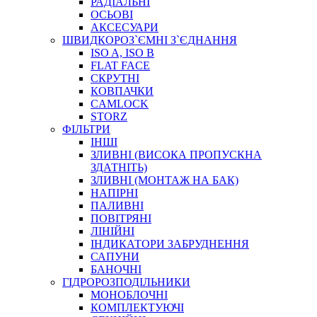
РАДІАЛЬНІ
ОСЬОВІ
АКСЕСУАРИ
АВТОХІМІЯ
ШВИДКОРОЗ`ЄМНІ З`ЄДНАННЯ
ДОМКРАТИ
ISO A, ISO B
НАБОРИ ЗАПОБІЖНИКІВ, КЛЕМ, АКСЕСУАРІВ
FLAT FACE
НАСОСИ, КОМПРЕСОРИ, МАНОМЕТРИ
СКРУТНІ
ПАСТА, АНТИСЕПТИК
КОВПАЧКИ
ІНСТРУМЕНТ
CAMLOCK
STORZ
ФІЛЬТРИ
ІНШІ
ЗЛИВНІ (ВИСОКА ПРОПУСКНА
ЗДАТНІТЬ)
ЗЛИВНІ (МОНТАЖ НА БАК)
НАПІРНІ
ПАЛИВНІ
ПОВІТРЯНІ
САДОВИЙ ІНВЕНТАР
ЛІНІЙНІ
ЕЛЕКТРИЧНІ ПРИЛАДИ
ІНДИКАТОРИ ЗАБРУДНЕННЯ
ПАЛЬНИКИ, ПАЯЛЬНИКИ, ПАЯЛЬНІ ЛАМПИ
САПУНИ
ІНСТРУМЕНТИ ДЛЯ ЕЛЕКТРИКА
БАНОЧНІ
ЕЛЕКТРОІНСТРУМЕНТИ
ГІДРОРОЗПОДІЛЬНИКИ
ЗАМКИ І КОМПЛЕКТУЮЧІ
МОНОБЛОЧНІ
КОМПЛЕКТУЮЧІ
ІНСТРУМЕНТИ ДЛЯ ЗВАРЮВАННЯ, АКСЕСУАРИ