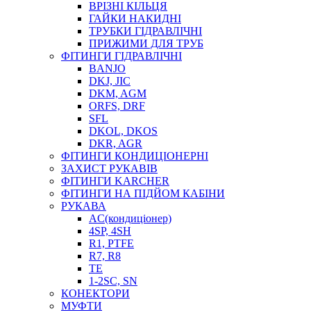
ВРІЗНІ КІЛЬЦЯ
ГАЙКИ НАКИДНІ
ТРУБКИ ГІДРАВЛІЧНІ
ПРИЖИМИ ДЛЯ ТРУБ
ФІТИНГИ ГІДРАВЛІЧНІ
BANJO
DKJ, JIC
DKM, AGM
ORFS, DRF
SFL
DKOL, DKOS
DKR, AGR
ФІТИНГИ КОНДИЦІОНЕРНІ
ЗАХИСТ РУКАВІВ
ФІТИНГИ KARCHER
ФІТИНГИ НА ПІДЙОМ КАБІНИ
РУКАВА
AC(кондиціонер)
4SP, 4SH
R1, PTFE
R7, R8
TE
1-2SC, SN
КОНЕКТОРИ
МУФТИ