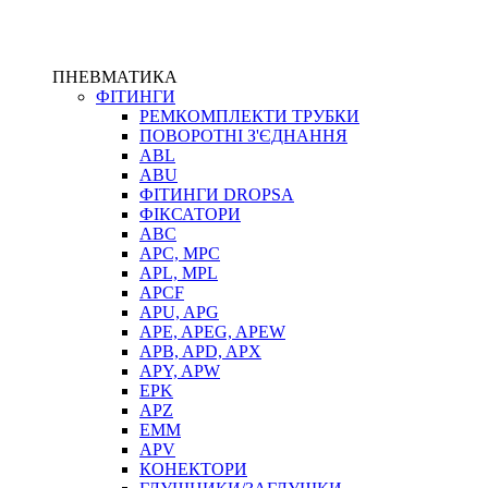
ПНЕВМАТИКА
ФІТИНГИ
РЕМКОМПЛЕКТИ ТРУБКИ
ПОВОРОТНІ З'ЄДНАННЯ
ABL
ABU
ФІТИНГИ DROPSA
ФІКСАТОРИ
ABC
APC, MPC
APL, MPL
APCF
APU, APG
APE, APEG, APEW
APB, APD, APX
APY, APW
EPK
APZ
EMM
APV
КОНЕКТОРИ