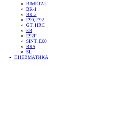
BIMETAL
ВК-1
ВК-2
Е90, E92
GT, HRC
EB
Е92F
SINT, E60
BRS
SL
ПНЕВМАТИКА