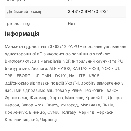
2.48"x2.874"x0.472"
Дюймовий розмір
Нет
protect_ring
Інформація
Манжета гідравлічна 73х63х12 YA PU - поршневе ущільнення
односторонньої дії, з укороченою зовнішньою губкою.
Виготовляються з матеріалів NBR (нітрильний каучук) та PU
(поліуретан). Аналоги: ALP - A102, KASTAS - K23, NOK - U1,
TRELLEBORG - UP, DMH - DK101, HALLITE - K606
Здійснюємо відправки по всій Україні. Зробіть замовлення у
нас, і ми відправимо ваш товар у Рівне, Тернопіль, Івано-
Франківськ, Житомир, Харків, Миколаїв, Кривий Ріг, Дніпро,
Херсон, Запоріжжя, Одесу, Ужгород, Мукачеве, Львів,
Кременчук, Вінницю, Суми, Полтаву, Чернігів, Черкаси,
Кропивиницький, Чернівці