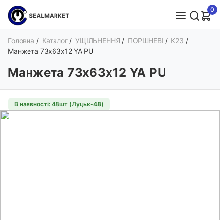
0
Головна
/
Каталог
/
УЩІЛЬНЕННЯ
/
ПОРШНЕВІ
/
K23
/
Манжета 73х63х12 YA PU
Манжета 73х63х12 YA PU
В наявності: 48шт (Луцьк-
48
)