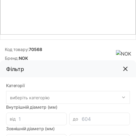
Код товару:
70568
Бренд:
NOK
Фільтр
105.00грн
Категорії
-
+
В корзину
Каталог
виберіть категорію
Внутрішній діаметр (мм)
Знайшли дешевше?
96.25 при замовленні на загальну сумму 1000 грн.
від
до
Зовнішній діаметр (мм)