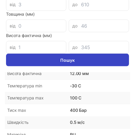
від
до
Параметри
Товщина (мм)
NOK
Виробник
від
до
Висота фактична (мм)
Японія
Країна-виробник
від
до
63.00 мм
Внутрішній діаметр
73.00 мм
Зовнішній діаметр
12.00 мм
Висота фактична
-30 С
Температура min
100 С
Температура max
400 Бар
Тиск max
0.5 м/с
Швидкість
PU
Матеріал