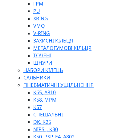
ШЛАНГИ, ТРУБКИ
FPM
ШПРИЦИ МАСТИЛЬНІ
PU
РУКАВА
XRING
VMQ
V-RING
ЗАХИСНІ КІЛЬЦЯ
МЕТАЛОГУМОВІ КІЛЬЦЯ
ТОЧЕНІ
ШНУРИ
НАБОРИ КІЛЕЦЬ
ТОСОЛ, АНТИФРИЗ
САЛЬНИКИ
ОЛИВА-ПАЛИВО
ПНЕВМАТИЧНІ УЩІЛЬНЕННЯ
ПОВІТРЯ-ВОДА
K65, A810
ДЛЯ ЗВАРЮВАННЯ
K58, MPM
НАПІРНО-ВСМОКТУЮЧІ
K57
АЗС
СПЕЦІАЛЬНІ
DK, K25
NIPSL, K30
K50, PSP, E4, A802