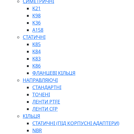
СИМЕТРИЧНІ
ШАРНІРНІ ПІДШИПНИКИ
K21
ВУХА ГІДРОЦИЛІНДРА
K98
ТРУБИ ХОНІНГОВАНІ
K36
ШТОКИ ХРОМОВАНІ
A158
МАСТИЛЬНЕ ОБЛАДНАННЯ
СТАТИЧНІ
K85
K84
K83
K86
ФЛАНЦЕВІ КІЛЬЦЯ
НАПРАВЛЯЮЧІ
СОЖ
СТАНДАРТНІ
ПІСТОЛЕТИ
ТОЧЕНІ
НАСОСИ ТА ПОМПИ
ЛЕНТИ PTFE
НАГНІТАЧІ
ЛЕНТИ CFP
МУФТИ (НАСАДКИ) ДЛЯ ШПРИЦІВ
КІЛЬЦЯ
МАСЛЯНКИ, ЛІЙКИ
СТАТИЧНІ (ПІД КОРПУСНІ АДАПТЕРИ)
ПРЕС-МАСЛЯНКИ
NBR