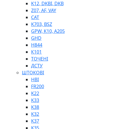
K12, DKBI, DKB
BIMETAL
Z07, AF, VAY
ВК-1
CAT
ВК-2
K703, BSZ
Е90, E92
GPW, K10, A205
GT, HRC
GHD
EB
H844
Е92F
К101
SINT, E60
ТОЧЕНІ
BRS
ДСТУ
SL
ШТОКОВІ
ПНЕВМАТИКА
HBI
FR200
K22
K33
K38
K32
K37
ФІТИНГИ
K35