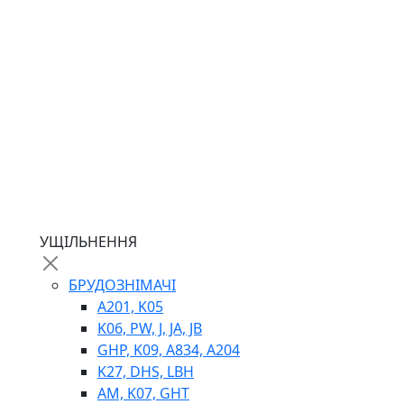
ГІДРОМОТОРИ
ГІДРОНАСОСИ
НАСОСИ-ДОЗАТОРИ
ГІДРОЦИЛІНДРИ
МАСЛОСТАНЦІЇ
ГІДРОАКУМУЛЯТОРИ ТА КОМПЛЕКТУЮЧІ
ЕЛЕКТРОПРИВІД
ТЕПЛООБМІННИКИ
ГІДРОФІКАЦІЯ ТЯГАЧІВ
КОНТРОЛЬНО-ВИМІРЮВАЛЬНА АПАРАТУРА
РОТАТОРИ
ЛЕБІДКИ
УЩІЛЬНЕННЯ
ВТУЛКИ
БРУДОЗНІМАЧІ
A201, K05
K06, PW, J, JA, JB
GHP, K09, A834, A204
K27, DHS, LBH
AM, K07, GHT