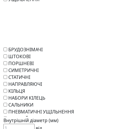
БРУДОЗНІМАЧІ
ШТОКОВІ
ПОРШНЕВІ
СИМЕТРИЧНІ
СТАТИЧНІ
НАПРАВЛЯЮЧІ
КІЛЬЦЯ
НАБОРИ КІЛЕЦЬ
САЛЬНИКИ
ПНЕВМАТИЧНІ УЩІЛЬНЕННЯ
РОТАЦІЙНІ
Внутрішній діаметр (мм)
РЕМКОМПЛЕКТИ
від