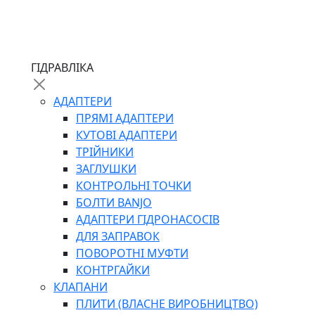
ЧЕРВ`ЯЧНІ
ГІДРАВЛІКА
СИЛОВІ
ДРОТЯНІ
АДАПТЕРИ
ПРУЖИННІ
ПРЯМІ АДАПТЕРИ
НЕЙЛОНОВІ
КУТОВІ АДАПТЕРИ
ПРОРЕЗИНЕНІ
ТРІЙНИКИ
АВТОТОВАРИ
ЗАГЛУШКИ
КОНТРОЛЬНІ ТОЧКИ
БОЛТИ BANJO
АДАПТЕРИ ГІДРОНАСОСІВ
ДЛЯ ЗАПРАВОК
ПОВОРОТНІ МУФТИ
КОНТРГАЙКИ
АВТОХІМІЯ
КЛАПАНИ
ДОМКРАТИ
ПЛИТИ (ВЛАСНЕ ВИРОБНИЦТВО)