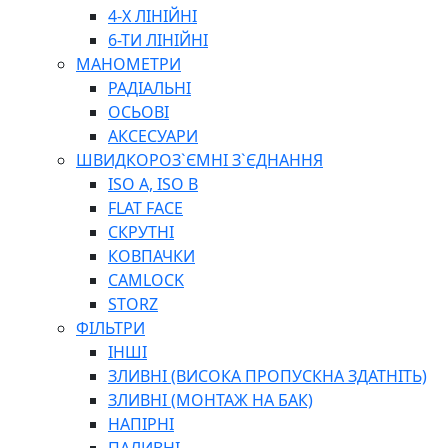
ПЛОСКОГУБЦІ
4-Х ЛІНІЙНІ
ВИКРУТКИ
6-ТИ ЛІНІЙНІ
КЛЮЧІ
МАНОМЕТРИ
ГОЛОВКИ, ТРІЩАТКИ, ВОРОТКИ, ПЕРЕХІДНИКИ
РАДІАЛЬНІ
ЗУБИЛА, МОЛОТКИ, СОКИРИ, СТАМЕСКИ, ДОЛОТА
ОСЬОВІ
СТРУПЦИНИ, ЛЕЩАТА
АКСЕСУАРИ
ВИМІРЮВАЛЬНІ ІНСТРУМЕНТИ
ШВИДКОРОЗ`ЄМНІ З`ЄДНАННЯ
БУДІВЕЛЬНИЙ ІНСТРУМЕНТ
ISO A, ISO B
ШЛАНГИ
FLAT FACE
ГОСПОДАРСЬКІ ТОВАРИ
СКРУТНІ
ПНЕВМАТИЧНІ ІНСТРУМЕНТИ
КОВПАЧКИ
З'ЄДНУВАЛЬНІ ІНСТРУМЕНТИ ТА МАТЕРІАЛИ
CAMLOCK
ЯЩИКИ, ШАФИ, ТА СУМКИ ДЛЯ ІНСТРУМЕНТІВ
STORZ
ЗАСОБИ ЗАХИСТУ
ФІЛЬТРИ
СТЕПЛЕРИ, ЗАКЛЕПОЧНИКИ
ІНШІ
ГІДРАВЛІЧНІ ІНСТРУМЕНТИ
ЗЛИВНІ (ВИСОКА ПРОПУСКНА ЗДАТНІТЬ)
ТЕХНІЧНА ХІМІЯ
ЗЛИВНІ (МОНТАЖ НА БАК)
НАПІРНІ