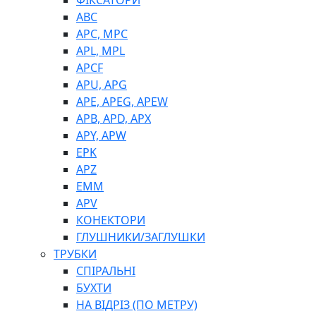
ФІКСАТОРИ
ABC
APC, MPC
APL, MPL
APCF
APU, APG
APE, APEG, APEW
APB, APD, APX
APY, APW
EPK
APZ
EMM
APV
КОНЕКТОРИ
ГЛУШНИКИ/ЗАГЛУШКИ
ТРУБКИ
СПІРАЛЬНІ
БУХТИ
НА ВІДРІЗ (ПО МЕТРУ)