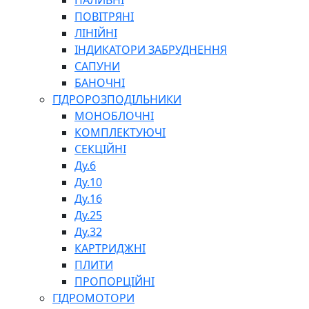
ПАЛИВНІ
ПОВІТРЯНІ
ЛІНІЙНІ
ІНДИКАТОРИ ЗАБРУДНЕННЯ
САПУНИ
БАНОЧНІ
СПЕЦІАЛЬНІ
ГІДРОРОЗПОДІЛЬНИКИ
ОЛИВИ
МОНОБЛОЧНІ
ГЕРМЕТИКИ
КОМПЛЕКТУЮЧІ
ЗМАЗКИ
СЕКЦІЙНІ
КЛЕЇ, ЦЕМЕНТИ, ЕПОКСИДКИ
Ду.6
РЕМОНТ ГІДРОЦИЛІНДРІВ
Ду.10
Ду.16
Ду.25
Ду.32
КАРТРИДЖНІ
ПЛИТИ
ПРОПОРЦІЙНІ
БОРЕКС, ЕО
ГІДРОМОТОРИ