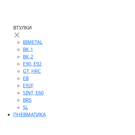
ВТУЛКИ
BIMETAL
ВК-1
ВК-2
Е90, E92
GT, HRC
EB
Е92F
SINT, E60
BRS
SL
ПНЕВМАТИКА