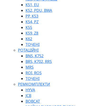
K51, EU
K52, PDU, BWA
PP, K53
ФІЛЬТРИ ДЛЯ ПАЛЬНОГО
K54, PZ
ПІДДОНИ ДЛЯ БОЧОК
K55
МОДУЛЬНІ АЗС
K59, Z8
МЕТРОЛОГІЧНЕ ОБЛАДНАННЯ
K62
ЛІЧИЛЬНИКИ І ВИТРАТОМІРИ ДЛЯ ПАЛЬНОГО
ТОЧЕНІ
КОТУШКИ ДЛЯ ШЛАНГІВ
РОТАЦІЙНІ
НАСОСИ ДЛЯ ПАЛЬНОГО
BNS, K752
МОБІЛЬНІ КОЛОНКИ ТА КОМПЛЕКТИ ЗАПРАВКИ
BRS, K702, RRS
СТАЦІОНАРНІ КОЛОНКИ
MRS
ПІСТОЛЕТИ
ROI, ROS
КОМПЛЕКТУЮЧІ ДЛЯ РУКАВІВ ВИСОКОГО ТИСКУ
ТОЧЕНІ
РЕМКОМПЛЕКТИ
HYVA
JCB
BOBCAT