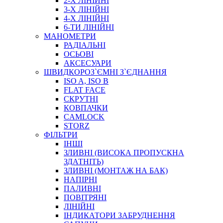
2-Х ЛІНІЙНІ
3-Х ЛІНІЙНІ
4-Х ЛІНІЙНІ
6-ТИ ЛІНІЙНІ
МАНОМЕТРИ
РАДІАЛЬНІ
ОСЬОВІ
АКСЕСУАРИ
АВТОХІМІЯ
ШВИДКОРОЗ`ЄМНІ З`ЄДНАННЯ
ДОМКРАТИ
ISO A, ISO B
НАБОРИ ЗАПОБІЖНИКІВ, КЛЕМ, АКСЕСУАРІВ
FLAT FACE
НАСОСИ, КОМПРЕСОРИ, МАНОМЕТРИ
СКРУТНІ
ПАСТА, АНТИСЕПТИК
КОВПАЧКИ
ІНСТРУМЕНТ
CAMLOCK
STORZ
ФІЛЬТРИ
ІНШІ
ЗЛИВНІ (ВИСОКА ПРОПУСКНА
ЗДАТНІТЬ)
ЗЛИВНІ (МОНТАЖ НА БАК)
НАПІРНІ
ПАЛИВНІ
ПОВІТРЯНІ
САДОВИЙ ІНВЕНТАР
ЛІНІЙНІ
ЕЛЕКТРИЧНІ ПРИЛАДИ
ІНДИКАТОРИ ЗАБРУДНЕННЯ
ПАЛЬНИКИ, ПАЯЛЬНИКИ, ПАЯЛЬНІ ЛАМПИ