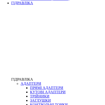
ЛІЧИЛЬНИКИ І ВИТРАТОМІРИ ДЛЯ ПАЛЬНОГО
ГІДРАВЛІКА
КОТУШКИ ДЛЯ ШЛАНГІВ
НАСОСИ ДЛЯ ПАЛЬНОГО
МОБІЛЬНІ КОЛОНКИ ТА КОМПЛЕКТИ ЗАПРАВКИ
СТАЦІОНАРНІ КОЛОНКИ
ПІСТОЛЕТИ
КОМПЛЕКТУЮЧІ ДЛЯ РУКАВІВ ВИСОКОГО ТИСКУ
КП
ВЕРСТАТИ
ФІТИНГИ ДІАГНОСТИЧНІ
ГІДРАВЛІКА
АДАПТЕРИ
АКСЕСУАРИ
ПРЯМІ АДАПТЕРИ
ТРУБКИ ТА КОМПЛЕКТУЮЧІ
КУТОВІ АДАПТЕРИ
ФІТИНГИ ГІДРАВЛІЧНІ
ТРІЙНИКИ
ФІТИНГИ КОНДИЦІОНЕРНІ
ЗАГЛУШКИ
ЗАХИСТ РУКАВІВ
КОНТРОЛЬНІ ТОЧКИ