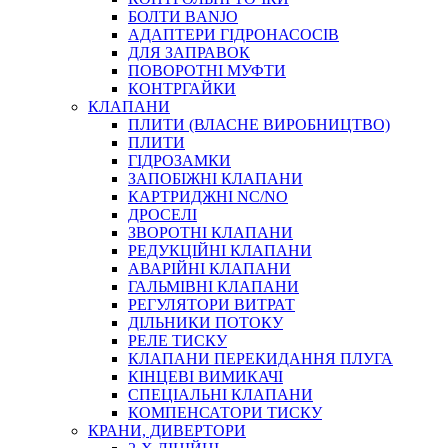
ФІТИНГИ KARCHER
БОЛТИ BANJO
ФІТИНГИ НА ПІДЙОМ КАБІНИ
АДАПТЕРИ ГІДРОНАСОСІВ
РУКАВА
ДЛЯ ЗАПРАВОК
КОНЕКТОРИ
ПОВОРОТНІ МУФТИ
КОНТРГАЙКИ
МУФТИ
КЛАПАНИ
ХОМУТИ
ПЛИТИ (ВЛАСНЕ ВИРОБНИЦТВО)
ПЛИТИ
ГІДРОЗАМКИ
ЗАПОБІЖНІ КЛАПАНИ
КАРТРИДЖНІ NC/NO
ДРОСЕЛІ
ЗВОРОТНІ КЛАПАНИ
РЕДУКЦІЙНІ КЛАПАНИ
АВАРІЙНІ КЛАПАНИ
ЧЕРВ`ЯЧНІ
ГАЛЬМІВНІ КЛАПАНИ
СИЛОВІ
РЕГУЛЯТОРИ ВИТРАТ
ДІЛЬНИКИ ПОТОКУ
ДРОТЯНІ
РЕЛЕ ТИСКУ
ПРУЖИННІ
КЛАПАНИ ПЕРЕКИДАННЯ ПЛУГА
НЕЙЛОНОВІ
КІНЦЕВІ ВИМИКАЧІ
ПРОРЕЗИНЕНІ
СПЕЦІАЛЬНІ КЛАПАНИ
АВТОТОВАРИ
КОМПЕНСАТОРИ ТИСКУ
КРАНИ, ДИВЕРТОРИ