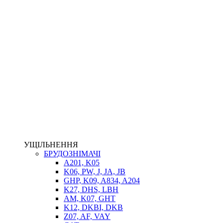
ФІЛЬТРИ
ГІДРОРОЗПОДІЛЬНИКИ
ГІДРОМОТОРИ
ГІДРОНАСОСИ
НАСОСИ-ДОЗАТОРИ
ГІДРОЦИЛІНДРИ
МАСЛОСТАНЦІЇ
ГІДРОАКУМУЛЯТОРИ ТА КОМПЛЕКТУЮЧІ
ЕЛЕКТРОПРИВІД
ТЕПЛООБМІННИКИ
ГІДРОФІКАЦІЯ ТЯГАЧІВ
КОНТРОЛЬНО-ВИМІРЮВАЛЬНА АПАРАТУРА
РОТАТОРИ
ЛЕБІДКИ
УЩІЛЬНЕННЯ
ВТУЛКИ
БРУДОЗНІМАЧІ
A201, K05
K06, PW, J, JA, JB
GHP, K09, A834, A204
K27, DHS, LBH
AM, K07, GHT
K12, DKBI, DKB
Z07, AF, VAY