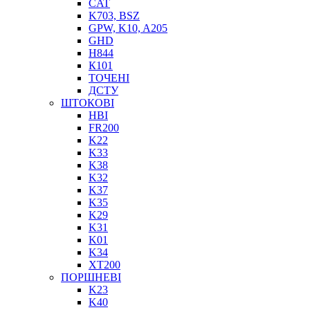
CAT
K703, BSZ
BIMETAL
GPW, K10, A205
ВК-1
GHD
ВК-2
H844
Е90, E92
К101
GT, HRC
ТОЧЕНІ
EB
ДСТУ
Е92F
ШТОКОВІ
SINT, E60
HBI
FR200
BRS
K22
SL
K33
ПНЕВМАТИКА
K38
K32
K37
K35
K29
K31
K01
K34
XT200
ФІТИНГИ
ПОРШНЕВІ
K23
ТРУБКИ
K40
ШВИДКОРОЗ`ЄМНІ З`ЄДНАННЯ