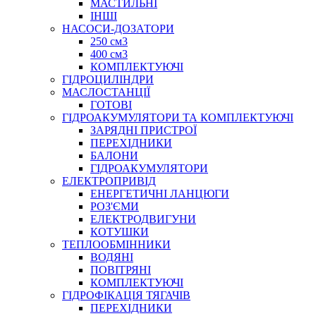
МАСТИЛЬНІ
ТЕХНІЧНА ХІМІЯ
ІНШІ
НАСОСИ-ДОЗАТОРИ
250 см3
400 см3
КОМПЛЕКТУЮЧІ
ГІДРОЦИЛІНДРИ
МАСЛОСТАНЦІЇ
ГОТОВІ
ГІДРОАКУМУЛЯТОРИ ТА КОМПЛЕКТУЮЧІ
СПЕЦІАЛЬНІ
ЗАРЯДНІ ПРИСТРОЇ
ОЛИВИ
ПЕРЕХІДНИКИ
БАЛОНИ
ГЕРМЕТИКИ
ГІДРОАКУМУЛЯТОРИ
ЗМАЗКИ
ЕЛЕКТРОПРИВІД
КЛЕЇ, ЦЕМЕНТИ, ЕПОКСИДКИ
ЕНЕРГЕТИЧНІ ЛАНЦЮГИ
РЕМОНТ ГІДРОЦИЛІНДРІВ
РОЗ'ЄМИ
ЕЛЕКТРОДВИГУНИ
КОТУШКИ
ТЕПЛООБМІННИКИ
ВОДЯНІ
ПОВІТРЯНІ
КОМПЛЕКТУЮЧІ
ГІДРОФІКАЦІЯ ТЯГАЧІВ
ПЕРЕХІДНИКИ