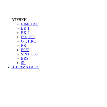
ВТУЛКИ
BIMETAL
ВК-1
ВК-2
Е90, E92
GT, HRC
EB
Е92F
SINT, E60
BRS
SL
ПНЕВМАТИКА