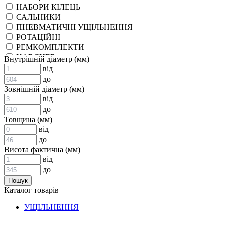
НАБОРИ КІЛЕЦЬ
САЛЬНИКИ
ПНЕВМАТИЧНІ УЩІЛЬНЕННЯ
РОТАЦІЙНІ
РЕМКОМПЛЕКТИ
KARCHER
Внутрішній діаметр (мм)
EPDM
від
СПЕЦІАЛЬНІ
до
ВСТАВКИ МУФТ (ЗІРОЧКИ)
Зовнішній діаметр (мм)
ГІДРАВЛІКА
від
до
Товщина (мм)
від
до
Висота фактична (мм)
від
до
АДАПТЕРИ
Каталог товарів
КЛАПАНИ
КРАНИ, ДИВЕРТОРИ
УЩІЛЬНЕННЯ
МАНОМЕТРИ
ШВИДКОРОЗ`ЄМНІ З`ЄДНАННЯ