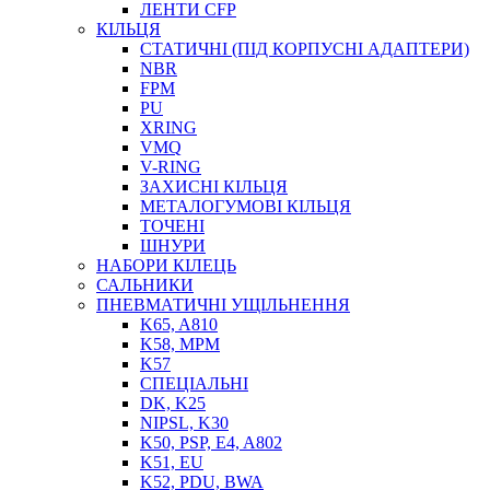
ЛЕНТИ CFP
МАСТИЛЬНЕ ОБЛАДНАННЯ
КІЛЬЦЯ
СТАТИЧНІ (ПІД КОРПУСНІ АДАПТЕРИ)
NBR
FPM
PU
XRING
VMQ
V-RING
ЗАХИСНІ КІЛЬЦЯ
МЕТАЛОГУМОВІ КІЛЬЦЯ
СОЖ
ТОЧЕНІ
ПІСТОЛЕТИ
ШНУРИ
НАСОСИ ТА ПОМПИ
НАБОРИ КІЛЕЦЬ
НАГНІТАЧІ
САЛЬНИКИ
МУФТИ (НАСАДКИ) ДЛЯ ШПРИЦІВ
ПНЕВМАТИЧНІ УЩІЛЬНЕННЯ
МАСЛЯНКИ, ЛІЙКИ
K65, A810
ПРЕС-МАСЛЯНКИ
K58, MPM
ШЛАНГИ, ТРУБКИ
K57
СПЕЦІАЛЬНІ
ШПРИЦИ МАСТИЛЬНІ
DK, K25
РУКАВА
NIPSL, K30
K50, PSP, E4, A802
K51, EU
K52, PDU, BWA