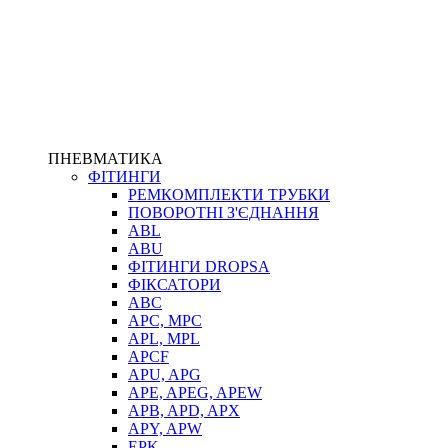
ПНЕВМАТИКА
ФІТИНГИ
РЕМКОМПЛЕКТИ ТРУБКИ
ПОВОРОТНІ З'ЄДНАННЯ
ABL
ABU
ФІТИНГИ DROPSA
ФІКСАТОРИ
ABC
APC, MPC
APL, MPL
APCF
APU, APG
APE, APEG, APEW
APB, APD, APX
APY, APW
EPK