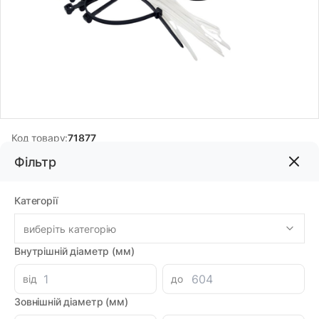
Код товару:
71877
Фільтр
128.63грн
Категорії
-
+
В корзину
виберіть категорію
Внутрішній діаметр (мм)
Знайшли дешевше?
110.25 при замовленні на загальну сумму 1000 грн.
від
до
Зовнішній діаметр (мм)