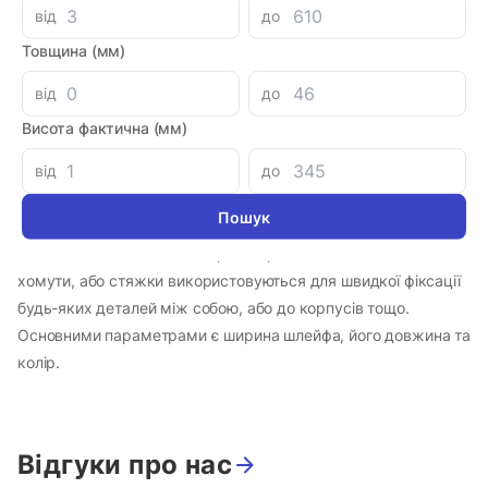
від
до
Параметри
Товщина (мм)
CT-B5250
Артикул
від
до
Виробник
Висота фактична (мм)
Країна-виробник
від
до
Інформація
Стяжка кабельна 5*250 чорний Apro 100шт - Пластикові
хомути, або стяжки використовуються для швидкої фіксації
будь-яких деталей між собою, або до корпусів тощо.
Основними параметрами є ширина шлейфа, його довжина та
колір.
Відгуки про нас