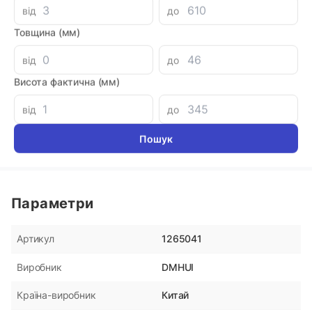
від
до
Аналоги
Товщина (мм)
від
до
Кольцо поршня 48x56x4
Уплотне
DR110 P
Висота фактична (мм)
180 грн
180 гр
від
до
Параметри
1265041
Артикул
DMHUI
Виробник
Китай
Країна-виробник