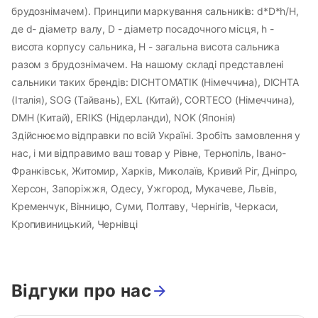
брудознімачем). Принципи маркування сальників: d*D*h/H,
де d- діаметр валу, D - діаметр посадочного місця, h -
висота корпусу сальника, H - загальна висота сальника
разом з брудознімачем. На нашому складі представлені
сальники таких брендів: DICHTOMATIK (Німеччина), DICHTA
(Італія), SOG (Тайвань), EXL (Китай), CORTECO (Німеччина),
DMH (Китай), ERIKS (Нідерланди), NOK (Японія)
Здійснюємо відправки по всій Україні. Зробіть замовлення у
нас, і ми відправимо ваш товар у Рівне, Тернопіль, Івано-
Франківськ, Житомир, Харків, Миколаїв, Кривий Ріг, Дніпро,
Херсон, Запоріжжя, Одесу, Ужгород, Мукачеве, Львів,
Кременчук, Вінницю, Суми, Полтаву, Чернігів, Черкаси,
Кропивиницький, Чернівці
Відгуки про нас