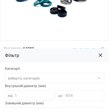
Код товару:
54069
Фільтр
Бренд:
DMHUI
Категорії
2002.25грн
виберіть категорію
-
+
Внутрішній діаметр (мм)
В корзину
від
до
Знайшли дешевше?
1773.42 при замовленні на загальну сумму 1000 грн.
Зовнішній діаметр (мм)