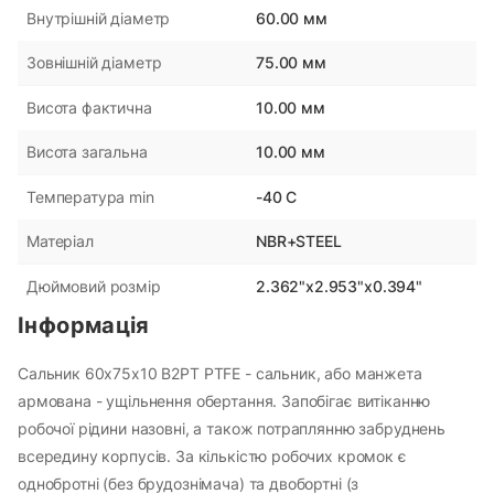
60.00 мм
Внутрішній діаметр
75.00 мм
Зовнішній діаметр
10.00 мм
Висота фактична
10.00 мм
Висота загальна
-40 С
Температура min
NBR+STEEL
Матеріал
2.362"x2.953"x0.394"
Дюймовий розмір
Інформація
Сальник 60х75х10 B2PT PTFE - сальник, або манжета
армована - ущільнення обертання. Запобігає витіканню
робочої рідини назовні, а також потраплянню забруднень
всередину корпусів. За кількістю робочих кромок є
однобротні (без брудознімача) та двобортні (з