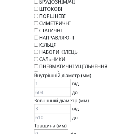
БРУДОЗНІМАЧІ
ШТОКОВІ
ПОРШНЕВІ
СИМЕТРИЧНІ
СТАТИЧНІ
НАПРАВЛЯЮЧІ
КІЛЬЦЯ
НАБОРИ КІЛЕЦЬ
САЛЬНИКИ
ПНЕВМАТИЧНІ УЩІЛЬНЕННЯ
РОТАЦІЙНІ
Внутрішній діаметр (мм)
РЕМКОМПЛЕКТИ
від
KARCHER
до
EPDM
Зовнішній діаметр (мм)
СПЕЦІАЛЬНІ
від
ВСТАВКИ МУФТ (ЗІРОЧКИ)
ГІДРАВЛІКА
до
Товщина (мм)
від