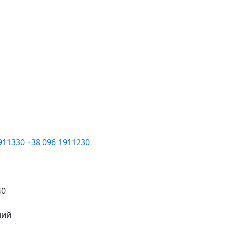
1911330
+38 096 1911230
40
ний