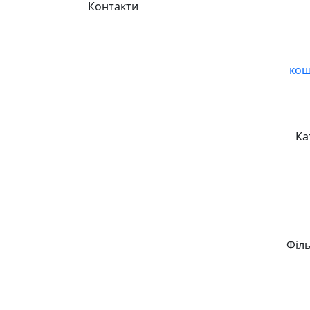
Контакти
кош
Ка
Філ