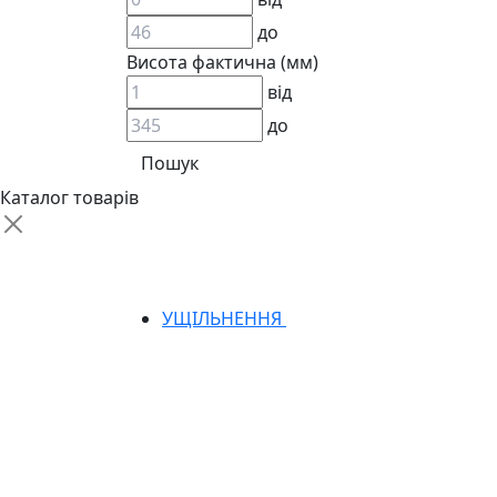
до
Висота фактична (мм)
від
до
АДАПТЕРИ
КЛАПАНИ
КРАНИ, ДИВЕРТОРИ
Каталог товарів
МАНОМЕТРИ
ШВИДКОРОЗ`ЄМНІ З`ЄДНАННЯ
ФІЛЬТРИ
ГІДРОРОЗПОДІЛЬНИКИ
ГІДРОМОТОРИ
УЩІЛЬНЕННЯ
ГІДРОНАСОСИ
НАСОСИ-ДОЗАТОРИ
ГІДРОЦИЛІНДРИ
МАСЛОСТАНЦІЇ
ГІДРОАКУМУЛЯТОРИ ТА КОМПЛЕКТУЮЧ
ЕЛЕКТРОПРИВІД