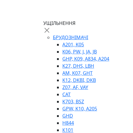
ТЕПЛООБМІННИКИ
ГІДРОФІКАЦІЯ ТЯГАЧІВ
КОНТРОЛЬНО-ВИМІРЮВАЛЬНА АПАРАТ
РОТАТОРИ
УЩІЛЬНЕННЯ
ЛЕБІДКИ
ВТУЛКИ
БРУДОЗНІМАЧІ
A201, K05
K06, PW, J, JA, JB
GHP, K09, A834, A204
K27, DHS, LBH
AM, K07, GHT
K12, DKBI, DKB
Z07, AF, VAY
BIMETAL
CAT
ВК-1
K703, BSZ
ВК-2
GPW, K10, A205
Е90, E92
GHD
GT, HRC
H844
EB
К101
Е92F