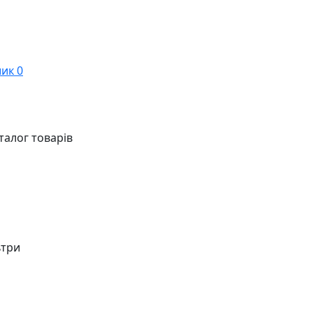
ик
0
талог товарів
ьтри