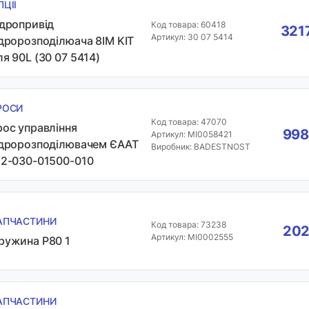
ПЦІЇ
ідропривід
Код товара: 60418
321
Артикул: 30 07 5414
ідророзподілюача 8IM KIT
ля 90L (30 07 5414)
РОСИ
Код товара: 47070
рос управління
998
Артикул: MI0058421
ідророзподілювачем ЄААТ
Виробник: BADESTNOST
12-030-01500-010
АПЧАСТИНИ
Код товара: 73238
202
Артикул: MI0002555
ружина P80 1
АПЧАСТИНИ