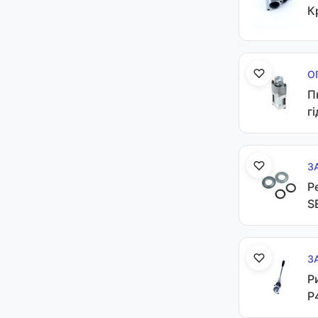
К
О
П
г
З
Р
S
З
Р
P