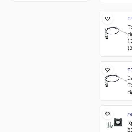
Т
Т
г
1
(
Т
Є
Т
г
О
К
5