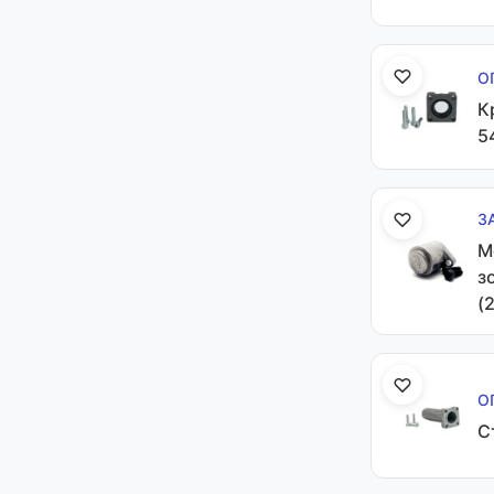
О
К
5
З
М
з
(
О
С