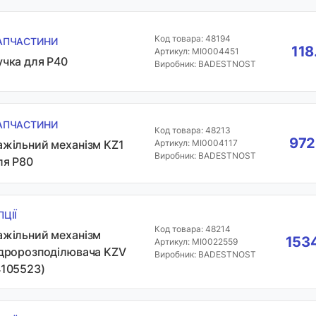
Код товара: 48194
АПЧАСТИНИ
118
Артикул: MI0004451
учка для P40
Виробник: BADESTNOST
АПЧАСТИНИ
Код товара: 48213
972
ажільний механізм KZ1
Артикул: MI0004117
Виробник: BADESTNOST
ля P80
ПЦІЇ
Код товара: 48214
ажільний механізм
1534
Артикул: MI0022559
ідророзподілювача KZV
Виробник: BADESTNOST
4105523)