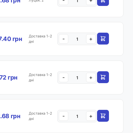
.68 грн
-
+
Луцьк: 2
Доставка 1-2
.40 грн
-
+
дні
Доставка 1-2
.72 грн
-
+
дні
Доставка 1-2
.68 грн
-
+
дні