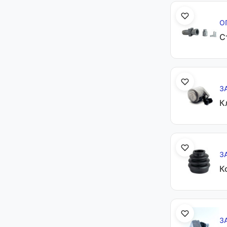
О
С
З
К
З
К
З