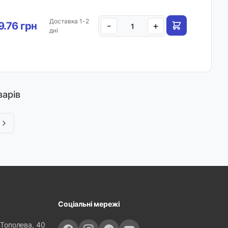
Доставка 1-2
.76 грн
-
+
дні
варів
Соціальні мережі
 Тополева, 40