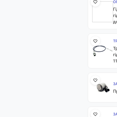
О
Г
г
д
Т
Т
г
1
З
П
З