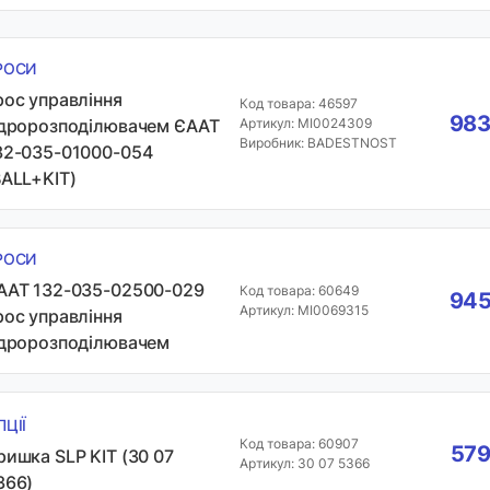
РОСИ
рос управління
Код товара: 46597
983
ідророзподілювачем ЄААТ
Артикул: MI0024309
Виробник: BADESTNOST
32-035-01000-054
BALL+KIT)
РОСИ
ААТ 132-035-02500-029
Код товара: 60649
945
Артикул: MI0069315
рос управління
ідророзподілювачем
ПЦІЇ
Код товара: 60907
579
ришка SLP KIT (30 07
Артикул: 30 07 5366
366)