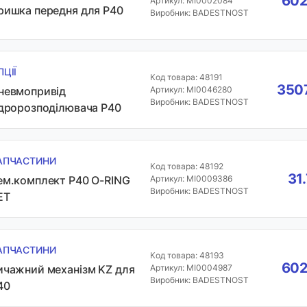
602
Артикул: MI0002084
ришка передня для P40
Виробник: BADESTNOST
ПЦІЇ
Код товара: 48191
3507
невмопривід
Артикул: MI0046280
Виробник: BADESTNOST
ідророзподілювача P40
АПЧАСТИНИ
Код товара: 48192
31
ем.комплект P40 O-RING
Артикул: MI0009386
Виробник: BADESTNOST
ET
АПЧАСТИНИ
Код товара: 48193
602
ичажний механізм KZ для
Артикул: MI0004987
Виробник: BADESTNOST
40