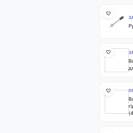
З
Р
З
В
д
О
В
г
(