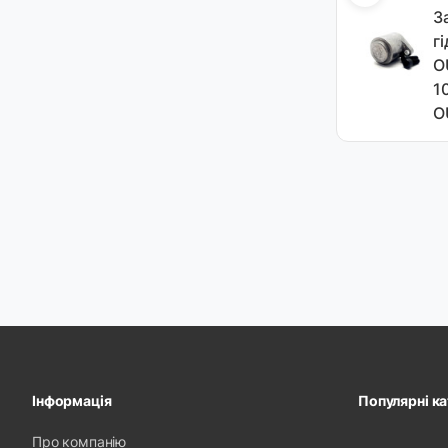
З
г
O
1
O
Інформація
Популярні ка
Про компанію