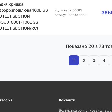
адня кришка
ідророзподілюва 100L GS
Код товара: 60683
3659
Артикул: 10OU010001
UTLET SECTION
0OU010001 (100L GS
UTLET SECTION/RC)
Показано
20
з 78 то
1
2
3
4
тегорії
Контакти
Волинська обл. с. Рованці, вул.