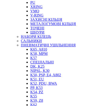
PU
XRING
VMQ
V-RING
ЗАХИСНІ КІЛЬЦЯ
МЕТАЛОГУМОВІ КІЛЬЦЯ
СОЖ
ТОЧЕНІ
ПІСТОЛЕТИ
ШНУРИ
НАСОСИ ТА ПОМПИ
НАБОРИ КІЛЕЦЬ
НАГНІТАЧІ
САЛЬНИКИ
МУФТИ (НАСАДКИ) ДЛЯ ШПРИЦІВ
ПНЕВМАТИЧНІ УЩІЛЬНЕННЯ
МАСЛЯНКИ, ЛІЙКИ
K65, A810
ПРЕС-МАСЛЯНКИ
K58, MPM
ШЛАНГИ, ТРУБКИ
K57
СПЕЦІАЛЬНІ
ШПРИЦИ МАСТИЛЬНІ
DK, K25
РУКАВА
NIPSL, K30
K50, PSP, E4, A802
K51, EU
K52, PDU, BWA
PP, K53
K54, PZ
K55
K59, Z8
K62