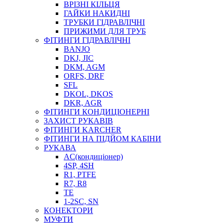
ВРІЗНІ КІЛЬЦЯ
ГАЙКИ НАКИДНІ
ТРУБКИ ГІДРАВЛІЧНІ
ПРИЖИМИ ДЛЯ ТРУБ
ФІТИНГИ ГІДРАВЛІЧНІ
BANJO
DKJ, JIC
DKM, AGM
ORFS, DRF
SFL
DKOL, DKOS
DKR, AGR
ФІТИНГИ КОНДИЦІОНЕРНІ
ЗАХИСТ РУКАВІВ
ФІТИНГИ KARCHER
ФІТИНГИ НА ПІДЙОМ КАБІНИ
РУКАВА
AC(кондиціонер)
4SP, 4SH
R1, PTFE
R7, R8
TE
1-2SC, SN
КОНЕКТОРИ
МУФТИ