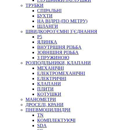
ГЛУШНИКИ/ЗАГЛУШКИ
ТРУБКИ
СПІРАЛЬНІ
БУХТИ
НА ВІДРІЗ (ПО МЕТРУ)
ШЛАНГИ
ШВИДКОРОЗ`ЄМНІ З`ЄДНАННЯ
P5
ЯЛИНКА
ВНУТРІШНЯ РІЗЬБА
ЗОВНІШНЯ РІЗЬБА
З ПРУЖИНОЮ
РОЗПОДІЛЬНИКИ, КЛАПАНИ
МЕХАНІЧНІ
ЕЛЕКТРОМЕХАНІЧНІ
ЕЛЕКТРИЧНІ
КЛАПАНИ
ПЛИТИ
КОТУШКИ
МАНОМЕТРИ
ДРОСЕЛІ, КРАНИ
ПНЕВМОЦИЛІНДРИ
TN
КОМПЛЕКТУЮЧІ
SDA