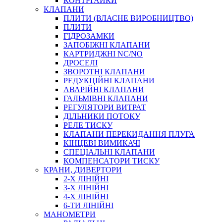
КОНТРГАЙКИ
МУФТИ
КЛАПАНИ
ХОМУТИ
ПЛИТИ (ВЛАСНЕ ВИРОБНИЦТВО)
ПЛИТИ
ГІДРОЗАМКИ
ЗАПОБІЖНІ КЛАПАНИ
КАРТРИДЖНІ NC/NO
ДРОСЕЛІ
ЗВОРОТНІ КЛАПАНИ
РЕДУКЦІЙНІ КЛАПАНИ
АВАРІЙНІ КЛАПАНИ
ЧЕРВ`ЯЧНІ
ГАЛЬМІВНІ КЛАПАНИ
СИЛОВІ
РЕГУЛЯТОРИ ВИТРАТ
ДІЛЬНИКИ ПОТОКУ
ДРОТЯНІ
РЕЛЕ ТИСКУ
ПРУЖИННІ
КЛАПАНИ ПЕРЕКИДАННЯ ПЛУГА
НЕЙЛОНОВІ
КІНЦЕВІ ВИМИКАЧІ
ПРОРЕЗИНЕНІ
СПЕЦІАЛЬНІ КЛАПАНИ
АВТОТОВАРИ
КОМПЕНСАТОРИ ТИСКУ
КРАНИ, ДИВЕРТОРИ
2-Х ЛІНІЙНІ
3-Х ЛІНІЙНІ
4-Х ЛІНІЙНІ
6-ТИ ЛІНІЙНІ
МАНОМЕТРИ