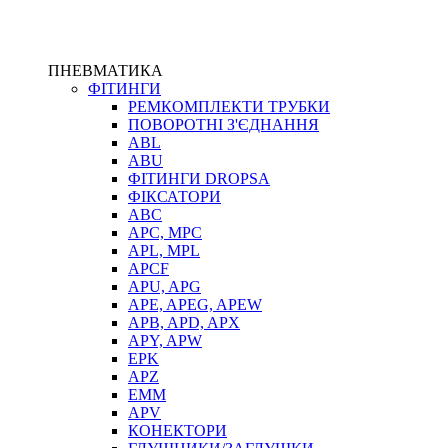
ПНЕВМАТИКА
ФІТИНГИ
РЕМКОМПЛЕКТИ ТРУБКИ
ПОВОРОТНІ З'ЄДНАННЯ
ABL
ABU
ФІТИНГИ DROPSA
ФІКСАТОРИ
ABC
APC, MPC
APL, MPL
APCF
APU, APG
APE, APEG, APEW
APB, APD, APX
APY, APW
EPK
APZ
EMM
APV
КОНЕКТОРИ