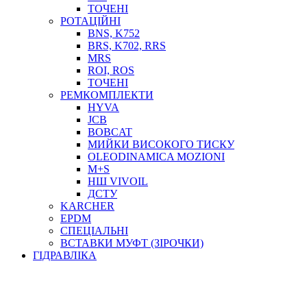
ТОСОЛ, АНТИФРИЗ
ТОЧЕНІ
ОЛИВА-ПАЛИВО
РОТАЦІЙНІ
BNS, K752
ПОВІТРЯ-ВОДА
BRS, K702, RRS
ДЛЯ ЗВАРЮВАННЯ
MRS
НАПІРНО-ВСМОКТУЮЧІ
ROI, ROS
АЗС
ТОЧЕНІ
РЕМКОМПЛЕКТИ
HYVA
JCB
BOBCAT
МИЙКИ ВИСОКОГО ТИСКУ
OLEODINAMICA MOZIONI
M+S
НШ VIVOIL
ДСТУ
ФІЛЬТРИ ДЛЯ ПАЛЬНОГО
KARCHER
ПІДДОНИ ДЛЯ БОЧОК
EPDM
МОДУЛЬНІ АЗС
СПЕЦІАЛЬНІ
МЕТРОЛОГІЧНЕ ОБЛАДНАННЯ
ВСТАВКИ МУФТ (ЗІРОЧКИ)
ЛІЧИЛЬНИКИ І ВИТРАТОМІРИ ДЛЯ ПАЛЬНОГО
ГІДРАВЛІКА
КОТУШКИ ДЛЯ ШЛАНГІВ
НАСОСИ ДЛЯ ПАЛЬНОГО
МОБІЛЬНІ КОЛОНКИ ТА КОМПЛЕКТИ ЗАПРАВКИ
СТАЦІОНАРНІ КОЛОНКИ