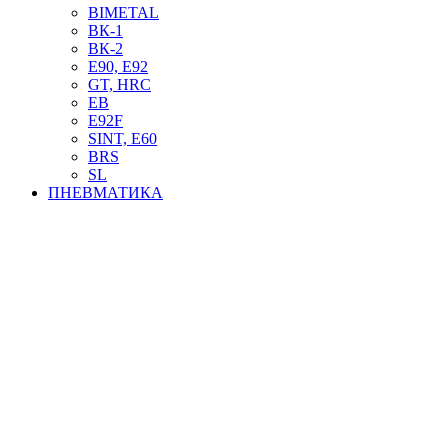
BIMETAL
ВК-1
ВК-2
Е90, E92
GT, HRC
EB
Е92F
SINT, E60
BRS
SL
ПНЕВМАТИКА