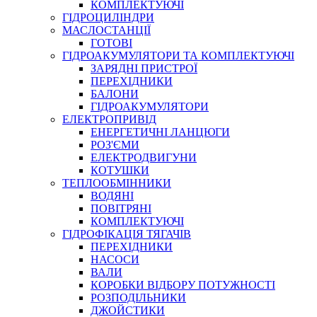
КОМПЛЕКТУЮЧІ
ГІДРОЦИЛІНДРИ
МАСЛОСТАНЦІЇ
ГОТОВІ
ГІДРОАКУМУЛЯТОРИ ТА КОМПЛЕКТУЮЧІ
СПЕЦІАЛЬНІ
ЗАРЯДНІ ПРИСТРОЇ
ОЛИВИ
ПЕРЕХІДНИКИ
БАЛОНИ
ГЕРМЕТИКИ
ГІДРОАКУМУЛЯТОРИ
ЗМАЗКИ
ЕЛЕКТРОПРИВІД
КЛЕЇ, ЦЕМЕНТИ, ЕПОКСИДКИ
ЕНЕРГЕТИЧНІ ЛАНЦЮГИ
РЕМОНТ ГІДРОЦИЛІНДРІВ
РОЗ'ЄМИ
ЕЛЕКТРОДВИГУНИ
КОТУШКИ
ТЕПЛООБМІННИКИ
ВОДЯНІ
ПОВІТРЯНІ
КОМПЛЕКТУЮЧІ
ГІДРОФІКАЦІЯ ТЯГАЧІВ
ПЕРЕХІДНИКИ
НАСОСИ
БОРЕКС, ЕО
ВАЛИ
КОРОБКИ ВІДБОРУ ПОТУЖНОСТІ
РОЗПОДІЛЬНИКИ
ДЖОЙСТИКИ