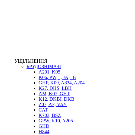
НАСОСИ-ДОЗАТОРИ
ГІДРОЦИЛІНДРИ
МАСЛОСТАНЦІЇ
ГІДРОАКУМУЛЯТОРИ ТА КОМПЛЕКТУЮЧІ
ЕЛЕКТРОПРИВІД
ТЕПЛООБМІННИКИ
ГІДРОФІКАЦІЯ ТЯГАЧІВ
КОНТРОЛЬНО-ВИМІРЮВАЛЬНА АПАРАТУРА
РОТАТОРИ
ЛЕБІДКИ
УЩІЛЬНЕННЯ
ВТУЛКИ
БРУДОЗНІМАЧІ
A201, K05
K06, PW, J, JA, JB
GHP, K09, A834, A204
K27, DHS, LBH
AM, K07, GHT
K12, DKBI, DKB
Z07, AF, VAY
CAT
K703, BSZ
BIMETAL
GPW, K10, A205
ВК-1
GHD
ВК-2
H844
Е90, E92