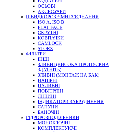
РАДІАЛЬНІ
ОСЬОВІ
АКСЕСУАРИ
АВТОХІМІЯ
ШВИДКОРОЗ`ЄМНІ З`ЄДНАННЯ
ДОМКРАТИ
ISO A, ISO B
НАБОРИ ЗАПОБІЖНИКІВ, КЛЕМ, АКСЕСУАРІВ
FLAT FACE
НАСОСИ, КОМПРЕСОРИ, МАНОМЕТРИ
СКРУТНІ
ПАСТА, АНТИСЕПТИК
КОВПАЧКИ
ІНСТРУМЕНТ
CAMLOCK
STORZ
ФІЛЬТРИ
ІНШІ
ЗЛИВНІ (ВИСОКА ПРОПУСКНА
ЗДАТНІТЬ)
ЗЛИВНІ (МОНТАЖ НА БАК)
НАПІРНІ
ПАЛИВНІ
ПОВІТРЯНІ
САДОВИЙ ІНВЕНТАР
ЛІНІЙНІ
ЕЛЕКТРИЧНІ ПРИЛАДИ
ІНДИКАТОРИ ЗАБРУДНЕННЯ
ПАЛЬНИКИ, ПАЯЛЬНИКИ, ПАЯЛЬНІ ЛАМПИ
САПУНИ
ІНСТРУМЕНТИ ДЛЯ ЕЛЕКТРИКА
БАНОЧНІ
ЕЛЕКТРОІНСТРУМЕНТИ
ГІДРОРОЗПОДІЛЬНИКИ
ЗАМКИ І КОМПЛЕКТУЮЧІ
МОНОБЛОЧНІ
КОМПЛЕКТУЮЧІ
ІНСТРУМЕНТИ ДЛЯ ЗВАРЮВАННЯ, АКСЕСУАРИ