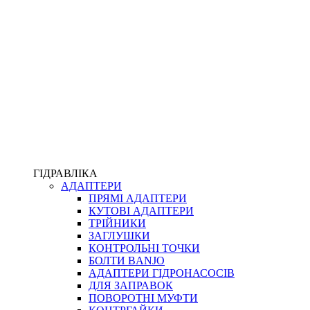
ПІСТОЛЕТИ
КОМПЛЕКТУЮЧІ ДЛЯ РУКАВІВ ВИСОКОГО ТИСКУ
КП
ВЕРСТАТИ
ФІТИНГИ ДІАГНОСТИЧНІ
ГІДРАВЛІКА
АДАПТЕРИ
АКСЕСУАРИ
ПРЯМІ АДАПТЕРИ
ТРУБКИ ТА КОМПЛЕКТУЮЧІ
КУТОВІ АДАПТЕРИ
ФІТИНГИ ГІДРАВЛІЧНІ
ТРІЙНИКИ
ФІТИНГИ КОНДИЦІОНЕРНІ
ЗАГЛУШКИ
ЗАХИСТ РУКАВІВ
КОНТРОЛЬНІ ТОЧКИ
ФІТИНГИ KARCHER
БОЛТИ BANJO
ФІТИНГИ НА ПІДЙОМ КАБІНИ
АДАПТЕРИ ГІДРОНАСОСІВ
РУКАВА
ДЛЯ ЗАПРАВОК
КОНЕКТОРИ
ПОВОРОТНІ МУФТИ