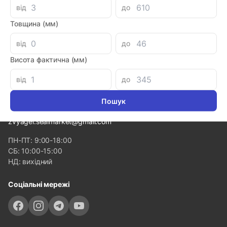
від
до
Політика конфіденційності
Товщина (мм)
Популярні категорії
від
до
Висота фактична (мм)
Контакти
Волинська обл. с. Рованці, вул. Тополева, 40
від
до
050 10 66 771
sales.sealmarket@gmail.com
zvyagel.sealmarket@gmail.com
ПН-ПТ: 9:00-18:00
СБ: 10:00-15:00
НД: вихідний
Соціальні мережі