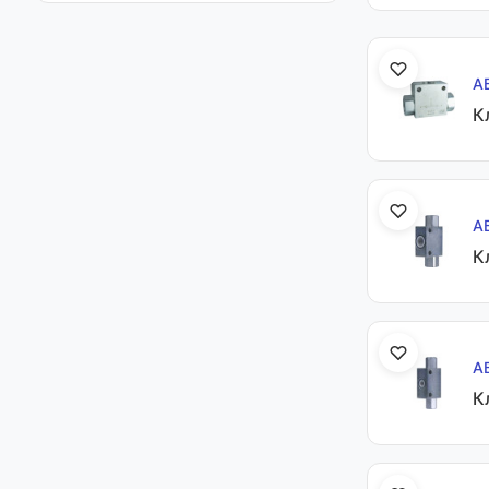
А
К
А
К
А
К