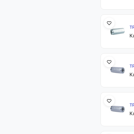
Т
К
Т
К
Т
К