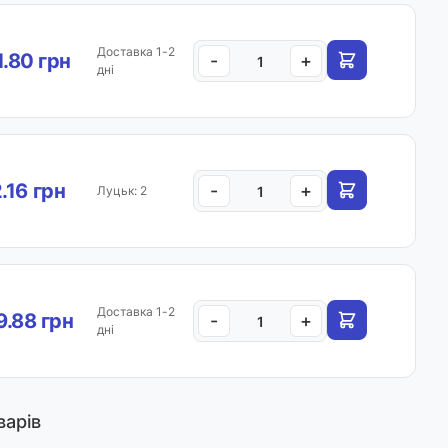
Доставка 1-2
1.80 грн
-
+
дні
.16 грн
-
+
Луцьк: 2
Доставка 1-2
.88 грн
-
+
дні
варів