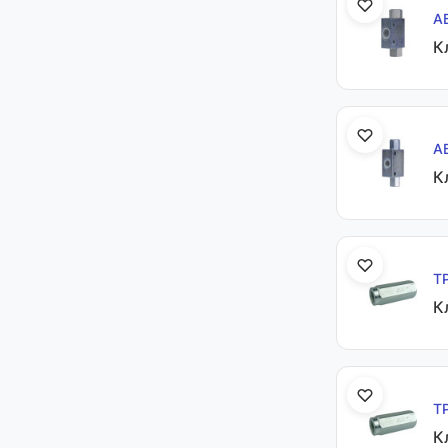
А
К
А
К
Т
К
Т
К