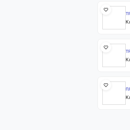
Т
К
Т
К
П
К