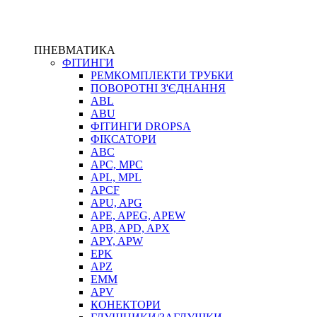
ПНЕВМАТИКА
ФІТИНГИ
РЕМКОМПЛЕКТИ ТРУБКИ
ПОВОРОТНІ З'ЄДНАННЯ
ABL
ABU
ФІТИНГИ DROPSA
ФІКСАТОРИ
ABC
APC, MPC
APL, MPL
APCF
APU, APG
APE, APEG, APEW
APB, APD, APX
APY, APW
EPK
APZ
EMM
APV
КОНЕКТОРИ