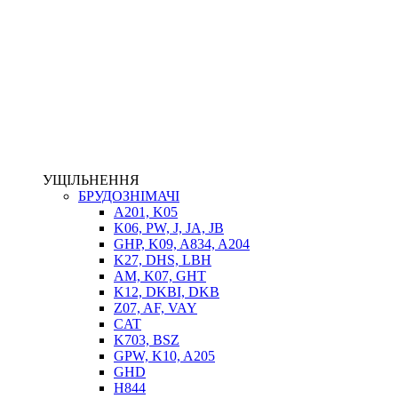
НАСОСИ-ДОЗАТОРИ
ГІДРОЦИЛІНДРИ
МАСЛОСТАНЦІЇ
ГІДРОАКУМУЛЯТОРИ ТА КОМПЛЕКТУЮЧІ
ЕЛЕКТРОПРИВІД
ТЕПЛООБМІННИКИ
ГІДРОФІКАЦІЯ ТЯГАЧІВ
КОНТРОЛЬНО-ВИМІРЮВАЛЬНА АПАРАТУРА
РОТАТОРИ
ЛЕБІДКИ
УЩІЛЬНЕННЯ
ВТУЛКИ
БРУДОЗНІМАЧІ
A201, K05
K06, PW, J, JA, JB
GHP, K09, A834, A204
K27, DHS, LBH
AM, K07, GHT
K12, DKBI, DKB
Z07, AF, VAY
CAT
K703, BSZ
BIMETAL
GPW, K10, A205
ВК-1
GHD
ВК-2
H844
Е90, E92