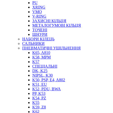
PU
XRING
VMQ
V-RING
ЗАХИСНІ КІЛЬЦЯ
МЕТАЛОГУМОВІ КІЛЬЦЯ
СОЖ
ТОЧЕНІ
ПІСТОЛЕТИ
ШНУРИ
НАСОСИ ТА ПОМПИ
НАБОРИ КІЛЕЦЬ
НАГНІТАЧІ
САЛЬНИКИ
МУФТИ (НАСАДКИ) ДЛЯ ШПРИЦІВ
ПНЕВМАТИЧНІ УЩІЛЬНЕННЯ
МАСЛЯНКИ, ЛІЙКИ
K65, A810
ПРЕС-МАСЛЯНКИ
K58, MPM
ШЛАНГИ, ТРУБКИ
K57
СПЕЦІАЛЬНІ
ШПРИЦИ МАСТИЛЬНІ
DK, K25
РУКАВА
NIPSL, K30
K50, PSP, E4, A802
K51, EU
K52, PDU, BWA
PP, K53
K54, PZ
K55
K59, Z8
K62