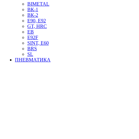
BIMETAL
ВК-1
ВК-2
Е90, E92
GT, HRC
EB
Е92F
SINT, E60
BRS
SL
ПНЕВМАТИКА