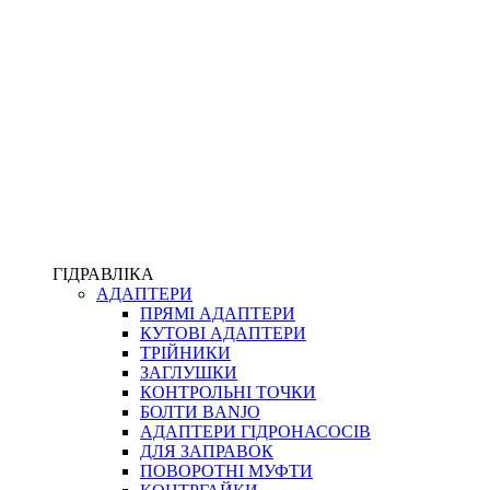
ПІСТОЛЕТИ
КОМПЛЕКТУЮЧІ ДЛЯ РУКАВІВ ВИСОКОГО ТИСКУ
КП
ВЕРСТАТИ
ФІТИНГИ ДІАГНОСТИЧНІ
ГІДРАВЛІКА
АДАПТЕРИ
АКСЕСУАРИ
ПРЯМІ АДАПТЕРИ
ТРУБКИ ТА КОМПЛЕКТУЮЧІ
КУТОВІ АДАПТЕРИ
ФІТИНГИ ГІДРАВЛІЧНІ
ТРІЙНИКИ
ФІТИНГИ КОНДИЦІОНЕРНІ
ЗАГЛУШКИ
ЗАХИСТ РУКАВІВ
КОНТРОЛЬНІ ТОЧКИ
ФІТИНГИ KARCHER
БОЛТИ BANJO
ФІТИНГИ НА ПІДЙОМ КАБІНИ
АДАПТЕРИ ГІДРОНАСОСІВ
РУКАВА
ДЛЯ ЗАПРАВОК
КОНЕКТОРИ
ПОВОРОТНІ МУФТИ