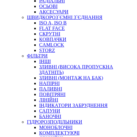
РАДІАЛЬНІ
ОСЬОВІ
АКСЕСУАРИ
АВТОХІМІЯ
ШВИДКОРОЗ`ЄМНІ З`ЄДНАННЯ
ДОМКРАТИ
ISO A, ISO B
НАБОРИ ЗАПОБІЖНИКІВ, КЛЕМ, АКСЕСУАРІВ
FLAT FACE
НАСОСИ, КОМПРЕСОРИ, МАНОМЕТРИ
СКРУТНІ
ПАСТА, АНТИСЕПТИК
КОВПАЧКИ
ІНСТРУМЕНТ
CAMLOCK
STORZ
ФІЛЬТРИ
ІНШІ
ЗЛИВНІ (ВИСОКА ПРОПУСКНА
ЗДАТНІТЬ)
ЗЛИВНІ (МОНТАЖ НА БАК)
НАПІРНІ
ПАЛИВНІ
ПОВІТРЯНІ
САДОВИЙ ІНВЕНТАР
ЛІНІЙНІ
ЕЛЕКТРИЧНІ ПРИЛАДИ
ІНДИКАТОРИ ЗАБРУДНЕННЯ
ПАЛЬНИКИ, ПАЯЛЬНИКИ, ПАЯЛЬНІ ЛАМПИ
САПУНИ
ІНСТРУМЕНТИ ДЛЯ ЕЛЕКТРИКА
БАНОЧНІ
ЕЛЕКТРОІНСТРУМЕНТИ
ГІДРОРОЗПОДІЛЬНИКИ
ЗАМКИ І КОМПЛЕКТУЮЧІ
МОНОБЛОЧНІ
КОМПЛЕКТУЮЧІ
ІНСТРУМЕНТИ ДЛЯ ЗВАРЮВАННЯ, АКСЕСУАРИ