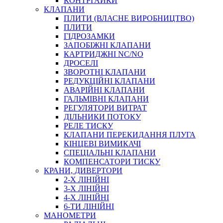
КОНТРГАЙКИ
МУФТИ
КЛАПАНИ
ХОМУТИ
ПЛИТИ (ВЛАСНЕ ВИРОБНИЦТВО)
ПЛИТИ
ГІДРОЗАМКИ
ЗАПОБІЖНІ КЛАПАНИ
КАРТРИДЖНІ NC/NO
ДРОСЕЛІ
ЗВОРОТНІ КЛАПАНИ
РЕДУКЦІЙНІ КЛАПАНИ
АВАРІЙНІ КЛАПАНИ
ЧЕРВ`ЯЧНІ
ГАЛЬМІВНІ КЛАПАНИ
СИЛОВІ
РЕГУЛЯТОРИ ВИТРАТ
ДІЛЬНИКИ ПОТОКУ
ДРОТЯНІ
РЕЛЕ ТИСКУ
ПРУЖИННІ
КЛАПАНИ ПЕРЕКИДАННЯ ПЛУГА
НЕЙЛОНОВІ
КІНЦЕВІ ВИМИКАЧІ
ПРОРЕЗИНЕНІ
СПЕЦІАЛЬНІ КЛАПАНИ
АВТОТОВАРИ
КОМПЕНСАТОРИ ТИСКУ
КРАНИ, ДИВЕРТОРИ
2-Х ЛІНІЙНІ
3-Х ЛІНІЙНІ
4-Х ЛІНІЙНІ
6-ТИ ЛІНІЙНІ
МАНОМЕТРИ