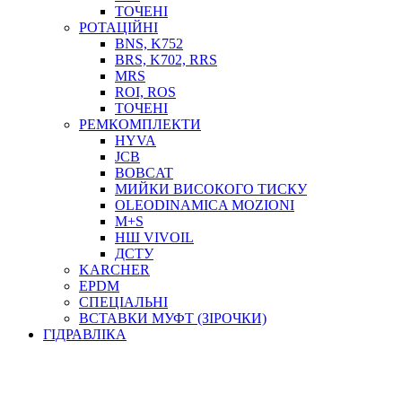
ТОСОЛ, АНТИФРИЗ
ТОЧЕНІ
ОЛИВА-ПАЛИВО
РОТАЦІЙНІ
BNS, K752
ПОВІТРЯ-ВОДА
BRS, K702, RRS
ДЛЯ ЗВАРЮВАННЯ
MRS
НАПІРНО-ВСМОКТУЮЧІ
ROI, ROS
АЗС
ТОЧЕНІ
РЕМКОМПЛЕКТИ
HYVA
JCB
BOBCAT
МИЙКИ ВИСОКОГО ТИСКУ
OLEODINAMICA MOZIONI
M+S
НШ VIVOIL
ДСТУ
ФІЛЬТРИ ДЛЯ ПАЛЬНОГО
KARCHER
ПІДДОНИ ДЛЯ БОЧОК
EPDM
МОДУЛЬНІ АЗС
СПЕЦІАЛЬНІ
МЕТРОЛОГІЧНЕ ОБЛАДНАННЯ
ВСТАВКИ МУФТ (ЗІРОЧКИ)
ЛІЧИЛЬНИКИ І ВИТРАТОМІРИ ДЛЯ ПАЛЬНОГО
ГІДРАВЛІКА
КОТУШКИ ДЛЯ ШЛАНГІВ
НАСОСИ ДЛЯ ПАЛЬНОГО
МОБІЛЬНІ КОЛОНКИ ТА КОМПЛЕКТИ ЗАПРАВКИ
СТАЦІОНАРНІ КОЛОНКИ