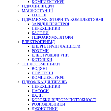
КОМПЛЕКТУЮЧІ
ГІДРОЦИЛІНДРИ
МАСЛОСТАНЦІЇ
ГОТОВІ
ГІДРОАКУМУЛЯТОРИ ТА КОМПЛЕКТУЮЧІ
СПЕЦІАЛЬНІ
ЗАРЯДНІ ПРИСТРОЇ
ОЛИВИ
ПЕРЕХІДНИКИ
БАЛОНИ
ГЕРМЕТИКИ
ГІДРОАКУМУЛЯТОРИ
ЗМАЗКИ
ЕЛЕКТРОПРИВІД
КЛЕЇ, ЦЕМЕНТИ, ЕПОКСИДКИ
ЕНЕРГЕТИЧНІ ЛАНЦЮГИ
РЕМОНТ ГІДРОЦИЛІНДРІВ
РОЗ'ЄМИ
ЕЛЕКТРОДВИГУНИ
КОТУШКИ
ТЕПЛООБМІННИКИ
ВОДЯНІ
ПОВІТРЯНІ
КОМПЛЕКТУЮЧІ
ГІДРОФІКАЦІЯ ТЯГАЧІВ
ПЕРЕХІДНИКИ
НАСОСИ
БОРЕКС, ЕО
ВАЛИ
КОРОБКИ ВІДБОРУ ПОТУЖНОСТІ
РОЗПОДІЛЬНИКИ
ДЖОЙСТИКИ