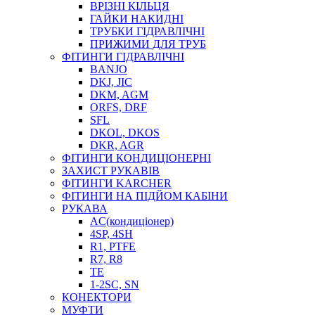
ВРІЗНІ КІЛЬЦЯ
ГАЙКИ НАКИДНІ
ТРУБКИ ГІДРАВЛІЧНІ
ПРИЖИМИ ДЛЯ ТРУБ
ФІТИНГИ ГІДРАВЛІЧНІ
BANJO
DKJ, JIC
DKM, AGM
ORFS, DRF
SFL
DKOL, DKOS
DKR, AGR
ФІТИНГИ КОНДИЦІОНЕРНІ
ЗАХИСТ РУКАВІВ
ФІТИНГИ KARCHER
ФІТИНГИ НА ПІДЙОМ КАБІНИ
РУКАВА
AC(кондиціонер)
4SP, 4SH
R1, PTFE
R7, R8
TE
1-2SC, SN
КОНЕКТОРИ
МУФТИ