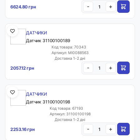
-
+
6624.80 грн
Email:
sales.sealmarket@gmail.com
ДАТЧИКИ
Адреса:
Датчик 31100100189
Код товара: 70343
Волинська обл. с. Рованці, вул. Тополева, 40
Артикул: MI0088563
Доставка 1-2 дні
Графік роботи:
-
+
2057.12 грн
ПН-ПТ: 9:00-18:00
СБ: 10:00-15:00
НД: вихідний
ДАТЧИКИ
Датчик 31100100198
Код товара: 67193
Контакти
Артикул: 31100100198
Доставка 1-2 дні
-
+
2253.16 грн