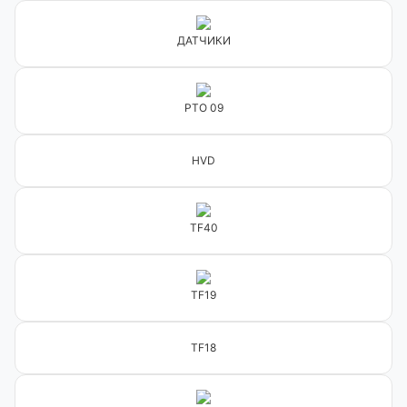
Меню
ДАТЧИКИ
Каталог товарів
PTO 09
Кабінет
HVD
Закладки
TF40
Інформація
TF19
Каталог
Кабінет клієнта
TF18
Кошик
Статті