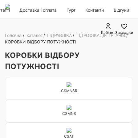
татті
Доставка і оплата
Гурт
Контакти
Відгуки
Кабінет
Закладки
Головна
/
Каталог
/
ГІДРАВЛІКА
/
ГІДРОФІКАЦІЯ ТЯГАЧІВ
/
КОРОБКИ ВІДБОРУ ПОТУЖНОСТІ
КОРОБКИ ВІДБОРУ
ПОТУЖНОСТІ
CSMNSR
CSMNS
CSAT