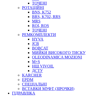
ТОСОЛ, АНТИФРИЗ
ТОЧЕНІ
ОЛИВА-ПАЛИВО
РОТАЦІЙНІ
BNS, K752
ПОВІТРЯ-ВОДА
BRS, K702, RRS
ДЛЯ ЗВАРЮВАННЯ
MRS
НАПІРНО-ВСМОКТУЮЧІ
ROI, ROS
АЗС
ТОЧЕНІ
РЕМКОМПЛЕКТИ
HYVA
JCB
BOBCAT
МИЙКИ ВИСОКОГО ТИСКУ
OLEODINAMICA MOZIONI
M+S
НШ VIVOIL
ДСТУ
ФІЛЬТРИ ДЛЯ ПАЛЬНОГО
KARCHER
ПІДДОНИ ДЛЯ БОЧОК
EPDM
МОДУЛЬНІ АЗС
СПЕЦІАЛЬНІ
МЕТРОЛОГІЧНЕ ОБЛАДНАННЯ
ВСТАВКИ МУФТ (ЗІРОЧКИ)
ЛІЧИЛЬНИКИ І ВИТРАТОМІРИ ДЛЯ ПАЛЬНОГО
ГІДРАВЛІКА
КОТУШКИ ДЛЯ ШЛАНГІВ
НАСОСИ ДЛЯ ПАЛЬНОГО
МОБІЛЬНІ КОЛОНКИ ТА КОМПЛЕКТИ ЗАПРАВКИ
СТАЦІОНАРНІ КОЛОНКИ