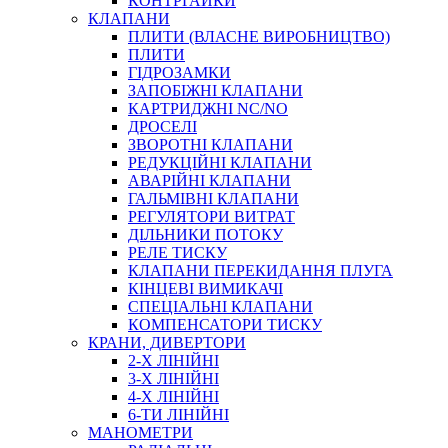
КОНТРГАЙКИ
МУФТИ
КЛАПАНИ
ХОМУТИ
ПЛИТИ (ВЛАСНЕ ВИРОБНИЦТВО)
ПЛИТИ
ГІДРОЗАМКИ
ЗАПОБІЖНІ КЛАПАНИ
КАРТРИДЖНІ NC/NO
ДРОСЕЛІ
ЗВОРОТНІ КЛАПАНИ
РЕДУКЦІЙНІ КЛАПАНИ
АВАРІЙНІ КЛАПАНИ
ЧЕРВ`ЯЧНІ
ГАЛЬМІВНІ КЛАПАНИ
СИЛОВІ
РЕГУЛЯТОРИ ВИТРАТ
ДІЛЬНИКИ ПОТОКУ
ДРОТЯНІ
РЕЛЕ ТИСКУ
ПРУЖИННІ
КЛАПАНИ ПЕРЕКИДАННЯ ПЛУГА
НЕЙЛОНОВІ
КІНЦЕВІ ВИМИКАЧІ
ПРОРЕЗИНЕНІ
СПЕЦІАЛЬНІ КЛАПАНИ
АВТОТОВАРИ
КОМПЕНСАТОРИ ТИСКУ
КРАНИ, ДИВЕРТОРИ
2-Х ЛІНІЙНІ
3-Х ЛІНІЙНІ
4-Х ЛІНІЙНІ
6-ТИ ЛІНІЙНІ
МАНОМЕТРИ