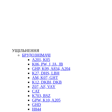
НАСОСИ-ДОЗАТОРИ
ГІДРОЦИЛІНДРИ
МАСЛОСТАНЦІЇ
ГІДРОАКУМУЛЯТОРИ ТА КОМПЛЕКТУЮЧІ
ЕЛЕКТРОПРИВІД
ТЕПЛООБМІННИКИ
ГІДРОФІКАЦІЯ ТЯГАЧІВ
КОНТРОЛЬНО-ВИМІРЮВАЛЬНА АПАРАТУРА
РОТАТОРИ
ЛЕБІДКИ
УЩІЛЬНЕННЯ
ВТУЛКИ
БРУДОЗНІМАЧІ
A201, K05
K06, PW, J, JA, JB
GHP, K09, A834, A204
K27, DHS, LBH
AM, K07, GHT
K12, DKBI, DKB
Z07, AF, VAY
CAT
K703, BSZ
BIMETAL
GPW, K10, A205
ВК-1
GHD
ВК-2
H844
Е90, E92