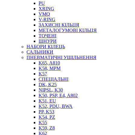
PU
XRING
VMQ
V-RING
ЗАХИСНІ КІЛЬЦЯ
МЕТАЛОГУМОВІ КІЛЬЦЯ
СОЖ
ТОЧЕНІ
ПІСТОЛЕТИ
ШНУРИ
НАСОСИ ТА ПОМПИ
НАБОРИ КІЛЕЦЬ
НАГНІТАЧІ
САЛЬНИКИ
МУФТИ (НАСАДКИ) ДЛЯ ШПРИЦІВ
ПНЕВМАТИЧНІ УЩІЛЬНЕННЯ
МАСЛЯНКИ, ЛІЙКИ
K65, A810
ПРЕС-МАСЛЯНКИ
K58, MPM
ШЛАНГИ, ТРУБКИ
K57
СПЕЦІАЛЬНІ
ШПРИЦИ МАСТИЛЬНІ
DK, K25
РУКАВА
NIPSL, K30
K50, PSP, E4, A802
K51, EU
K52, PDU, BWA
PP, K53
K54, PZ
K55
K59, Z8
K62