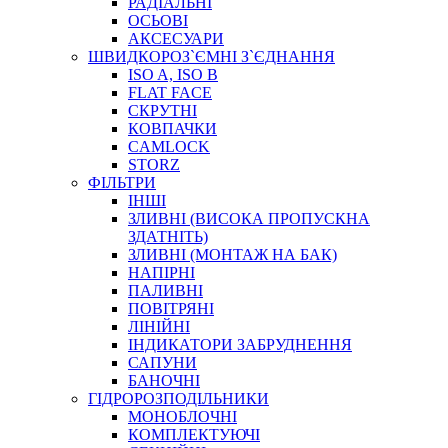
РАДІАЛЬНІ
ОСЬОВІ
АКСЕСУАРИ
АВТОХІМІЯ
ШВИДКОРОЗ`ЄМНІ З`ЄДНАННЯ
ДОМКРАТИ
ISO A, ISO B
НАБОРИ ЗАПОБІЖНИКІВ, КЛЕМ, АКСЕСУАРІВ
FLAT FACE
НАСОСИ, КОМПРЕСОРИ, МАНОМЕТРИ
СКРУТНІ
ПАСТА, АНТИСЕПТИК
КОВПАЧКИ
ІНСТРУМЕНТ
CAMLOCK
STORZ
ФІЛЬТРИ
ІНШІ
ЗЛИВНІ (ВИСОКА ПРОПУСКНА
ЗДАТНІТЬ)
ЗЛИВНІ (МОНТАЖ НА БАК)
НАПІРНІ
ПАЛИВНІ
ПОВІТРЯНІ
САДОВИЙ ІНВЕНТАР
ЛІНІЙНІ
ЕЛЕКТРИЧНІ ПРИЛАДИ
ІНДИКАТОРИ ЗАБРУДНЕННЯ
ПАЛЬНИКИ, ПАЯЛЬНИКИ, ПАЯЛЬНІ ЛАМПИ
САПУНИ
ІНСТРУМЕНТИ ДЛЯ ЕЛЕКТРИКА
БАНОЧНІ
ЕЛЕКТРОІНСТРУМЕНТИ
ГІДРОРОЗПОДІЛЬНИКИ
ЗАМКИ І КОМПЛЕКТУЮЧІ
МОНОБЛОЧНІ
КОМПЛЕКТУЮЧІ
ІНСТРУМЕНТИ ДЛЯ ЗВАРЮВАННЯ, АКСЕСУАРИ