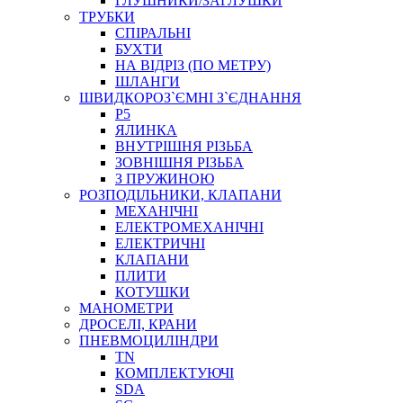
ГЛУШНИКИ/ЗАГЛУШКИ
ТРУБКИ
СПІРАЛЬНІ
БУХТИ
НА ВІДРІЗ (ПО МЕТРУ)
ШЛАНГИ
ШВИДКОРОЗ`ЄМНІ З`ЄДНАННЯ
P5
ЯЛИНКА
ВНУТРІШНЯ РІЗЬБА
ЗОВНІШНЯ РІЗЬБА
З ПРУЖИНОЮ
РОЗПОДІЛЬНИКИ, КЛАПАНИ
МЕХАНІЧНІ
ЕЛЕКТРОМЕХАНІЧНІ
ЕЛЕКТРИЧНІ
КЛАПАНИ
ПЛИТИ
КОТУШКИ
МАНОМЕТРИ
ДРОСЕЛІ, КРАНИ
ПНЕВМОЦИЛІНДРИ
TN
КОМПЛЕКТУЮЧІ
SDA