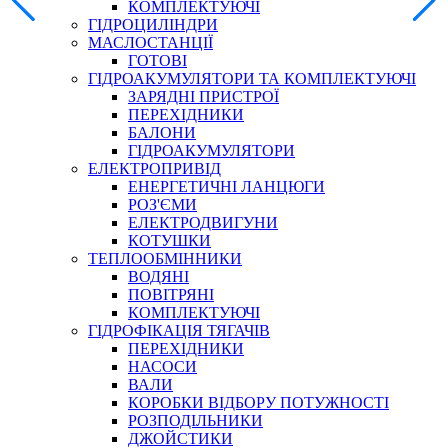
КОМПЛЕКТУЮЧІ
ГІДРОЦИЛІНДРИ
МАСЛОСТАНЦІЇ
ГОТОВІ
ГІДРОАКУМУЛЯТОРИ ТА КОМПЛЕКТУЮЧІ
СПЕЦІАЛЬНІ
ЗАРЯДНІ ПРИСТРОЇ
ОЛИВИ
ПЕРЕХІДНИКИ
БАЛОНИ
ГЕРМЕТИКИ
ГІДРОАКУМУЛЯТОРИ
ЗМАЗКИ
ЕЛЕКТРОПРИВІД
КЛЕЇ, ЦЕМЕНТИ, ЕПОКСИДКИ
ЕНЕРГЕТИЧНІ ЛАНЦЮГИ
РЕМОНТ ГІДРОЦИЛІНДРІВ
РОЗ'ЄМИ
ЕЛЕКТРОДВИГУНИ
КОТУШКИ
ТЕПЛООБМІННИКИ
ВОДЯНІ
ПОВІТРЯНІ
КОМПЛЕКТУЮЧІ
ГІДРОФІКАЦІЯ ТЯГАЧІВ
ПЕРЕХІДНИКИ
НАСОСИ
БОРЕКС, ЕО
ВАЛИ
КОРОБКИ ВІДБОРУ ПОТУЖНОСТІ
РОЗПОДІЛЬНИКИ
ДЖОЙСТИКИ