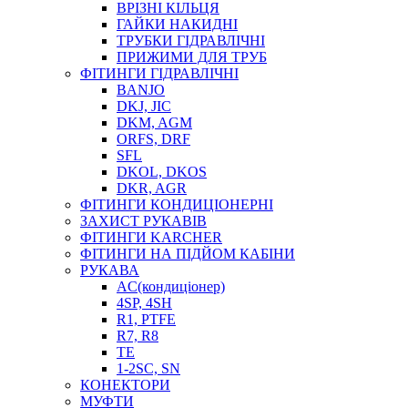
ВРІЗНІ КІЛЬЦЯ
ГАЙКИ НАКИДНІ
ТРУБКИ ГІДРАВЛІЧНІ
ПРИЖИМИ ДЛЯ ТРУБ
ФІТИНГИ ГІДРАВЛІЧНІ
BANJO
DKJ, JIC
DKM, AGM
ORFS, DRF
SFL
DKOL, DKOS
DKR, AGR
ФІТИНГИ КОНДИЦІОНЕРНІ
ЗАХИСТ РУКАВІВ
ФІТИНГИ KARCHER
ФІТИНГИ НА ПІДЙОМ КАБІНИ
РУКАВА
AC(кондиціонер)
4SP, 4SH
R1, PTFE
R7, R8
TE
1-2SC, SN
КОНЕКТОРИ
МУФТИ