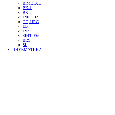
BIMETAL
ВК-1
ВК-2
Е90, E92
GT, HRC
EB
Е92F
SINT, E60
BRS
SL
ПНЕВМАТИКА