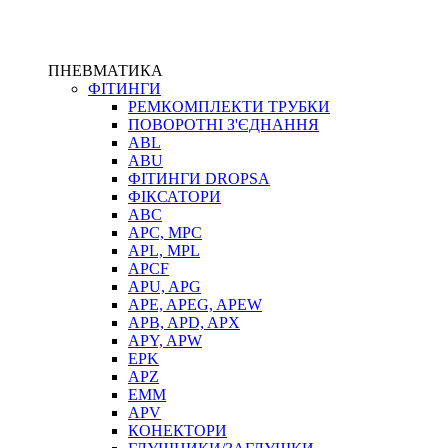
ПНЕВМАТИКА
ФІТИНГИ
РЕМКОМПЛЕКТИ ТРУБКИ
ПОВОРОТНІ З'ЄДНАННЯ
ABL
ABU
ФІТИНГИ DROPSA
ФІКСАТОРИ
ABC
APC, MPC
APL, MPL
APCF
APU, APG
APE, APEG, APEW
APB, APD, APX
APY, APW
EPK
APZ
EMM
APV
КОНЕКТОРИ