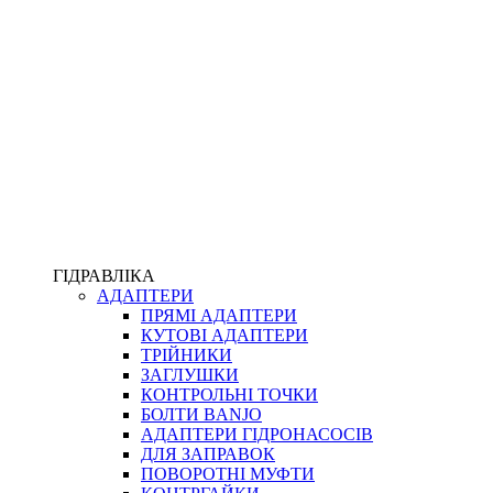
ПІСТОЛЕТИ
КОМПЛЕКТУЮЧІ ДЛЯ РУКАВІВ ВИСОКОГО ТИСКУ
КП
ВЕРСТАТИ
ФІТИНГИ ДІАГНОСТИЧНІ
ГІДРАВЛІКА
АДАПТЕРИ
АКСЕСУАРИ
ПРЯМІ АДАПТЕРИ
ТРУБКИ ТА КОМПЛЕКТУЮЧІ
КУТОВІ АДАПТЕРИ
ФІТИНГИ ГІДРАВЛІЧНІ
ТРІЙНИКИ
ФІТИНГИ КОНДИЦІОНЕРНІ
ЗАГЛУШКИ
ЗАХИСТ РУКАВІВ
КОНТРОЛЬНІ ТОЧКИ
ФІТИНГИ KARCHER
БОЛТИ BANJO
ФІТИНГИ НА ПІДЙОМ КАБІНИ
АДАПТЕРИ ГІДРОНАСОСІВ
РУКАВА
ДЛЯ ЗАПРАВОК
КОНЕКТОРИ
ПОВОРОТНІ МУФТИ