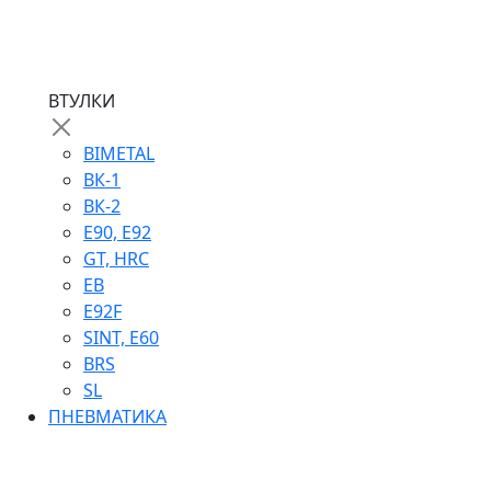
ВТУЛКИ
BIMETAL
ВК-1
ВК-2
Е90, E92
GT, HRC
EB
Е92F
SINT, E60
BRS
SL
ПНЕВМАТИКА