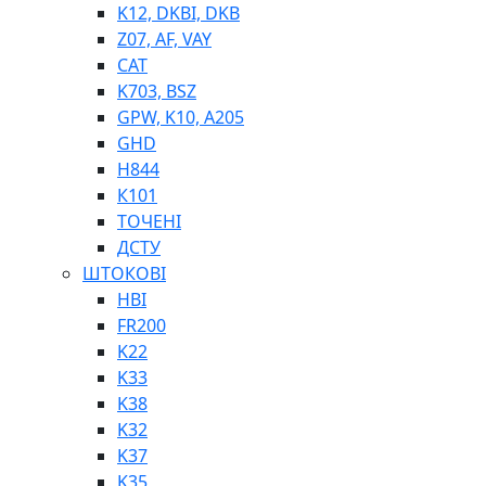
K12, DKBI, DKB
BIMETAL
Z07, AF, VAY
ВК-1
CAT
ВК-2
K703, BSZ
Е90, E92
GPW, K10, A205
GT, HRC
GHD
EB
H844
Е92F
К101
SINT, E60
ТОЧЕНІ
BRS
ДСТУ
SL
ШТОКОВІ
ПНЕВМАТИКА
HBI
FR200
K22
K33
K38
K32
K37
ФІТИНГИ
K35