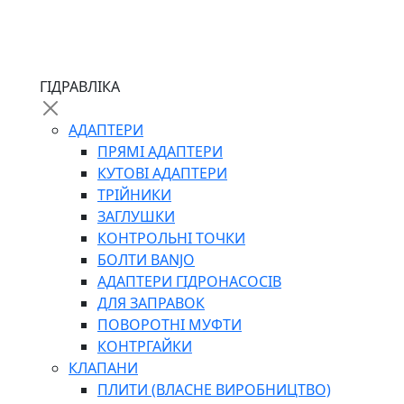
ЧЕРВ`ЯЧНІ
ГІДРАВЛІКА
СИЛОВІ
ДРОТЯНІ
АДАПТЕРИ
ПРУЖИННІ
ПРЯМІ АДАПТЕРИ
НЕЙЛОНОВІ
КУТОВІ АДАПТЕРИ
ПРОРЕЗИНЕНІ
ТРІЙНИКИ
АВТОТОВАРИ
ЗАГЛУШКИ
КОНТРОЛЬНІ ТОЧКИ
БОЛТИ BANJO
АДАПТЕРИ ГІДРОНАСОСІВ
ДЛЯ ЗАПРАВОК
ПОВОРОТНІ МУФТИ
КОНТРГАЙКИ
АВТОХІМІЯ
КЛАПАНИ
ДОМКРАТИ
ПЛИТИ (ВЛАСНЕ ВИРОБНИЦТВО)