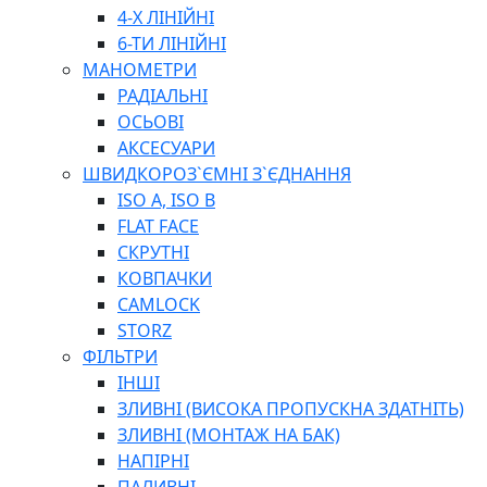
ПЛОСКОГУБЦІ
4-Х ЛІНІЙНІ
ВИКРУТКИ
6-ТИ ЛІНІЙНІ
КЛЮЧІ
МАНОМЕТРИ
ГОЛОВКИ, ТРІЩАТКИ, ВОРОТКИ, ПЕРЕХІДНИКИ
РАДІАЛЬНІ
ЗУБИЛА, МОЛОТКИ, СОКИРИ, СТАМЕСКИ, ДОЛОТА
ОСЬОВІ
СТРУПЦИНИ, ЛЕЩАТА
АКСЕСУАРИ
ВИМІРЮВАЛЬНІ ІНСТРУМЕНТИ
ШВИДКОРОЗ`ЄМНІ З`ЄДНАННЯ
БУДІВЕЛЬНИЙ ІНСТРУМЕНТ
ISO A, ISO B
ШЛАНГИ
FLAT FACE
ГОСПОДАРСЬКІ ТОВАРИ
СКРУТНІ
ПНЕВМАТИЧНІ ІНСТРУМЕНТИ
КОВПАЧКИ
З'ЄДНУВАЛЬНІ ІНСТРУМЕНТИ ТА МАТЕРІАЛИ
CAMLOCK
ЯЩИКИ, ШАФИ, ТА СУМКИ ДЛЯ ІНСТРУМЕНТІВ
STORZ
ЗАСОБИ ЗАХИСТУ
ФІЛЬТРИ
СТЕПЛЕРИ, ЗАКЛЕПОЧНИКИ
ІНШІ
ГІДРАВЛІЧНІ ІНСТРУМЕНТИ
ЗЛИВНІ (ВИСОКА ПРОПУСКНА ЗДАТНІТЬ)
ТЕХНІЧНА ХІМІЯ
ЗЛИВНІ (МОНТАЖ НА БАК)
НАПІРНІ