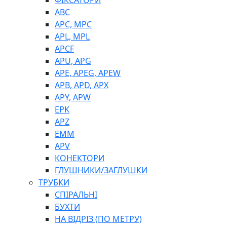
ФІКСАТОРИ
ABC
APC, MPC
APL, MPL
APCF
APU, APG
APE, APEG, APEW
APB, APD, APX
APY, APW
EPK
APZ
EMM
APV
КОНЕКТОРИ
ГЛУШНИКИ/ЗАГЛУШКИ
ТРУБКИ
СПІРАЛЬНІ
БУХТИ
НА ВІДРІЗ (ПО МЕТРУ)