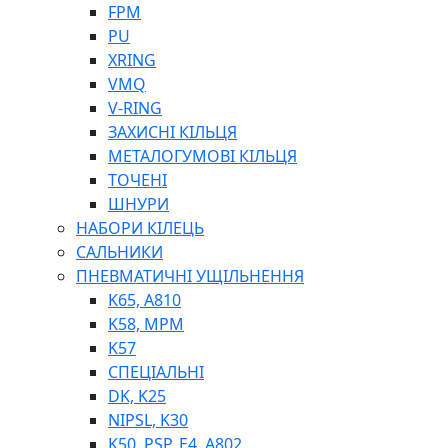
ШЛАНГИ, ТРУБКИ
FPM
ШПРИЦИ МАСТИЛЬНІ
PU
РУКАВА
XRING
VMQ
V-RING
ЗАХИСНІ КІЛЬЦЯ
МЕТАЛОГУМОВІ КІЛЬЦЯ
ТОЧЕНІ
ШНУРИ
НАБОРИ КІЛЕЦЬ
ТОСОЛ, АНТИФРИЗ
САЛЬНИКИ
ОЛИВА-ПАЛИВО
ПНЕВМАТИЧНІ УЩІЛЬНЕННЯ
ПОВІТРЯ-ВОДА
K65, A810
ДЛЯ ЗВАРЮВАННЯ
K58, MPM
НАПІРНО-ВСМОКТУЮЧІ
K57
АЗС
СПЕЦІАЛЬНІ
DK, K25
NIPSL, K30
K50, PSP, E4, A802