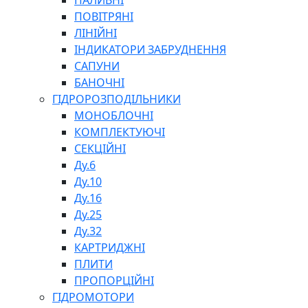
ПАЛИВНІ
ПОВІТРЯНІ
ЛІНІЙНІ
ІНДИКАТОРИ ЗАБРУДНЕННЯ
САПУНИ
БАНОЧНІ
СПЕЦІАЛЬНІ
ГІДРОРОЗПОДІЛЬНИКИ
ОЛИВИ
МОНОБЛОЧНІ
ГЕРМЕТИКИ
КОМПЛЕКТУЮЧІ
ЗМАЗКИ
СЕКЦІЙНІ
КЛЕЇ, ЦЕМЕНТИ, ЕПОКСИДКИ
Ду.6
РЕМОНТ ГІДРОЦИЛІНДРІВ
Ду.10
Ду.16
Ду.25
Ду.32
КАРТРИДЖНІ
ПЛИТИ
ПРОПОРЦІЙНІ
БОРЕКС, ЕО
ГІДРОМОТОРИ