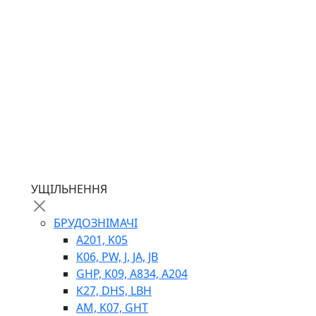
ГІДРОМОТОРИ
ГІДРОНАСОСИ
НАСОСИ-ДОЗАТОРИ
ГІДРОЦИЛІНДРИ
МАСЛОСТАНЦІЇ
ГІДРОАКУМУЛЯТОРИ ТА КОМПЛЕКТУЮЧІ
ЕЛЕКТРОПРИВІД
ТЕПЛООБМІННИКИ
ГІДРОФІКАЦІЯ ТЯГАЧІВ
КОНТРОЛЬНО-ВИМІРЮВАЛЬНА АПАРАТУРА
РОТАТОРИ
ЛЕБІДКИ
УЩІЛЬНЕННЯ
ВТУЛКИ
БРУДОЗНІМАЧІ
A201, K05
K06, PW, J, JA, JB
GHP, K09, A834, A204
K27, DHS, LBH
AM, K07, GHT