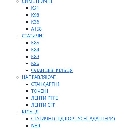
СИМЕТРИЧНІ
ШАРНІРНІ ПІДШИПНИКИ
K21
ВУХА ГІДРОЦИЛІНДРА
K98
ТРУБИ ХОНІНГОВАНІ
K36
ШТОКИ ХРОМОВАНІ
A158
МАСТИЛЬНЕ ОБЛАДНАННЯ
СТАТИЧНІ
K85
K84
K83
K86
ФЛАНЦЕВІ КІЛЬЦЯ
НАПРАВЛЯЮЧІ
СОЖ
СТАНДАРТНІ
ПІСТОЛЕТИ
ТОЧЕНІ
НАСОСИ ТА ПОМПИ
ЛЕНТИ PTFE
НАГНІТАЧІ
ЛЕНТИ CFP
МУФТИ (НАСАДКИ) ДЛЯ ШПРИЦІВ
КІЛЬЦЯ
МАСЛЯНКИ, ЛІЙКИ
СТАТИЧНІ (ПІД КОРПУСНІ АДАПТЕРИ)
ПРЕС-МАСЛЯНКИ
NBR