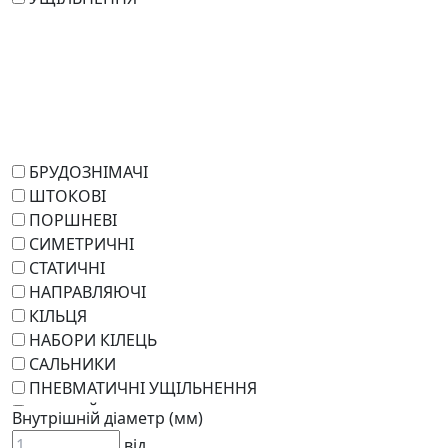
БРУДОЗНІМАЧІ
ШТОКОВІ
ПОРШНЕВІ
СИМЕТРИЧНІ
СТАТИЧНІ
НАПРАВЛЯЮЧІ
КІЛЬЦЯ
НАБОРИ КІЛЕЦЬ
САЛЬНИКИ
ПНЕВМАТИЧНІ УЩІЛЬНЕННЯ
РОТАЦІЙНІ
Внутрішній діаметр (мм)
РЕМКОМПЛЕКТИ
від