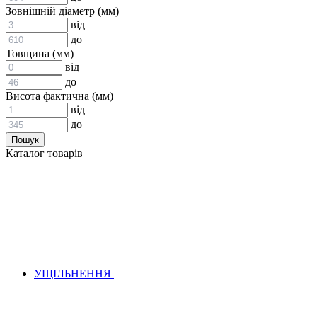
ВСТАВКИ МУФТ (ЗІРОЧКИ)
Зовнішній діаметр (мм)
ГІДРАВЛІКА
від
до
Товщина (мм)
від
до
Висота фактична (мм)
від
до
АДАПТЕРИ
Каталог товарів
КЛАПАНИ
КРАНИ, ДИВЕРТОРИ
МАНОМЕТРИ
ШВИДКОРОЗ`ЄМНІ З`ЄДНАННЯ
ФІЛЬТРИ
ГІДРОРОЗПОДІЛЬНИКИ
ГІДРОМОТОРИ
ГІДРОНАСОСИ
НАСОСИ-ДОЗАТОРИ
УЩІЛЬНЕННЯ
ГІДРОЦИЛІНДРИ
МАСЛОСТАНЦІЇ
ГІДРОАКУМУЛЯТОРИ ТА КОМПЛЕКТУЮЧІ