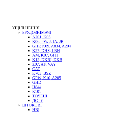
ЕЛЕКТРОПРИВІД
ТЕПЛООБМІННИКИ
ГІДРОФІКАЦІЯ ТЯГАЧІВ
КОНТРОЛЬНО-ВИМІРЮВАЛЬНА АПАРАТУРА
РОТАТОРИ
УЩІЛЬНЕННЯ
ЛЕБІДКИ
БРУДОЗНІМАЧІ
ВТУЛКИ
A201, K05
K06, PW, J, JA, JB
GHP, K09, A834, A204
K27, DHS, LBH
AM, K07, GHT
K12, DKBI, DKB
Z07, AF, VAY
CAT
K703, BSZ
GPW, K10, A205
BIMETAL
GHD
ВК-1
H844
ВК-2
К101
Е90, E92
ТОЧЕНІ
GT, HRC
ДСТУ
EB
ШТОКОВІ
Е92F
HBI